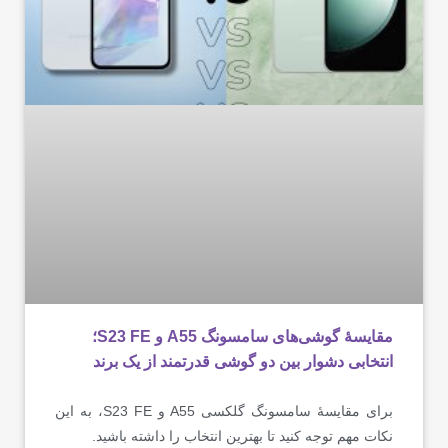
مقایسۀ گوشی‌های سامسونگ A55 و S23 FE؛
انتخابی دشوار بین دو گوشی قدرتمند از یک برند
برای مقایسۀ سامسونگ گلکسی A55 و S23 FE، به این
نکات مهم توجه کنید تا بهترین انتخاب را داشته باشید.