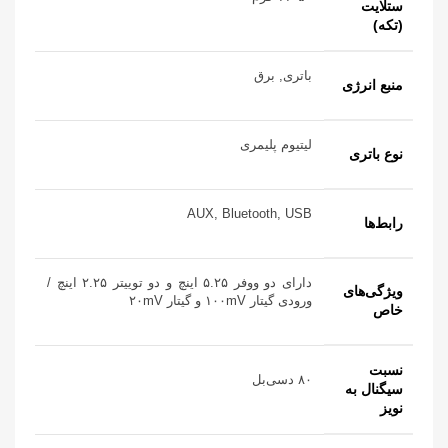
ستلایت
(تکه)
باتری, برق
منبع انرژی
لیتیوم پلیمری
نوع باتری
AUX, Bluetooth, USB
رابط‌ها
دارای دو ووفر ۵.۲۵ اینچ و دو توییتر ۲.۲۵ اینچ /
ویژگی‌های
ورودی گیتار ۱۰۰mV و گیتار ۲۰mV
خاص
نسبت
۸۰ دسی‌بل
سیگنال به
نویز