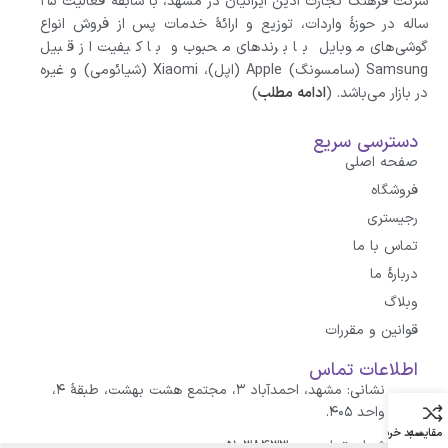
شرکت فرهنگ تجارت آذین ایرانیان در مشهد، با سابقهٔ فعالیت ۲۵
ساله در حوزهٔ واردات، توزیع و ارائهٔ خدمات پس از فروش انواع
گوشی‌های موبایل با برندهای محبوب و با کیفیت از قبیل
Samsung (سامسونگ) Apple (اپل)، Xiaomi (شیائومی)‌ و غیره
در بازار می‌باشد. (
ادامه مطلب
)
دسترسی سریع
صفحه اصلی
فروشگاه
رجیستری
تماس با ما
درباره‌ٔ ما
وبلاگ
قوانین و مقررات
اطلاعات تماس
نشانی: مشهد، احمدآباد ۳، مجتمع هشت بهشت، طبقهٔ ۴،
واحد ۴۰۵.
مقایسه
سبد خرید
شماره تماس: ۳۸۴۳۳۰۰۰-۰۵۱