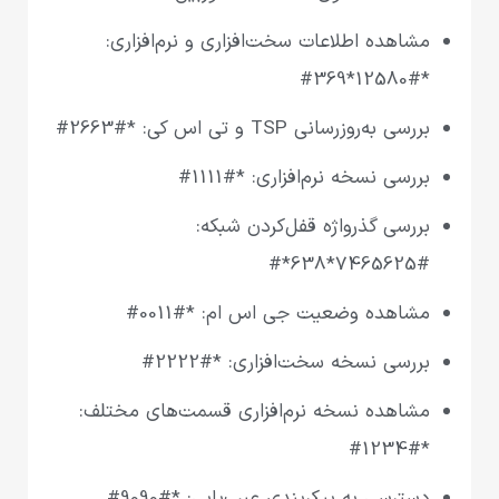
مشاهده اطلاعات سخت‌افزاری و نرم‌افزاری:
*#12580*369#
بررسی به‌روزرسانی TSP و تی اس کی: *#2663#
بررسی نسخه نرم‌افزاری: *#1111#
بررسی گذرواژه قفل‌کردن شبکه:
#7465625*638*#
مشاهده وضعیت جی اس ام: *#0011#
بررسی نسخه سخت‌افزاری: *#2222#
مشاهده نسخه نرم‌افزاری قسمت‌های مختلف:
*#1234#
دسترسی به پیکربندی عیب‌یابی: *#9090#