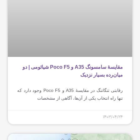
مقایسۀ سامسونگ A35 و Poco F5 شیائومی | دو
میان‌رده بسیار نزدیک
رقابتی تنگاتنگ در مقایسۀ A35 و Poco F5 وجود دارد که
تنها راه انتخاب یکی از آن‌ها، آگاهی از مشخصات
1403/04/24