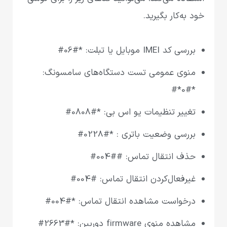
خود به‌کار بگیرید.
بررسی کد IMEI موبایل یا تبلت: *#06#
منوی عمومی تست دستگاه‌های سامسونگ:
*#0*#
تغییر تنظیمات یو اس بی: *#0808#
بررسی وضعیت باتری : *#0228#
حذف انتقال تماس: ##004#
غیرفعال‌کردن انتقال تماس: #004#
درخواست مشاهده انتقال تماس: *#004#
مشاهده منوی firmware دوربین: *#2663#