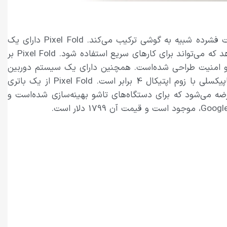
Pixel Fold اولین گوشی تاشو گوگل است. این دستگاه خیره‌کننده، یک صفحه نمایش بزرگ تبلت مانند را با یک فرمت فشرده شبیه به گوشی ترکیب می‌کند. Pixel Fold دارای یک
صفحه نمایش 7.6 اینچی OLED است که به نصف تا می‌شود و یک صفحه نمایش پوششی 5.8 اینچی را نشان می‌دهد که می‌تواند برای کارهای سریع استفاده شود. Pixel Fold بر
زش تصویر و امنیت طراحی شده‌است. همچنین دارای یک سیستم دوربین
سه‌گانه است که شامل دوربین اصلی 48 مگاپیکسلی، دوربین فوق‌عریض 10.8 مگاپیکسلی و دوربین تله‌فوتو 10.8 مگاپیکسلی با زوم اپتیکال 4 برابر است. Pixel Fold از یک باتری
ی آمپر ساعتی تغذیه می‌کند که از شارژ سریع و شارژ بی‌سیم پشتیبانی می‌کند. این گوشی با اندروید 13 عرضه می‌شود که برای دستگاه‌های تاشو بهینه‌سازی شده‌است و