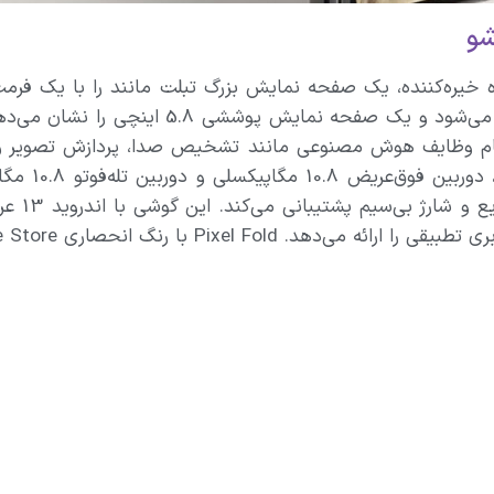
جرا می‌شود که برای انجام وظایف هوش مصنوعی مانند تشخیص صدا، پردا
4821 میل
اری Google Store، موجود است و قیمت آن 1799 دلار است.