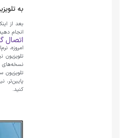
به تلویز
بعد از این
انجام دهید
اتصال گو
امروزه، نر
تلویزیون نی
نسخه‌های 
تلویزیون س
پایین‌تر، ن
کنید.