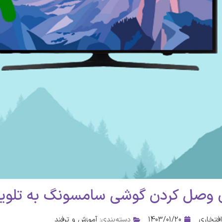
ال
اسپیکر بلوتوثی قابل حمل
اسپیکر بلوتوثی قابل حمل
اسپیک
جی بی ال مدل
جی بی ال مدل
Authentics 300
Authentics 200
ناموجود
ناموجود
 وصل کردن گوشی سامسونگ به تلویز
فتخاری
1403/01/20
دسته‌بندی:
آموزش و ترفند