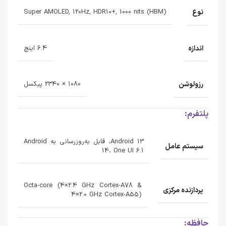
نوع
Super AMOLED, 120Hz, HDR10+, 1000 nits (HBM)
اندازه
6.4 اینچ
رزولوشن
1080 × 2340 پیکسل
پلتفرم:
Android 13، قابل به‌روزرسانی به Android
سیستم عامل
14، One UI 6.1
Octa-core (4×2.4 GHz Cortex-A78 &
پردازنده‌ مرکزی
4×2.0 GHz Cortex-A55)
حافظه: