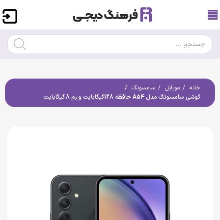
خانه
موبایل
سامسونگ
گوشی سامسونگ مدل A54 حافظه 128گیگابایت و رم 8 گیگابایت