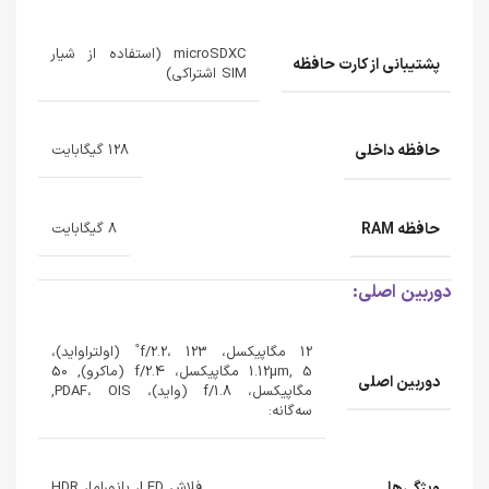
microSDXC (استفاده از شیار
پشتیبانی از کارت حافظه
SIM اشتراکی)
حافظه داخلی
128 گیگابایت
حافظه RAM
8 گیگابایت
دوربین اصلی:
12 مگاپیکسل، f/2.2، 123˚ (اولتراواید)،
1.12µm, 5 مگاپیکسل، f/2.4 (ماکرو), 50
دوربین اصلی
مگاپیکسل، f/1.8 (واید)، PDAF، OIS,
سه‌گانه:
ویژگی‌ها
فلاش LED، پانوراما، HDR