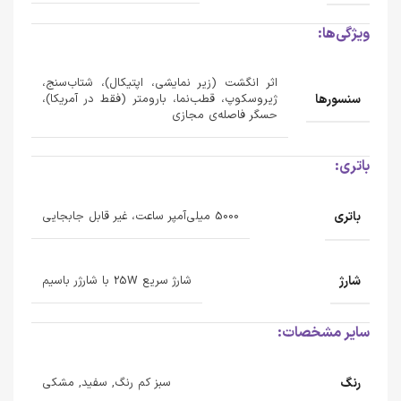
ویژگی‌ها:
اثر انگشت (زیر نمایشی، اپتیکال)، شتاب‌سنج،
سنسورها
ژیروسکوپ، قطب‌نما، بارومتر (فقط در آمریکا)،
حسگر فاصله‌ی مجازی
باتری:
باتری
5000 میلی‌آمپر ساعت، غیر قابل جابجایی
شارژ
شارژ سریع 25W با شارژر باسیم
سایر مشخصات:
رنگ
سبز کم رنگ, سفید, مشکی