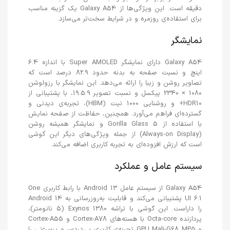
دقیقه است. این ویژگی‌ها از Galaxy A54 یک گزینه مناسب
برای استفاده‌ی روزمره و در شرایط سخت‌تر می‌سازد.
نمایشگر
Galaxy A54 دارای نمایشگر Super AMOLED با اندازه 6.4
اینچ و نسبت صفحه به بدنه حدود 82.9 درصد است که
تصاویر روشن و زیبا را ارائه می‌دهد. این نمایشگر با رزولوشن
1080 × 2340 پیکسل و نسبت تصویر 19.5:9، با پشتیبانی از
HDR10+ و روشنایی 1000 نیت (HBM)، تجربه‌ی دیدنی و
گسترده‌ای فراهم می‌آورد. همچنین، حفاظت از صفحه نمایش
با استفاده از Gorilla Glass 5 و نمایشگر همیشه روشن
(Always-on Display) از جمله ویژگی‌های دیگر این گوشی
است که ارزش افزوده‌ای به تجربه کاربری اضافه می‌کند.
سیستم عامل و عملکرد
Galaxy A54 از سیستم عامل Android 13 با رابط کاربری One
UI 6.1 پشتیبانی می‌کند و قابلیت به‌روزرسانی به Android 14
را داراست. این گوشی با تراشه Exynos 1380 (5 نانومتر)،
پردازنده Octa-core با هسته‌های Cortex-A78 و Cortex-A55
و GPU Mali-G68 MP5 تجربه‌ی کاربری بی‌دردسر و پرسرعتی را