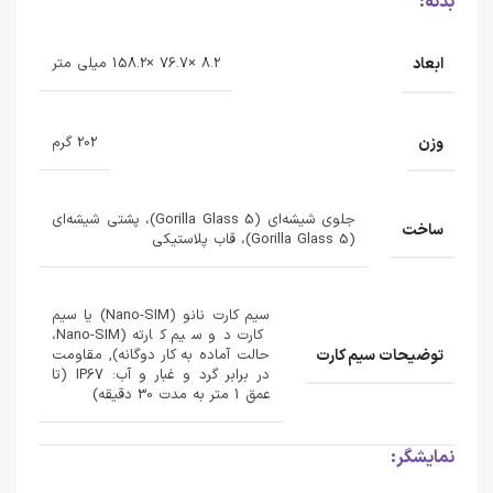
بدنه:
ابعاد
8.2 ×76.7 ×158.2 میلی متر
وزن
202 گرم
جلوی شیشه‌ای (Gorilla Glass 5)، پشتی شیشه‌ای
ساخت
(Gorilla Glass 5)، قاب پلاستیکی
سیم کارت نانو (Nano-SIM) یا سیم
کارت دو سیم کارته (Nano-SIM،
توضیحات سیم کارت
حالت آماده به کار دوگانه), مقاومت
در برابر گرد و غبار و آب: IP67 (تا
عمق 1 متر به مدت 30 دقیقه)
نمایشگر: