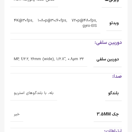
4K@30fps, 1080p@30/60fps, 720p@480fps,
ویدئو
gyro-EIS
دوربین سلفی:
دوربین سلفی
32 MP, f/2.2, 26mm (wide), 1/2.8", 0.8µm
صدا:
بلندگو
بله، با بلندگوهای استریو
جک 3.5MM
خیر
ارتباطات: