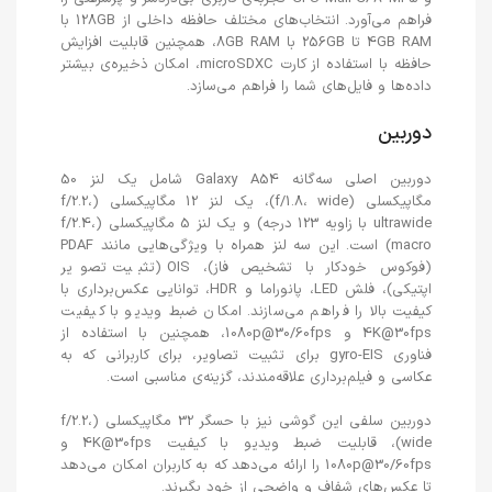
فراهم می‌آورد. انتخاب‌های مختلف حافظه داخلی از 128GB با
4GB RAM تا 256GB با 8GB RAM، همچنین قابلیت افزایش
حافظه با استفاده از کارت microSDXC، امکان ذخیره‌ی بیشتر
داده‌ها و فایل‌های شما را فراهم می‌سازد.
دوربین
دوربین اصلی سه‌گانه Galaxy A54 شامل یک لنز 50
مگاپیکسلی (f/1.8، wide)، یک لنز 12 مگاپیکسلی (f/2.2،
ultrawide با زاویه 123 درجه) و یک لنز 5 مگاپیکسلی (f/2.4،
macro) است. این سه لنز همراه با ویژگی‌هایی مانند PDAF
(فوکوس خودکار با تشخیص فاز)، OIS (تثبیت تصویر
اپتیکی)، فلش LED، پانوراما و HDR، توانایی عکس‌برداری با
کیفیت بالا را فراهم می‌سازند. امکان ضبط ویدیو با کیفیت
4K@30fps و 1080p@30/60fps، همچنین با استفاده از
فناوری gyro-EIS برای تثبیت تصاویر، برای کاربرانی که به
عکاسی و فیلم‌برداری علاقه‌مندند، گزینه‌ی مناسبی است.
دوربین سلفی این گوشی نیز با حسگر 32 مگاپیکسلی (f/2.2،
wide)، قابلیت ضبط ویدیو با کیفیت 4K@30fps و
1080p@30/60fps را ارائه می‌دهد که به کاربران امکان می‌دهد
تا عکس‌های شفاف و واضحی از خود بگیرند.