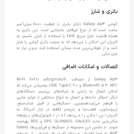
باتری و شارژ
گوشی Galaxy A54 دارای باتری با ظرفیت 5000 میلی‌آمپر
ساعت است که از نوع غیرقابل جابجایی است. این باتری به
همراه قابلیت شارژ سریع 25W با استفاده از شارژر باسیم، به
کاربران این امکان را می‌دهد که به سرعت باتری گوشی را شارژ
کنند و از طولانی‌ترین مدت ممکن استفاده کنند بدون نیاز به
شارژ مکرر.
اتصالات و امکانات اضافی
Galaxy A54 از اتصالات Wi-Fi 802.11 a/b/g/n/ac/6،
Bluetooth 5.3، NFC و USB Type-C 2.0 پشتیبانی می‌کند که
امکان اتصال به راحتی به شبکه‌های بی‌سیم، دستگاه‌های
دیگر، انتقال داده‌ها و اتصال به انواع مختلفی از لوازم جانبی
را فراهم می‌آوردهمچنین، حسگرهایی از قبیل شتاب‌سنج،
ژیروسکوپ، قطب‌نما و بارومتر (فقط در بازار آمریکا)، به
کاربران این امکان را می‌دهد که از تکنولوژی‌های پیشرفته
مکان‌یابی مانند GPS، GLONASS، GALILEO و BDS بهره‌مند
شوند. با داشتن این مجموعه از حسگرها و فن‌آوری‌ها، Galaxy
A54 به شما اطمینان می‌دهد که در هر شرایطی، از تجربه‌ی