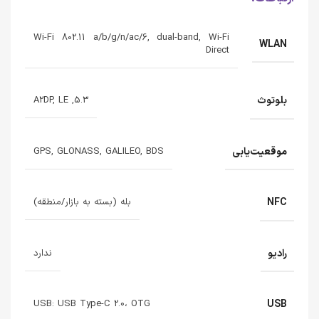
Wi-Fi 802.11 a/b/g/n/ac/6, dual-band, Wi-Fi
WLAN
Direct
بلوتوث
5.3, A2DP, LE
موقعیت‌یابی
GPS, GLONASS, GALILEO, BDS
NFC
بله (بسته به بازار/منطقه)
رادیو
ندارد
USB
USB: USB Type-C 2.0، OTG