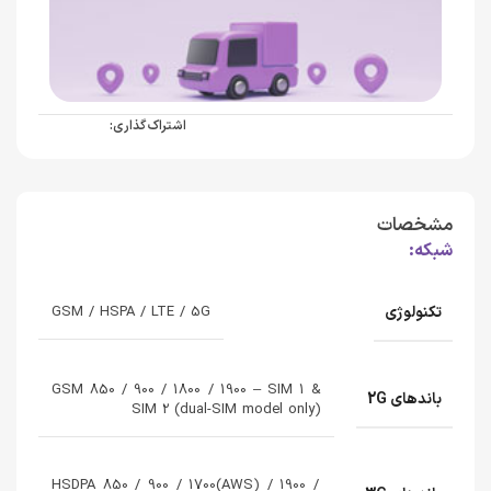
اشتراک گذاری:
مشخصات
شبکه:
تکنولوژی
GSM / HSPA / LTE / 5G
GSM 850 / 900 / 1800 / 1900 – SIM 1 &
باندهای 2G
SIM 2 (dual-SIM model only)
HSDPA 850 / 900 / 1700(AWS) / 1900 /