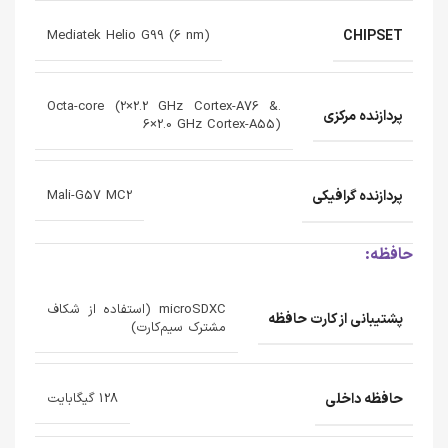
CHIPSET
Mediatek Helio G99 (6 nm)
.Octa-core (2×2.2 GHz Cortex-A76 &
پردازنده‌ مرکزی
6×2.0 GHz Cortex-A55)
پردازنده‌ گرافیکی
Mali-G57 MC2
حافظه:
microSDXC (استفاده از شکاف
پشتیبانی از کارت حافظه
مشترک سیم‌کارت)
حافظه داخلی
128 گیگابایت