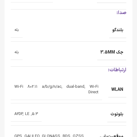
صدا:
بلندگو
بله
جک 3.5MM
بله
ارتباطات:
Wi-Fi 802.11 a/b/g/n/ac, dual-band, Wi-Fi
WLAN
Direct
بلوتوث
5.3, A2DP, LE
موقعیت‌یابی
GPS, GALILEO, GLONASS, BDS, QZSS