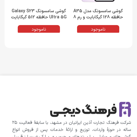
گوشی سامسونگ مدل A35
گوشی سامسونگ Galaxy S23
حافظه 128 گیگابایت و رم 8
Ultra 5G حافظه 512 گیگابایت
گیگابایت
و رم 12 گیگابایت
ناموجود
ناموجود
شرکت فرهنگ تجارت آذین ایرانیان در مشهد، با سابقهٔ فعالیت ۲۵
ساله در حوزهٔ واردات، توزیع و ارائهٔ خدمات پس از فروش انواع
گوشی‌های موبایل با برندهای محبوب و با کیفیت از قبیل