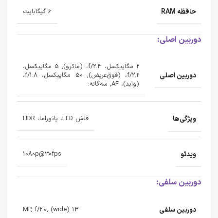
حافظه RAM
6 گیگابایت
دوربین اصلی:
2 مگاپیکسل، f/2.4، (ماکرو), 5 مگاپیکسل،
دوربین اصلی
f/2.2، (فوق‌عریض), 50 مگاپیکسل، f/1.8،
(واید)، AF, سه‌گانه:
ویژگی‌ها
فلش LED، پانوراما، HDR
ویدئو
1080p@30fps
دوربین سلفی:
دوربین سلفی
13 MP, f/2.0, (wide)