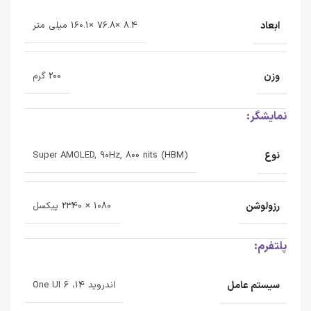
ابعاد
8.4 ×76.8 ×160.1 میلی متر
وزن
200 گرم
نمایشگر:
نوع
Super AMOLED, 90Hz, 800 nits (HBM)
رزولوشن
1080 × 2340 پیکسل
پلتفرم:
سیستم عامل
اندروید 14، One UI 6