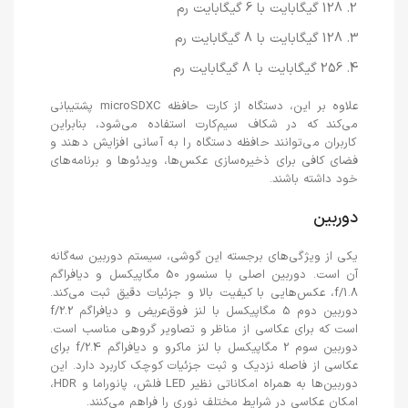
128 گیگابایت با 6 گیگابایت رم
128 گیگابایت با 8 گیگابایت رم
256 گیگابایت با 8 گیگابایت رم
علاوه بر این، دستگاه از کارت حافظه microSDXC پشتیبانی
می‌کند که در شکاف سیم‌کارت استفاده می‌شود، بنابراین
کاربران می‌توانند حافظه دستگاه را به آسانی افزایش دهند و
فضای کافی برای ذخیره‌سازی عکس‌ها، ویدئوها و برنامه‌های
خود داشته باشند.
دوربین
یکی از ویژگی‌های برجسته این گوشی، سیستم دوربین سه‌گانه
آن است. دوربین اصلی با سنسور 50 مگاپیکسل و دیافراگم
f/1.8، عکس‌هایی با کیفیت بالا و جزئیات دقیق ثبت می‌کند.
دوربین دوم 5 مگاپیکسل با لنز فوق‌عریض و دیافراگم f/2.2
است که برای عکاسی از مناظر و تصاویر گروهی مناسب است.
دوربین سوم 2 مگاپیکسل با لنز ماکرو و دیافراگم f/2.4 برای
عکاسی از فاصله نزدیک و ثبت جزئیات کوچک کاربرد دارد. این
دوربین‌ها به همراه امکاناتی نظیر LED فلش، پانوراما و HDR،
امکان عکاسی در شرایط مختلف نوری را فراهم می‌کنند.