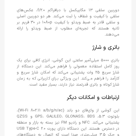
دوربین سلفی 13 مگاپیکسل با دیافراگم f/2.0، عکس‌های
سلفی با کیفیت و شفاف را ثبت می‌کند. هر دو دوربین اصلی
و سلفی قادر به ضبط ویدئو با کیفیت 1080p در 30 فریم بر
ثانیه هستند که تجربه‌ای مطلوب از ضبط ویدئو را ارائه
می‌دهند.
باتری و شارژ
باتری 5000 میلی‌آمپر ساعتی این گوشی، انرژی کافی برای یک
روز کامل استفاده معمولی را فراهم می‌کند. این دستگاه از
شارژ سریع 25 وات پشتیبانی می‌کند که امکان شارژ سریع و
کارآمد را فراهم می‌کند. این ویژگی برای کاربرانی که به زمان
شارژ کوتاه و باتری قدرتمند نیاز دارند، بسیار مفید است.
ارتباطات و امکانات دیگر
این گوشی از وای‌فای دو باند (Wi-Fi 802.11 a/b/g/n/ac)،
بلوتوث 5.3، GPS، GALILEO، GLONASS، BDS و QZSS
پشتیبانی می‌کند. NFC و رادیو FM نیز بسته به بازار و منطقه
در دسترس هستند. این دستگاه دارای پورت USB Type-C 2.0
و جک 3.5 میلی‌متری صدا است که اتصال به دستگاه‌های