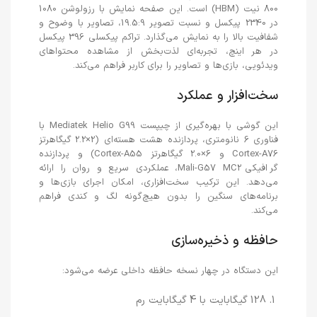
800 نیت (HBM) است. این صفحه نمایش با رزولوشن 1080
در 2340 پیکسل و نسبت تصویر 19.5:9، تصاویر با وضوح و
شفافیت بالا را به نمایش می‌گذارد. تراکم پیکسلی 396 پیکسل
در هر اینچ، تجربه‌ای لذت‌بخش از مشاهده محتواهای
ویدئویی، بازی‌ها و تصاویر را برای کاربر فراهم می‌کند.
سخت‌افزار و عملکرد
این گوشی با بهره‌گیری از چیپست Mediatek Helio G99 با
فناوری 6 نانومتری، پردازنده هشت هسته‌ای (2×2.2 گیگاهرتز
Cortex-A76 و 6×2.0 گیگاهرتز Cortex-A55) و پردازنده
گرافیکی Mali-G57 MC2، عملکردی سریع و روان را ارائه
می‌دهد. این ترکیب سخت‌افزاری، امکان اجرای بازی‌ها و
برنامه‌های سنگین را بدون هیچ‌گونه لگ و کندی فراهم
می‌کند.
حافظه و ذخیره‌سازی
این دستگاه در چهار نسخه حافظه داخلی عرضه می‌شود:
128 گیگابایت با 4 گیگابایت رم