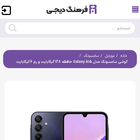
خانه
موبایل
سامسونگ
گوشی سامسونگ مدل Galaxy A15 حافظه 128 گیگابایت و رم 6 گیگابایت