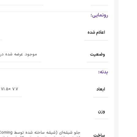
رونمایی:
اعلام شده
وضعیت
موجود. عرضه شده در 2021، 24 سپتامب
بدنه:
ابعاد
7.7 ×71.5 ×146.7 میلی متر
وزن
ساخت