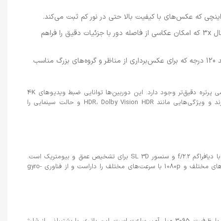
دوربین تله‌فوتو با دیافراگم f/2.8 و زوم اپتیکال 3x که امکان عکاسی از فاصله دور با جزئیات دقیق را فراهم
دوربین اولتراواید با دیافراگم f/1.8 و زاویه دید 120 درجه که برای عکس‌برداری از مناظر و گروه‌های بزرگ مناسب
همچنین، یک اسکنر LiDAR برای عمق‌سنجی و عکاسی پرتره دقیق‌تر وجود دارد. این دوربین‌ها توانایی ضبط ویدیوهای 4K
با نرخ‌های مختلف از 24 تا 60 فریم بر ثانیه را دارند و ویژگی‌هایی مانند HDR، Dolby Vision HDR و حالت سینمایی را
دوربین سلفی آیفون 13 پرو یک لنز 12 مگاپیکسلی با دیافراگم f/2.2 و سنسور SL 3D برای تشخیص عمق و بیومتریک است.
این دوربین نیز قابلیت ضبط ویدیوهای 4K با نرخ‌های مختلف و 1080p با سرعت‌های مختلف را داراست و از فناوری gyro-