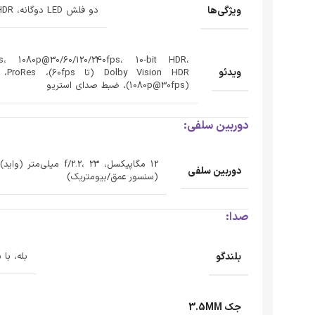
ویژگی‌ها
دو فلش LED دوگانه، HDR (عکس/پانوراما)
s، 1080p@30/60/120/240fps، 10‑bit HDR،
ویدئو
n HDR
(1080p@30fps)، ضبط صدای استریو
دوربین سلفی:
دوربین سلفی
(سنسور عمق/بیومتریک)
صدا:
بلندگو
بله، با
جک 3.5MM