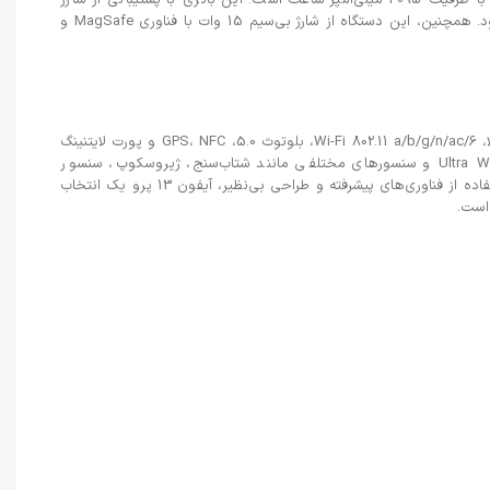
آیفون 13 پرو دارای باتری غیرقابل تعویض Li-Ion با ظرفیت 3095 میلی‌آمپر ساعت است. این باتری با پشتیبانی از شارژ
سریع PD2.0 می‌تواند در 30 دقیقه تا 50% شارژ شود. همچنین، این دستگاه از شارژ بی‌سیم 15 وات با فناوری MagSafe و
آیفون 13 پرو دارای بلندگوهای استریو با کیفیت بالا، Wi-Fi 802.11 a/b/g/n/ac/6، بلوتوث 5.0، GPS، NFC و پورت لایتنینگ
است. همچنین، این دستگاه از Ultra Wideband (UWB) و سنسورهای مختلفی مانند شتاب‌سنج، ژیروسکوپ، سنسور
مجاورت، قطب‌نما و فشارسنج برخوردار است. با استفاده از فناوری‌های پیشرفته و طراحی بی‌نظیر، آیفون 13 پرو یک انتخاب
 است.