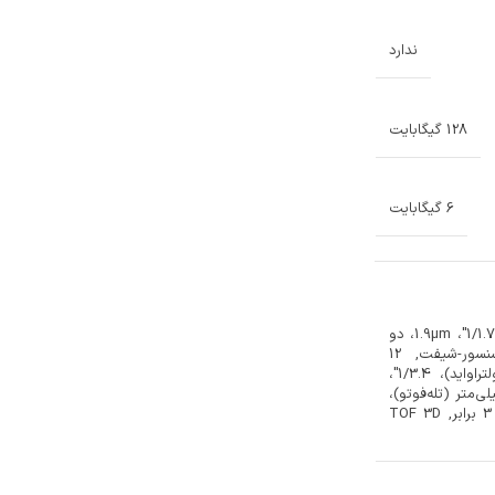
ندارد
128 گیگابایت
6 گیگابایت
12 مگاپیکسل، f/1.5، 26 میلی‌متر (واید)، 1/1.7"، 1.9µm، دو
پیکسل PDAF، تثبیت‌کننده تصویر سنسور-شیفت, 12
مگاپیکسل، f/1.8، 13 میلی‌متر، 120˚ (اولتراواید)، 1/3.4"،
1.0µm،  مگاپیکسل، f/2.8، 77 میلی‌متر (تله‌فوتو)،
PDAF، 1/3.4"، 1.0µm، OIS، زوم اپتیکال 3 برابر, TOF 3D