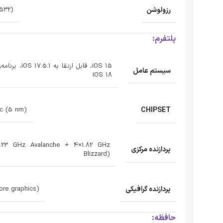
رزولوشن
(2532 × 1170) پیکسل
پلتفرم:
iOS 15، قابل ارتقا 
سیستم عامل
iOS 18
CHIPSET
ic (5 nm)
3.23 GHz Avalanche + 4×1.82 GHz
پردازنده‌ مرکزی
Blizzard)
پردازنده‌ گرافیکی
ore graphics)
حافظه: