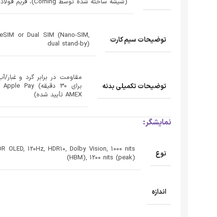
(شیشه ساخته شده توسط Corning)، فریم فولادی ضد زنگ
eSIM or Dual SIM (Nano-SIM,
توضیحات سیم کارت
dual stand-by)
توضیحات تکمیلی بدنه
برا
AMEX تأیید شده)
نمایشگر:
R OLED, 120Hz, HDR10, Dolby Vision, 1000 nits
نوع
(HBM), 1200 nits (peak)
اندازه