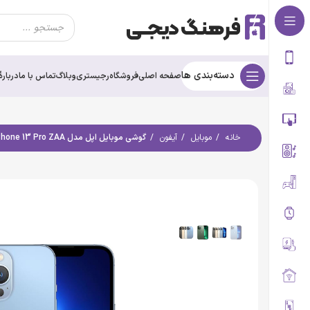
دسته‌بندی ها
صفحه اصلی
فروشگاه
رجیستری
وبلاگ
تماس با ما
درباره‌ٔ
خانه
موبایل
آیفون
گوشی موبایل اپل مدل iPhone 13 Pro ZAA (استوک) دوسیم کارت حافظه 128 گیگابایت و رم 6 گیگابایت | پک اصلی (M)