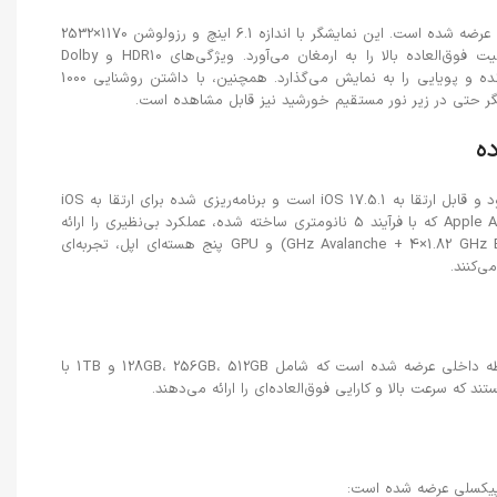
آیفون 13 پرو با نمایشگر Super Retina XDR OLED عرضه شده است. این نمایشگر با اندازه 6.1 اینچ و رزولوشن 1170×2532
پیکسل، تجربه‌ای بی‌نظیر از نمایش تصاویر با کیفیت فوق‌العاده بالا را به ارمغان می‌آورد. ویژگی‌های HDR10 و Dolby
Vision همراه با نرخ تازه‌سازی 120 هرتز، تصاویر زنده و پویایی را به نمایش می‌گذارد. همچنین، با داشتن روشنایی 1000
ه
آیفون 13 پرو با سیستم عامل iOS 15 عرضه می‌شود و قابل ارتقا به iOS 17.5.1 است و برنامه‌ریزی شده برای ارتقا به iOS
18 نیز می‌باشد. این دستگاه با چیپست Apple A15 Bionic که با فرآیند 5 نانومتری ساخته شده، عملکرد بی‌نظیری را ارائه
می‌دهد. پردازنده شش هسته‌ای (2×3.23 GHz Avalanche + 4×1.82 GHz Blizzard) و GPU پنج هسته‌ای اپل، تجربه‌ای
ی‌کنند.
آیفون 13 پرو در نسخه‌های مختلفی از لحاظ حافظه داخلی عرضه شده است که شامل 128GB، 256GB، 512GB و 1TB با