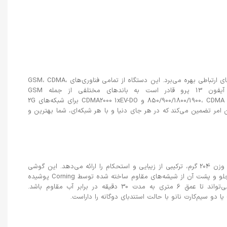
آیفون 13 پرو از جدیدترین و پیشرفته‌ترین فناوری‌های ارتباطی بهره می‌برد. این دستگاه از تمامی فناوری‌های GSM، CDMA،
HSPA، EVDO، LTE و 5G پشتیبانی می‌کند. آیفون 13 پرو قادر است به باندهای مختلفی از جمله GSM
850/900/1800/1900، CDMA 800/1900، HSDPA 850/900/1700(AWS)/1900/2100 و CDMA2000 1xEV-DO برای شبکه‌های 2G
 4G و 5G متصل شود. این امر تضمین می‌کند که در هر جای دنیا و با هر شبکه‌ای، شما بهترین و
آیفون 13 پرو با ابعاد 146.7×71.5×7.7 میلی‌متر و وزن 204 گرم، ترکیبی از زیبایی و استحکام را ارائه می‌دهد. این گوشی
دارای ساختاری از شیشه و فولاد ضد زنگ است که جلو و پشت آن از شیشه‌های مقاوم ساخته شده توسط Corning پوشیده
شده‌اند. با داشتن استاندارد IP68، این دستگاه می‌تواند تا عمق 6 متری به مدت 30 دقیقه در برابر آب مقاوم باشد.