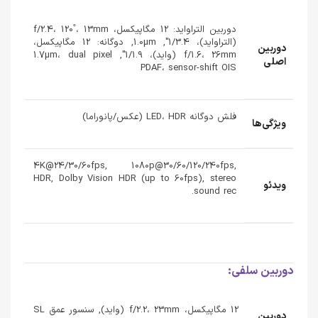
دوربین التراواید: 12 مگاپیکسل، f/2.4، 120˚، 13mm
(التراواید)، 1/3.4", 1.0µm, دوگانه: 12 مگاپیکسل،
دوربین
f/1.6، 26mm (واید)، 1/1.9", 1.7µm، dual pixel
اصلی
PDAF، sensor-shift OIS
فلش دوگانه LED، HDR (عکس/پانوراما)
ویژگی‌ها
4K@24/30/60fps, 1080p@30/60/120/240fps,
HDR, Dolby Vision HDR (up to 60fps), stereo
ویدئو
sound rec.
دوربین سلفی:
12 مگاپیکسل، f/2.2، 23mm (واید), سنسور عمق SL
دوربین