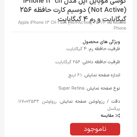
گوشی موبایل اپل مدل iPhone 13 ch
(Not Active) دوسیم کارت حافظه 256
گیگابایت و رم 4 گیگابایت
Apple iPhone 13 CH 2sim (Not Active) 256/4 GB Mobile
Phone
ویژگی های محصول
ظرفیت حافظه رم
: 4 گیگابایت
ظرفیت حافظه داخلی
: 256 گیگابایت
اندازه صفحه نمایش
: 6.1 اینچ
نوع صفحه نمایش
: Super Retina
دقت / رزولوشن صفحه نمایش
: رزولوشن 2532×1170
پیکسل
مقایسه
ناموجود