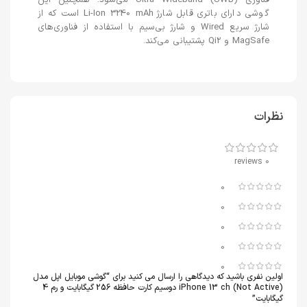
فناوری Ultra Wideband (UWB) می‌شود. همچنین این
گوشی دارای باتری قابل شارژ Li-Ion 3240 mAh است که از
شارژ سریع Wired و شارژ بی‌سیم با استفاده از فناوری‌های
MagSafe و Qi2 پشتیبانی می‌کند.
نظرات
0 reviews
0
0
0
0
0
اولین نفری باشید که دیدگاهی را ارسال می کنید برای “گوشی موبایل اپل مدل
iPhone 13 ch (Not Active) دوسیم کارت حافظه 256 گیگابایت و رم 4
گیگابایت”