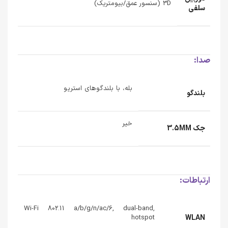
3D (سنسور عمق/بیومتریک)
سلفی
صدا:
بله، با بلندگوهای استریو
بلندگو
خیر
جک 3.5MM
ارتباطات:
Wi-Fi 802.11 a/b/g/n/ac/6, dual-band,
hotspot
WLAN