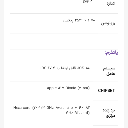
6.1 اینچ
اندازه
1170 × 2532 پیکسل
رزولوشن
پلتفرم:
سیستم
iOS 15، قابل ارتقا به iOS 17.4
عامل
Apple A15 Bionic (5 nm)
CHIPSET
Hexa-core (2×3.23 GHz Avalanche + 4×1.82
پردازنده‌
GHz Blizzard)
مرکزی