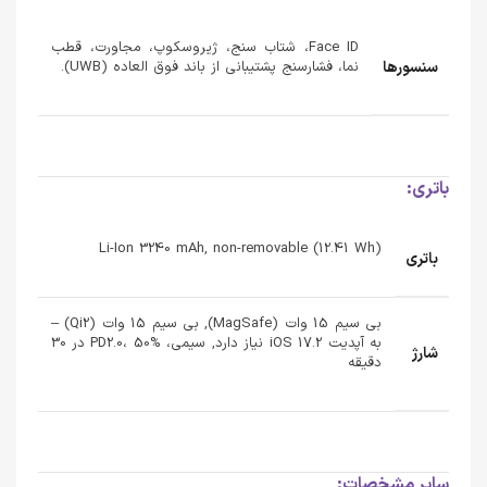
Face ID، شتاب سنج، ژیروسکوپ، مجاورت، قطب
سنسورها
نما، فشارسنج پشتیبانی از باند فوق العاده (UWB).
باتری:
Li-Ion 3240 mAh, non-removable (12.41 Wh)
باتری
بی سیم 15 وات (MagSafe), بی سیم 15 وات (Qi2) –
به آپدیت iOS 17.2 نیاز دارد, سیمی، PD2.0، 50% در 30
شارژ
دقیقه
سایر مشخصات: