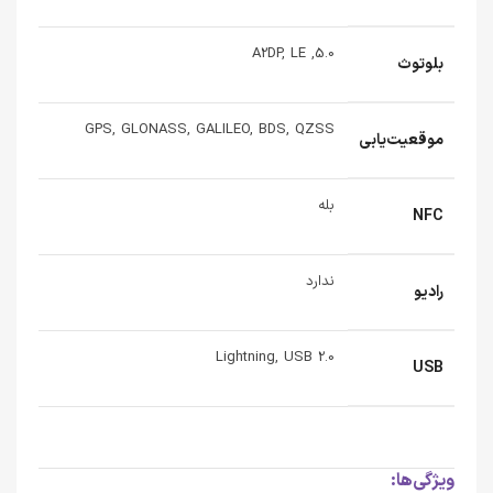
5.0, A2DP, LE
بلوتوث
GPS, GLONASS, GALILEO, BDS, QZSS
موقعیت‌یابی
بله
NFC
ندارد
رادیو
Lightning, USB 2.0
USB
ویژگی‌ها: