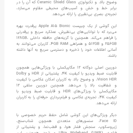
وضوح بالا، و تکنولوژی Ceramic Shield Glass که آن را در
برابر خط و خش و آسیب‌های محیطی مقاوم می‌سازد،
تجربه‌ی بصری بی‌نظیری را ارائه می‌دهد.
این گوشی از یک چیپست Apple A15 Bionic پرقدرت بهره
می‌برد که با توانایی‌های بی‌نظیرش، عملکرد سریع و پرقدرتی
را فراهم می‌کند. همچنین با گزینه‌های حافظه داخلی 128GB،
256GB و 512GB و همراهی 4GB RAM، کاربران می‌توانند به
آسانی اطلاعات خود را ذخیره و دسترسی سریع به آنها داشته
باشند.
دوربین اصلی دوگانه 12 مگاپیکسلی با ویژگی‌هایی همچون
قابلیت ضبط ویدیو با کیفیت 4K، پشتیبانی از HDR و Dolby
Vision HDR، و وضوح بالا، به کاربران امکان عکاسی با کیفیت
و شفافیت بالا را می‌دهد. همچنین دوربین سلفی 12
مگاپیکسلی با ویژگی‌های HDR و قابلیت ضبط ویدیو با
کیفیت 4K، تجربه‌ی عکاسی و فیلم‌برداری حرفه‌ای را به کاربران
ارائه می‌دهد.
دیگر ویژگی‌های این گوشی شامل حفظ حریم خصوصی با
Face ID، سنسورهای متعددی همچون شتاب‌سنج،
ژیروسکوپ، سنجش فشار هوا، و قطب‌نما، و پشتیبانی از