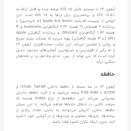
آیفون 13 با سیستم عامل iOS 15 عرضه شده و قابل ارتقا به
iOS 17.5.1 و برنامه‌ریزی برای ارتقا به iOS 18 است. این
گوشی از چیپست قدرتمند Apple A15 Bionic (5 نانومتری) با
پردازنده 6 هسته‌ای (2 هسته 3.23 گیگاهرتزی Avalanche و 4
هسته 1.82 گیگاهرتزی Blizzard) و پردازنده گرافیکی Apple
GPU (با 4 هسته گرافیکی) بهره می‌برد که عملکرد بسیار سریع
و روانی را تضمین می‌کند. این ترکیب سخت‌افزاری، آیفون 13
را به یکی از قوی‌ترین و سریع‌ترین گوشی‌های موجود تبدیل
کرده است که می‌تواند از پس تمام وظایف و برنامه‌های
سنگین برآید.
حافظه
آیفون 13 در سه نسخه با حافظه داخلی 128GB، 256GB و
512GB با 4GB RAM عرضه می‌شود و از کارت حافظه خارجی
پشتیبانی نمی‌کند. این حافظه‌ها از نوع NVMe هستند که
سرعت بالایی در انتقال داده‌ها فراهم می‌کنند. با این میزان
حافظه داخلی، کاربران می‌توانند به راحتی تعداد زیادی از
برنامه‌ها، بازی‌ها، تصاویر و ویدئوها را در گوشی خود ذخیره
کنند بدون اینکه نگران کمبود فضا باشند.