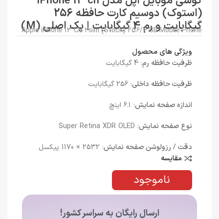
گوشی موبایل اپل مدل iPhone 13 ch
(استوک) دوسیم کارت حافظه 256
گیگابایت و رم 4 گیگابایت | پک اصلی (M)
Apple iPhone 13 CH 2sim (Stock) 256/4 GB Mobile Phone
ویژگی های محصول
ظرفیت حافظه رم
: 4 گیگابایت
ظرفیت حافظه داخلی
: 256 گیگابایت
اندازه صفحه نمایش
: 6.1 اینچ
نوع صفحه نمایش
: Super Retina XDR OLED
دقت / رزولوشن صفحه نمایش
: 2532 × 1170 پیکسل
مقایسه
ناموجود
ارسال رایگان به سراسر کشور!