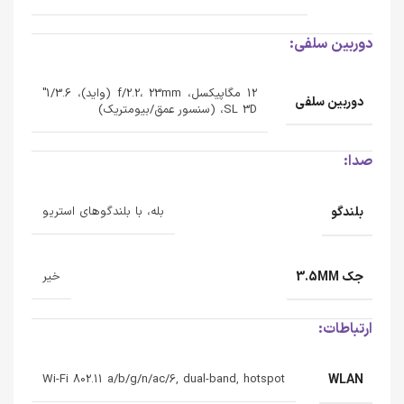
دوربین سلفی:
12 مگاپیکسل، f/2.2، 23mm (واید)، 1/3.6"
دوربین سلفی
SL 3D، (سنسور عمق/بیومتریک)
صدا:
بلندگو
بله، با بلندگوهای استریو
جک 3.5MM
خیر
ارتباطات:
WLAN
Wi-Fi 802.11 a/b/g/n/ac/6, dual-band, hotspot