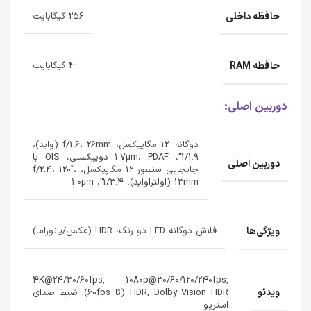
حافظه داخلی
256 گیگابایت
حافظه RAM
4 گیگابایت
دوربین اصلی:
دوگانه: 12 مگاپیکسل، f/1.6، 26mm (واید)،
1/1.9"، 1.7µm، PDAF دوپیکسلی، OIS با
دوربین اصلی
جابجایی سنسور 12 مگاپیکسل، f/2.4، 120˚،
13mm (اولتراواید)، 1/3.4"، 1.0µm
ویژگی‌ها
فلاش دوگانه LED دو رنگ، HDR (عکس/پانوراما)
4K@24/30/60fps, 1080p@30/60/120/240fps,
ویدئو
HDR, Dolby Vision HDR (تا 60fps), ضبط صدای
استریو