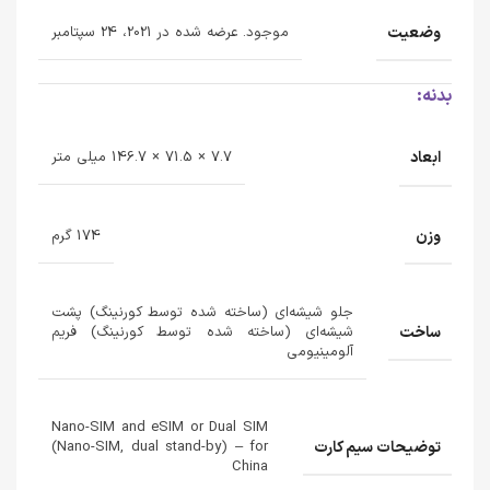
وضعیت
موجود. عرضه شده در 2021، 24 سپتامبر
بدنه:
ابعاد
7.7 × 71.5 × 146.7 میلی متر
وزن
174 گرم
جلو شیشه‌ای (ساخته شده توسط کورنینگ) پشت
ساخت
شیشه‌ای (ساخته شده توسط کورنینگ) فریم
آلومینیومی
Nano-SIM and eSIM or Dual SIM
توضیحات سیم کارت
(Nano-SIM, dual stand-by) – for
China