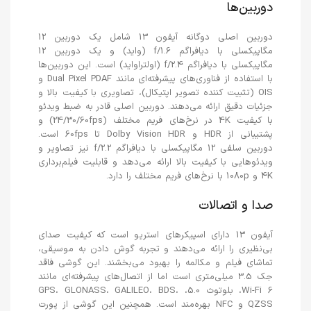
دوربین‌ها
دوربین اصلی دوگانه آیفون 13 شامل یک دوربین 12
مگاپیکسلی با دیافراگم f/1.6 (واید) و یک دوربین 12
مگاپیکسلی با دیافراگم f/2.4 (اولتراواید) است. این دوربین‌ها
با استفاده از فناوری‌های پیشرفته‌ای مانند Dual Pixel PDAF و
OIS (تثبیت کننده تصویر اپتیکال)، تصاویری با کیفیت بالا و
جزئیات دقیق ارائه می‌دهند. دوربین اصلی قادر به ضبط ویدئو
با کیفیت 4K در نرخ‌های فریم مختلف (24/30/60fps) و
پشتیبانی از HDR و Dolby Vision HDR تا 60fps است.
دوربین سلفی 12 مگاپیکسلی با دیافراگم f/2.2 نیز تصاویر و
ویدئوهایی با کیفیت بالا ارائه می‌دهد و قابلیت فیلم‌برداری
4K و 1080p با نرخ‌های فریم مختلف را دارد.
صدا و اتصالات
آیفون 13 دارای اسپیکرهای استریو است که کیفیت صدای
بی‌نظیری را ارائه می‌دهند و تجربه گوش دادن به موسیقی،
تماشای فیلم و مکالمه را بهبود می‌بخشند. این گوشی فاقد
جک 3.5 میلی‌متری است اما از اتصال‌های پیشرفته‌ای مانند
Wi-Fi 6، بلوتوث 5.0، GPS، GLONASS، GALILEO، BDS،
QZSS و NFC بهره‌مند است. همچنین این گوشی از پورت