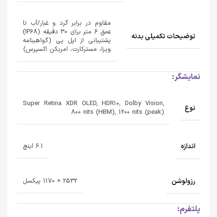
مقاوم در برابر گرد و غبار/آب تا
عمق 6 متر برای 30 دقیقه (IP68)
توضیحات تکمیلی بدنه
پشتیبانی از اپل پی (گواهینامه
ویزا، مسترکارت، امریکن اکسپرس)
نمایشگر:
Super Retina XDR OLED, HDR10, Dolby Vision,
نوع
800 nits (HBM), 1200 nits (peak)
اندازه
6.1 اینچ
رزولوشن
2532 × 1170 پیکسل
پلتفرم: