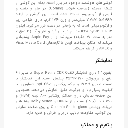
گوشی‌های هوشمند موجود در بازار است. بدنه این گوشی از
شیشه محکم (ساخت شرکت Corning) در جلو و پشت و
فریمی از آلومینیوم ساخته شده است. این گوشی با ابعاد
146.7×71.5×7.7 میلی‌متر و وزن 174 گرم، دارای طراحی زیبا
و ارگونومیکی است که به راحتی در دست قرار می‌گیرد. آیفون
13 با استاندارد IP68 مقاوم در برابر گرد و غبار و آب (تا عمق 6
متر به مدت 30 دقیقه) می‌باشد و از Apple Pay پشتیبانی
می‌کند که امکان پرداخت ایمن با کارت‌های Visa، MasterCard
و AMEX را فراهم می‌کند.
نمایشگر
آیفون 13 دارای نمایشگر Super Retina XDR OLED با سایز 6.1
اینچ و رزولوشن 1170×2532 پیکسل است. این نمایشگر با
نسبت تصویر 19.5:9 و تراکم پیکسلی ~460 ppi، تصاویر را با
کیفیت بسیار بالا و جزئیات دقیق نمایش می‌دهد. همچنین
این صفحه نمایش دارای حداکثر روشنایی 800 نیت (HBM) و
1200 نیت (پیک) است و از HDR10 و Dolby Vision پشتیبانی
می‌کند. پوشش Ceramic Shield glass بر روی صفحه نمایش
این گوشی، مقاومت بالایی در برابر خراش و ضربه دارد.
پلتفرم و عملکرد