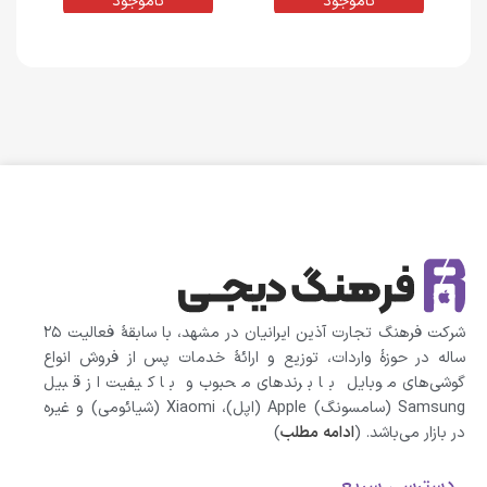
گیگابایت | پک اصلی (M)
گیگابایت و رم 4 گیگابایت | پک
ناموجود
ناموجود
اصلی (M)
شرکت فرهنگ تجارت آذین ایرانیان در مشهد، با سابقهٔ فعالیت ۲۵
ساله در حوزهٔ واردات، توزیع و ارائهٔ خدمات پس از فروش انواع
گوشی‌های موبایل با برندهای محبوب و با کیفیت از قبیل
Samsung (سامسونگ) Apple (اپل)، Xiaomi (شیائومی)‌ و غیره
در بازار می‌باشد. (
ادامه مطلب
)
دسترسی سریع