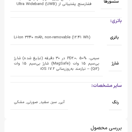
سنسورها
فشارسنج پشتیبانی از Ultra Wideband (UWB)
باتری:
باتری
Li-Ion 3240 mAh, non-removable (12.41 Wh)
سیمی، PD2.0، 50% در 30 دقیقه (تبلیغ شده) شارژ
شارژ
بی‌سیم 15 وات (MagSafe) شارژ بی‌سیم 15 وات
(Qi2) – نیازمند به‌روزرسانی iOS 17.2
سایر مشخصات:
رنگ
آبی, سبز, سفید, صورتی, مشکی
بررسی محصول