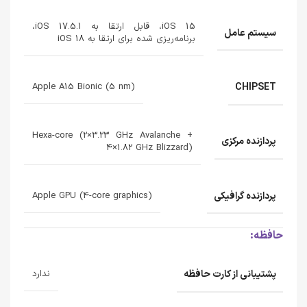
iOS 15، قابل ارتقا به iOS 17.5.1،
سیستم عامل
برنامه‌ریزی شده برای ارتقا به iOS 18
CHIPSET
Apple A15 Bionic (5 nm)
Hexa-core (2×3.23 GHz Avalanche +
پردازنده‌ مرکزی
4×1.82 GHz Blizzard)
پردازنده‌ گرافیکی
Apple GPU (4-core graphics)
حافظه:
پشتیبانی از کارت حافظه
ندارد