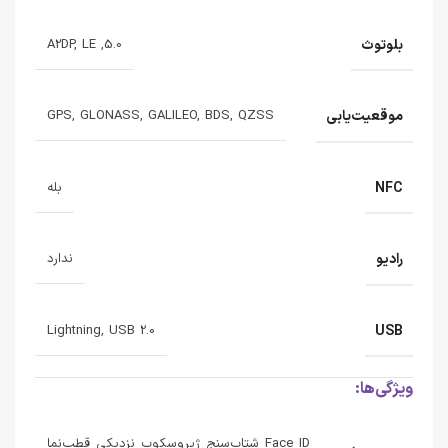
بلوتوث
5.0, A2DP, LE
موقعیت‌یابی
GPS, GLONASS, GALILEO, BDS, QZSS
NFC
بله
رادیو
ندارد
USB
Lightning, USB 2.0
ویژگی‌ها:
Face ID شتاب‌سنج ژیروسکوپ نزدیکی قطب‌نما