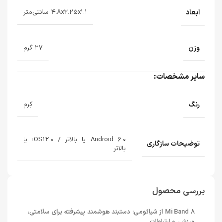
ابعاد
۴.۸x۲.۲۵x۱.۱ سانتی‌متر
وزن
۲۷ گرم
سایر مشخصات:
رنگ
کِرم
Android ۶.۰ یا بالاتر / iOS۱۲.۰ یا
توضیحات سازگاری
بالاتر
بررسی محصول
Mi Band 8 از شیائومی: دستبند هوشمند پیشرفته برای سلامتی،