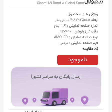
8 گلوبال
Xiaomi Mi Band 8 Global Smart Wristband
ویژگی های محصول
ابعاد :
۴.۸x۲.۲۵x۱.۱ سانتی‌متر
اندازه صفحه نمایش :
۱.۶۲ اینچ
دقت / رزولوشن :
۱۹۲x۴۹۰
نوع صفحه نمایش :
AMOLED
فرم صفحه نمایش :
بیضی
مقایسه
ناموجود
ارسال رایگان به سراسر کشور!