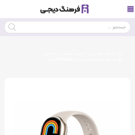
خانه
گجت پوشیدنی
مچ بند هوشمند
شیائومی
مچ بند هوشمند شیائومی مدل Mi Band 8 گلوبال