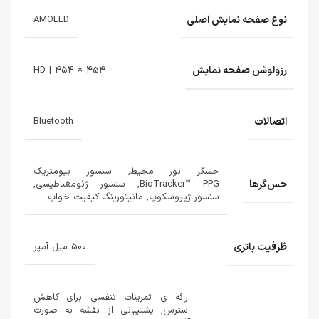
نوع صفحه نمایش اصلی
AMOLED
رزولوشن صفحه نمایش
454 × 454 | HD
اتصالات
Bluetooth
حسگر نور محیط, سنسور بیومتریک
حس‌گرها
BioTracker™ PPG, سنسور ژئومغناطیسی,
سنسور ژیروسکوپ, مانیتورینگ کیفیت خواب
ظرفیت باتری
500 میل آمپر
ارائه ‌ی تمرینات تنفسی برای کاهش
استرس, پشتیبانی از نقشه به صورت