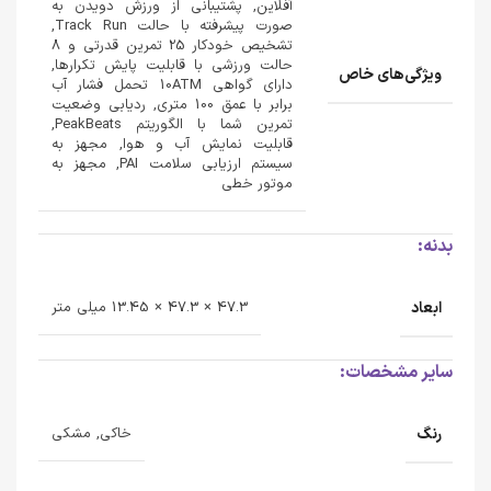
آفلاین, پشتیبانی از ورزش دویدن به
صورت پیشرفته با حالت Track Run,
تشخیص خودکار 25 تمرین قدرتی و 8
حالت ورزشی با قابلیت پایش تکرارها,
ویژگی‌های خاص
دارای گواهی 10ATM تحمل فشار آب
برابر با عمق 100 متری, ردیابی وضعیت
تمرین شما با الگوریتم PeakBeats,
قابلیت نمایش آب و هوا, مجهز به
سیستم ارزیابی سلامت PAI, مجهز به
موتور خطی
بدنه:
ابعاد
47.3 × 47.3 × 13.45 میلی متر
سایر مشخصات:
رنگ
خاکی, مشکی