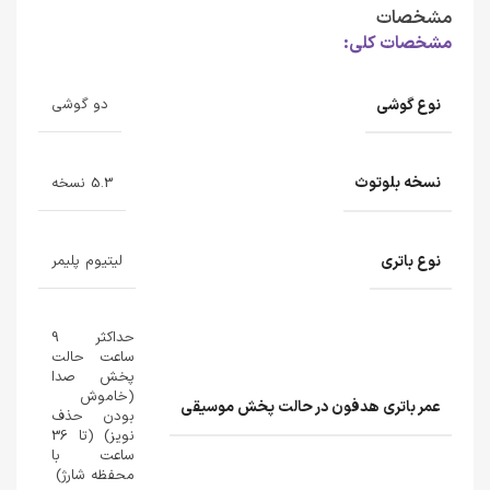
مشخصات
مشخصات کلی:
نوع گوشی
دو گوشی
نسخه بلوتوث
5.3 نسخه
نوع باتری
لیتیوم پلیمر
حداکثر 9
ساعت حالت
پخش صدا
(خاموش
عمر باتری هدفون در حالت پخش موسیقی
بودن حذف
نویز) (تا 36
ساعت با
محفظه شارژ)