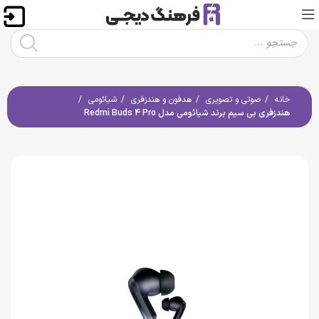
خانه
صوتی و تصویری
هدفون و هندزفری
شیائومی
هندزفری بی سیم برند شیائومی مدل Redmi Buds 4 Pro