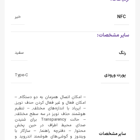
NFC
خیر
سایر مشخصات:
رنگ
سفید
پورت ورودی
Type-C
– امکان اتصال همزمان به دو دستگاه, –
امکان فعال و غیر فعال کردن حدف نویز,
– ایرباد با اندازه‌های مختلف, – تنظیم
هوشمند حذف نویز در سه سطح مختلف,
– حالت Transparency برای شنیدن
صدای محیط اطراف در حین پخش
محتوا, – دفترچه راهنما, – سازگار با
سایر مشخصات
ویندوز و گوشی‌های هوشمند اندروید و