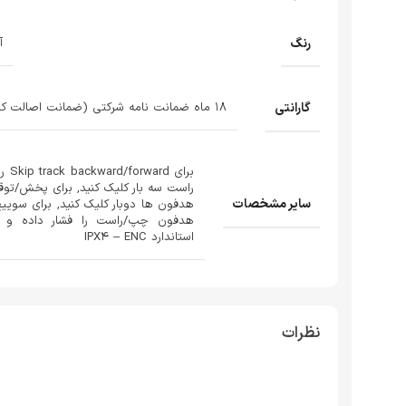
رنگ
آ
گارانتی
۱۸ ماه ضمانت نامه شرکتی (ضمانت اصالت کالا ، گلوبال اصلی)
برای 
راست سه بار کلیک کنید, برای پخش/تو
سایر مشخصات
هدفون ها دوبار کلیک کنید, برای سویی
هدفون چپ/راست را فشار داده و نگه
استاندارد IPX۴ – ENC
نظرات