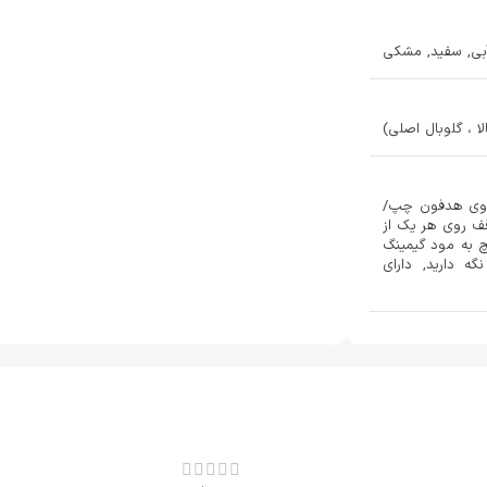
بی, سفید, مشکی
Skip track backward/forward روی هدفون چپ/
قف روی هر یک از
چ به مود گیمینگ
 دارید, دارای