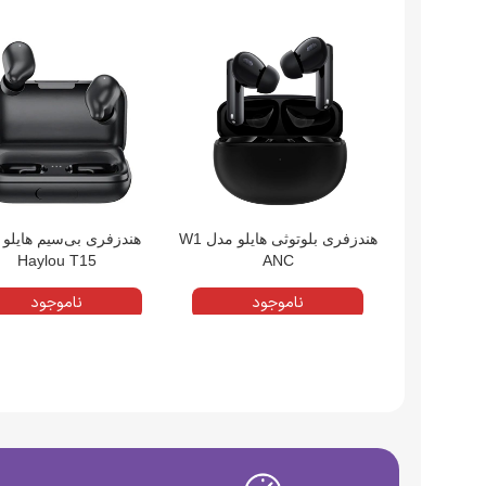
هندزفری بلوتوثی هایلو مدل W1
هندزفری بی‌سیم هایلو
Haylou T15
ANC
ناموجود
ناموجود