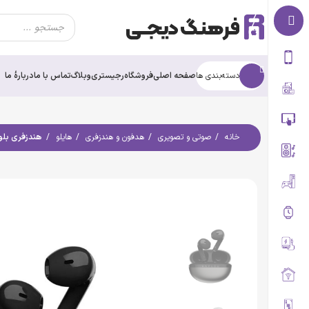
0
دسته‌بندی ها
صفحه اصلی
فروشگاه
رجیستری
وبلاگ
تماس با ما
درباره‌ٔ ما
خانه
صوتی و تصویری
هدفون و هندزفری
هایلو
هندزفری بلوتوثی ه