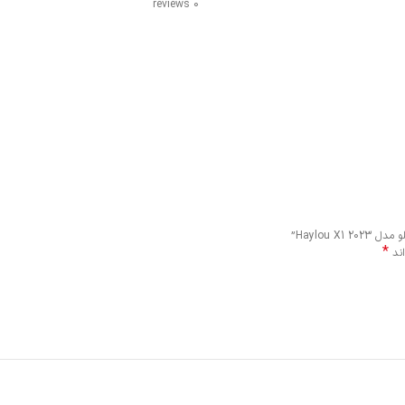
0 reviews
Haylou ”
*
اند