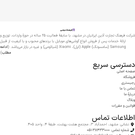
شرکت فرهنگ تجارت آذین ایرانیان در مشهد، با سابقهٔ فعالیت ۲۵ ساله در حوزهٔ واردات، توزیع و
ارائهٔ خدمات پس از فروش انواع گوشی‌های موبایل با برندهای محبوب و با کیفیت از قبیل
Samsung (سامسونگ) Apple (اپل)، Xiaomi (شیائومی)‌ و غیره در بازار می‌باشد. (
ادامه
مطلب
)
دسترسی سریع
صفحه اصلی
فروشگاه
رجیستری
تماس با ما
درباره‌ٔ ما
وبلاگ
قوانین و مقررات
اطلاعات تماس
نشانی: مشهد، احمدآباد ۳، مجتمع هشت بهشت، طبقهٔ ۴، واحد ۴۰۵.
شماره تماس: ۳۸۴۳۳۰۰۰-۰۵۱