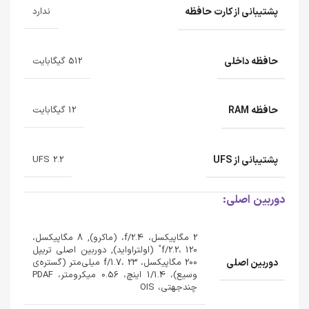
پشتیبانی از کارت حافظه
ندارد
حافظه داخلی
512 گیگابایت
حافظه RAM
12 گیگابایت
پشتیبانی از UFS
UFS 2.2
دوربین اصلی:
2 مگاپیکسل، f/2.4، (ماکرو), 8 مگاپیکسل،
f/2.2، 120˚ (اولتراواید), دوربین اصلی تریپل
دوربین اصلی
200 مگاپیکسل، f/1.7، 23 میلی‌متر (گستره‌ی
وسیع)، 1/1.4 اینچ، 0.56 میکرومتر، PDAF
چندجهتی، OIS