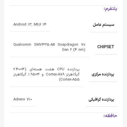
پلتفرم:
سیستم عامل
Android 13, MIUI 14
Qualcomm SM7435-AB Snapdragon 7s
CHIPSET
Gen 2 (4 nm)
پردازنده CPU هشت هسته‌ای (4×2.40
پردازنده‌ مرکزی
گیگاهرتز Cortex-A78 و 4×1.95 گیگاهرتز
Cortex-A55)
پردازنده‌ گرافیکی
Adreno 710
حافظه: