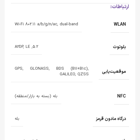
ارتباطات:
WLAN
Wi-Fi 802.11 a/b/g/n/ac, dual-band
بلوتوث
5.2, A2DP, LE
GPS, GLONASS, BDS (B1I+B1c),
موقعیت‌یابی
GALILEO, QZSS
NFC
بله (بسته به بازار/منطقه)
درگاه مادون قرمز
بله