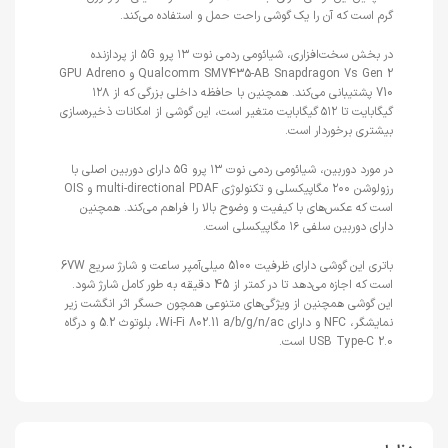
گرم است که آن را یک گوشی راحت حمل و استفاده می‌کند.
در بخش سخت‌افزاری، شیائومی ردمی نوت ۱۳ پرو ۵G از پردازنده
Qualcomm SM7435-AB Snapdragon 7s Gen 2 و GPU Adreno
710 پشتیبانی می‌کند. همچنین با حافظه داخلی بزرگی که از ۱۲۸
گیگابایت تا ۵۱۲ گیگابایت متغیر است، این گوشی از امکانات ذخیره‌سازی
بیشتری برخوردار است.
در مورد دوربین، شیائومی ردمی نوت ۱۳ پرو ۵G دارای دوربین اصلی با
رزولوشن ۲۰۰ مگاپیکسلی و تکنولوژی multi-directional PDAF و OIS
است که عکس‌های با کیفیت و وضوح بالا را فراهم می‌کند. همچنین
دارای دوربین سلفی ۱۶ مگاپیکسلی است.
باتری این گوشی دارای ظرفیت 5100 میلی‌آمپر ساعت و شارژ سریع 67W
است که اجازه می‌دهد تا در کمتر از 45 دقیقه به طور کامل شارژ شود.
این گوشی همچنین از ویژگی‌های متنوعی همچون حسگر اثر انگشت زیر
نمایشگر، NFC و دارای Wi-Fi 802.11 a/b/g/n/ac، بلوتوث 5.2 و درگاه
USB Type-C 2.0 است.