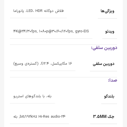
ویژگی‌ها
فلاش دوگانه LED، HDR، پانوراما
ویدئو
4K@24/30fps, 1080p@30/60/120fps, gyro-EIS
دوربین سلفی:
دوربین سلفی
16 مگاپیکسل، f/2.4، (گستره‌ی وسیع)
صدا:
بلندگو
بله، با بلندگوهای استریو
جک 3.5MM
24-bit/192kHz Hi-Res audio, بله