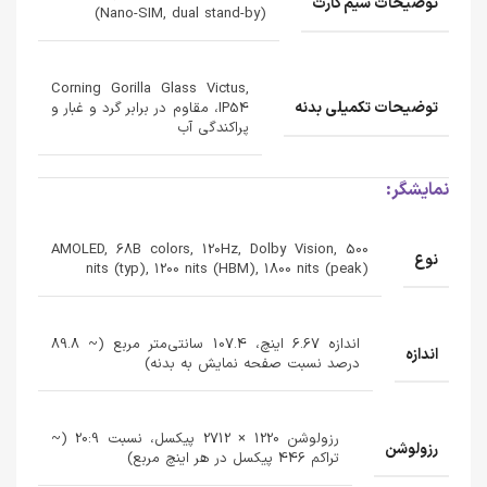
توضیحات سیم کارت
(Nano-SIM, dual stand-by)
Corning Gorilla Glass Victus,
توضیحات تکمیلی بدنه
IP54، مقاوم در برابر گرد و غبار و
پراکندگی آب
نمایشگر:
AMOLED, 68B colors, 120Hz, Dolby Vision, 500
نوع
nits (typ), 1200 nits (HBM), 1800 nits (peak)
اندازه 6.67 اینچ، 107.4 سانتی‌متر مربع (~ 89.8
اندازه
درصد نسبت صفحه نمایش به بدنه)
رزولوشن 1220 × 2712 پیکسل، نسبت 20:9 (~
رزولوشن
تراکم 446 پیکسل در هر اینچ مربع)