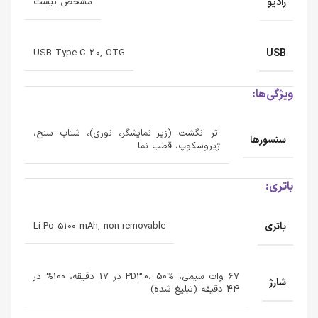
رادیو
مشخص نیست
USB
USB Type-C 2.0, OTG
ویژگی‌ها:
اثر انگشت (زیر نمایشگر، نوری)، شتاب سنج،
سنسورها
ژیروسکوپ، قطب نما
باتری:
باتری
Li-Po 5100 mAh, non-removable
67 وات سیمی، PD3.0، 50% در 17 دقیقه، 100% در
شارژ
44 دقیقه (تبلیغ شده)