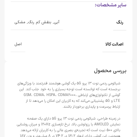
سایر مشخصات:
رنگ
آبی, بنفش کم رنگ, مشکی
اصالت کالا
اصل
بررسی محصول
شیائومی ردمی نوت ۱۳ پرو ۵G یک گوشی هوشمند قدرتمند با ویژگی‌های
برجسته است که توانسته است توجه بسیاری را به خود جلب کند. این
گوشی از تکنولوژی‌های ارتباطی GSM، CDMA، HSPA، CDMA2000،
LTE و 5G پشتیبانی می‌کند که به کاربران این امکان را می‌دهد تا از
ارتباط پرسرعت و پایداری برخوردار باشند.
در زمینه طراحی، شیائومی ردمی نوت ۱۳ پرو ۵G دارای یک صفحه
نمایش AMOLED با رزولوشن بالا، نرخ تازه‌سازی 120Hz و میزان روشنایی
بالای 500 نیت است که تجربه‌ی بصری عالی را به کاربران ارائه می‌دهد.
همچنین این گوشی دارای ابعاد 161.2 در 74.2 در 8 میلی‌متر و وزن 187