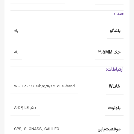
صدا:
بلندگو
بله
جک 3.5MM
بله
ارتباطات:
WLAN
Wi-Fi 802.11 a/b/g/n/ac, dual-band
بلوتوث
5.0, A2DP, LE
موقعیت‌یابی
GPS, GLONASS, GALILEO