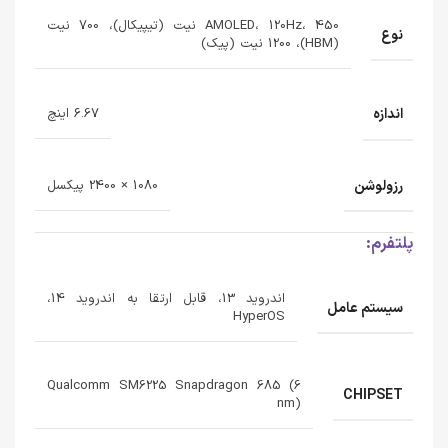
AMOLED، 120Hz، 450 نیت (تیپیکال)، 700 نیت
نوع
(HBM)، 1200 نیت (پیک)
اندازه
6.67 اینچ
رزولوشن
1080 × 2400 پیکسل
پلتفرم:
اندروید 13، قابل ارتقا به اندروید 14،
سیستم عامل
HyperOS
Qualcomm SM6225 Snapdragon 685 (6
CHIPSET
nm)