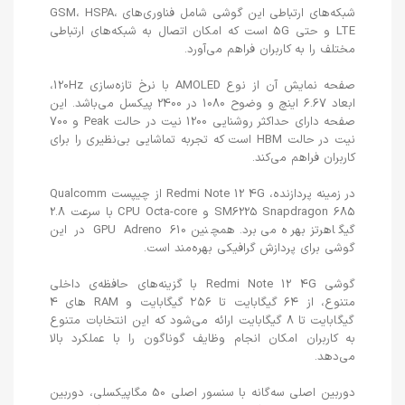
شبکه‌های ارتباطی این گوشی شامل فناوری‌های GSM، HSPA،
LTE و حتی 5G است که امکان اتصال به شبکه‌های ارتباطی
مختلف را به کاربران فراهم می‌آورد.
صفحه نمایش آن از نوع AMOLED با نرخ تازه‌سازی 120Hz،
ابعاد 6.67 اینچ و وضوح 1080 در 2400 پیکسل می‌باشد. این
صفحه دارای حداکثر روشنایی 1200 نیت در حالت Peak و 700
نیت در حالت HBM است که تجربه تماشایی بی‌نظیری را برای
کاربران فراهم می‌کند.
در زمینه پردازنده، Redmi Note 12 4G از چیپست Qualcomm
SM6225 Snapdragon 685 و CPU Octa-core با سرعت 2.8
گیگاهرتز بهره می‌برد. همچنین GPU Adreno 610 در این
گوشی برای پردازش گرافیکی بهره‌مند است.
گوشی Redmi Note 12 4G با گزینه‌های حافظه‌ی داخلی
متنوع، از ۶۴ گیگابایت تا ۲۵۶ گیگابایت و RAM های 4
گیگابایت تا 8 گیگابایت ارائه می‌شود که این انتخابات متنوع
به کاربران امکان انجام وظایف گوناگون را با عملکرد بالا
می‌دهد.
دوربین اصلی سه‌گانه با سنسور اصلی 50 مگاپیکسلی، دوربین