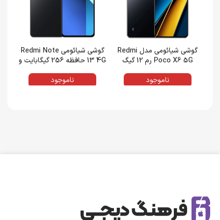
گوشی شیائومی مدل Redmi
گوشی شیائومی Redmi Note
Poco X6 5G رم 12 گیگ
13 4G حافظه 256 گیگابایت و
حافظه داخلی 256 گیگ گلوبال
رم 8 گیگابایت گلوبال
گیگ
ناموجود
ناموجود