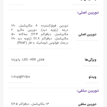
دوربین اصلی:
دوربین فوق‌گسترده: 8 مگاپیکسل، 120
درجه (زاویه دید), دوربین ماکرو: 2
دوربین اصلی
مگاپیکسل، دیافراگم f/2.4, سه‌گانه: 50
مگاپیکسل، دیافراگم f/1.8 (زاویه دید 120
درجه)، فوکوس اتوماتیک با فاز (PDAF)
ویژگی‌ها
فلاش LED، HDR، پانوراما
ویدئو
1080p@30fps
دوربین سلفی:
دوربین سلفی
13 مگاپیکسل، دیافراگم f/2.5