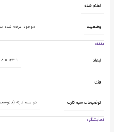
اعلام شده
وضعیت
موجود. عرضه شده در: 2023، 24 ما
بدنه:
ابعاد
164.9 × 76.8 × 9.1 میلی‌متر
وزن
توضیحات سیم کارت
دو سیم کارته (نانو-سیم،
نمایشگر: