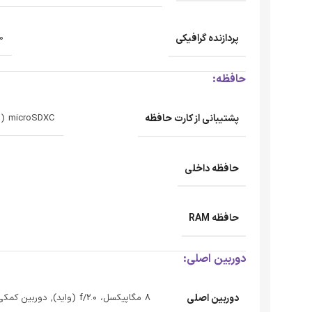
پردازنده‌ گرافیکی
0
حافظه:
پشتیبانی از کارت حافظه
microSDXC (اسلات اختصاصی)
حافظه داخلی
حافظه RAM
دوربین اصلی:
دوربین اصلی
8 مگاپیکسل، f/2.0 (واید), دوربین کمکی: 0.08 مگاپیکسل