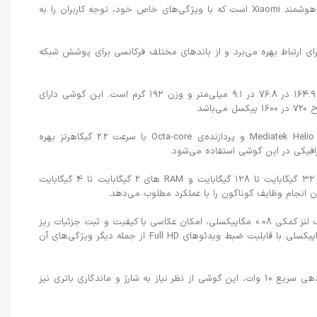
Xiaomi Redmi A2+ یکی دیگر از مدل‌های گوشی هوشمند Xiaomi است که با ویژگی‌های خاص خود، توجه کاربران را به
 گوشی از تکنولوژی‌های GSM، HSPA، و LTE برای ارتباط بهره می‌برد و از باندهای مختلف فرکانسی برای پوشش شبکه
در زمینه طراحی، ابعاد Xiaomi Redmi A2+ حدود ۱۶۴.۹ در ۷۶.۸ در ۹.۱ میلی‌متر و وزن ۱۹۲ گرم است. این گوشی دارای
در بخش پردازشگر، Redmi A2+ از چیپست Mediatek Helio G36 و پردازنده‌ی Octa-core با سرعت 2.2 گیگاهرتز بهره
این گوشی با گزینه‌های حافظه‌ی داخلی متنوع، از ۳۲ گیگابایت تا ۱۲۸ گیگابایت و RAM های 2 گیگابایت تا 4 گیگابایت
کان انجام وظایف گوناگون را با عملکرد مطلوب می‌دهد.
دوربین اصلی 8 مگاپیکسلی این گوشی همراه با یک لنز کمکی 0.08 مگاپیکسلی، امکان عکاسی با کیفیت و ثبت جزئیات ریز
را به کاربران می‌دهد. همچنین دوربین سلفی 5 مگاپیکسلی با قابلیت ضبط ویدئوهای Full HD از جمله دیگر ویژگی‌های آن
باتری Li-Po با ظرفیت 5000 میلی‌آمپرساعت و شارژدهی سریع 10 وات، این گوشی از نظر نیاز به شارژ و ماندگاری باتری نیز