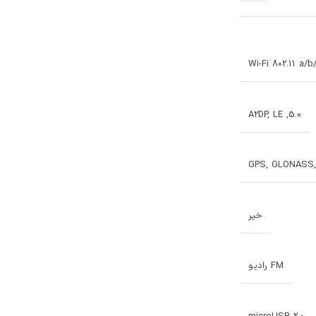
Wi-Fi 802.11 a/b
5.0, A2DP, LE
GPS, GLONASS,
خیر
FM رادیو