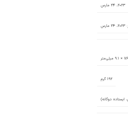
2023، 24 مارس
رس
192 گرم
 ایستاده دوگانه)