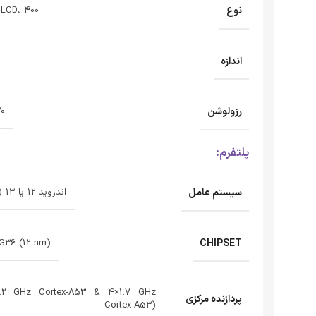
نوع
IPS LCD، 400 نیت 
اندازه
رزولوشن
720 × 
پلتفرم:
سیستم عامل
اندروید 12 یا 13 (نسخه Go)، MIUI
CHIPSET
 G36 (12 nm)
2.2 GHz Cortex-A53 & 4×1.7 GHz
پردازنده‌ مرکزی
Cortex-A53)