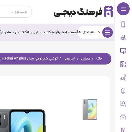
دسته‌بندی ها
صفحه اصلی
فروشگاه
رجیستری
وبلاگ
تماس با ما
درباره‌ٔ
خانه
موبایل
شیائومی
گوشی شیائومی مدل Redmi A2 plus رم 3 گیگ حافظه 64 گیگ گلوبال