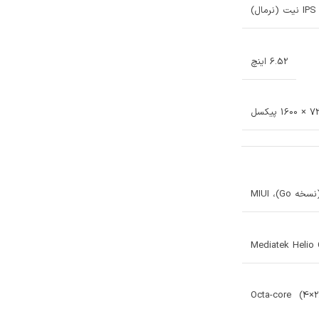
(نرمال)
6.52 اینچ
1600 پیکسل
Mediatek Helio
Octa-core (4×