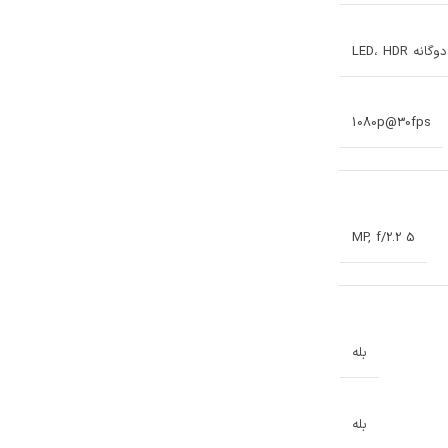
ه LED، HDR
1080p@30fps
5 MP, f/2.2
بله
بله