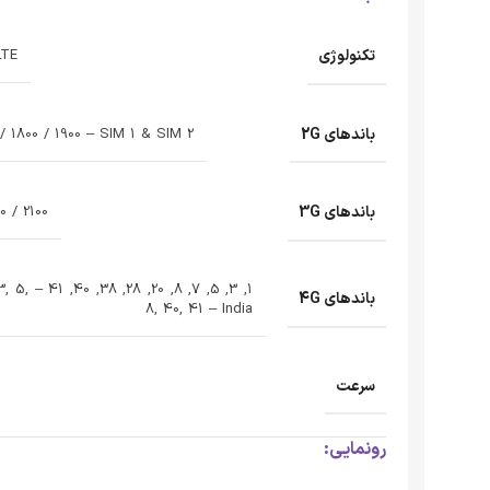
تکنولوژی
LTE
باندهای 2G
 1800 / 1900 – SIM 1 & SIM 2
باندهای 3G
 / 2100
nal, 1, 3, 5,
باندهای 4G
8, 40, 41 – India
سرعت
رونمایی: