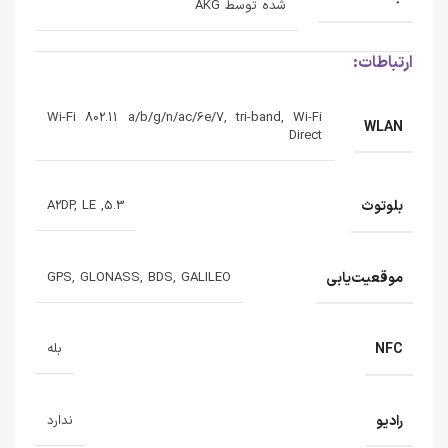
شده توسط AKG
ارتباطات:
Wi-Fi 802.11 a/b/g/n/ac/6e/7, tri-band, Wi-Fi
WLAN
Direct
بلوتوث
5.3, A2DP, LE
موقعیت‌یابی
GPS, GLONASS, BDS, GALILEO
NFC
بله
رادیو
ندارد