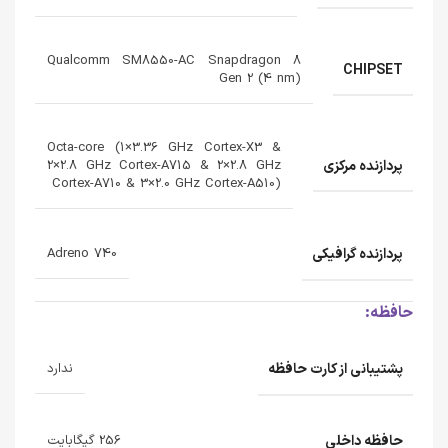
Qualcomm SM8550-AC Snapdragon 8
CHIPSET
Gen 2 (4 nm)
Octa-core (1×3.36 GHz Cortex-X3 &
پردازنده‌ مرکزی
2×2.8 GHz Cortex-A715 & 2×2.8 GHz
Cortex-A710 & 3×2.0 GHz Cortex-A510)
پردازنده‌ گرافیکی
Adreno 740
حافظه:
پشتیبانی از کارت حافظه
ندارد
حافظه داخلی
256 گیگابایت