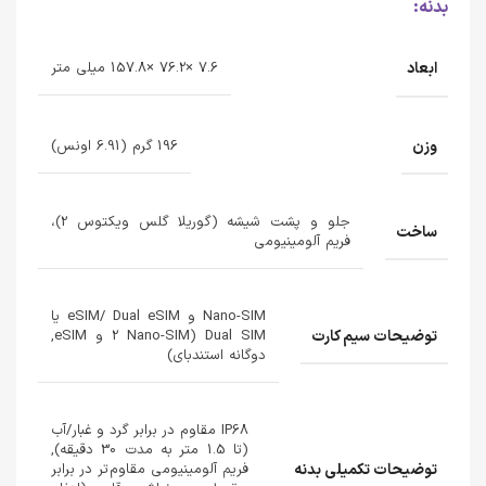
بدنه:
ابعاد
7.6 ×76.2 ×157.8 میلی متر
وزن
196 گرم (6.91 اونس)
جلو و پشت شیشه (گوریلا گلس ویکتوس 2)،
ساخت
فریم آلومینیومی
Nano-SIM و eSIM/ Dual eSIM یا
توضیحات سیم کارت
Dual SIM (2 Nano-SIM و eSIM,
دوگانه استندبای)
IP68 مقاوم در برابر گرد و غبار/آب
(تا 1.5 متر به مدت 30 دقیقه),
توضیحات تکمیلی بدنه
فریم آلومینیومی مقاوم‌تر در برابر