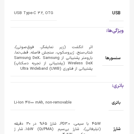
USB
USB Type-C 3.2, OTG
ویژگی‌ها:
اثر انگشت (زیر نمایشگر، فوق‌صوتی)،
شتاب‌سنج، ژیروسکوپ، سنجش فاصله، قطب‌نما،
سنسورها
بارومتر پشتیبانی از Samsung DeX، Samsung
Wireless DeX (پشتیبانی از تجربه دسکتاپ)
پشتیبانی از فناوری Ultra Wideband (UWB)
باتری:
باتری
Li-Ion 4700 mAh, non-removable
45W با سیمی، PD3.0، شارژ 65% در 30 دقیقه
شارژ
(تبلیغاتی)، شارژ بی‌سیم 15W (Qi/PMA)، شارژ