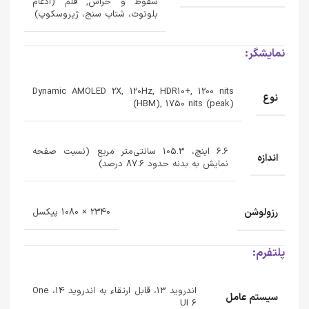
سقوط و خراش, قلم (ادغام
بلوتوث، شتاب سنج، ژیروسکوپ)
نمایشگر:
Dynamic AMOLED 2X, 120Hz, HDR10+, 1200 nits
نوع
(HBM), 1750 nits (peak)
6.6 اینچ، 105.3 سانتی‌متر مربع (نسبت صفحه
اندازه
نمایش به بدنه حدود 87.6 درصد)
رزولوشن
2340 × 1080 پیکسل
پلتفرم:
اندروید 13، قابل ارتقاء به اندروید 14، One
سیستم عامل
UI 6