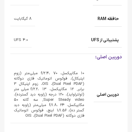
حافظه RAM
8 گیگابایت
پشتیبانی از UFS
UFS 4.0
دوربین اصلی:
10 مگاپیکسل، f/2.4، 70 میلی‌متر (زوم
اپتیکال)، فوکوس اتوماتیک فازی دوگانه
(Dual Pixel PDAF)، OIS، زوم اپتیکال 3
برابر, 12 مگاپیکسل، f/2.2، 13 میلی‌متر
دوربین اصلی
(اولتراواید)، 120 درجه (زاویه دید گسترده)،
Super Steady video, سه گانه 50
مگاپیکسل، f/1.8، 24 میلی‌متر (زاویه دید
گسترده)، 1/1.56 اینچ، فوکوس اتوماتیک
فازی دوگانه (Dual Pixel PDAF)، OIS