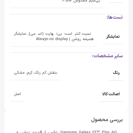
بی‌سیم معکوس 4.5W
تست‌ها:
نسبت کنتراست: بی‌نهایت (اسمی), نمایشگر
نمایشگر
همیشه روشن | Always-on display
سایر مشخصات:
رنگ
بنفش کم رنگ, کِرم, مشکی
اصالت کالا
اصل
بررسی محصول
Samsung Galaxy S23 Plus 5G: ترکیبی از قدرت، زیبایی و