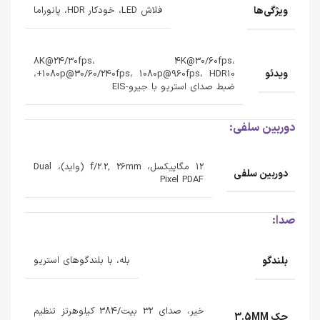
ویژگی‌ها
فلاش LED، خودکار HDR، پانوراما
8K@24/30fps، 4K@30/60fps،
ویدئو
1080p@30/60/240fps، 1080p@960fps، HDR10+،
ضبط صدای استریو با جیرو-EIS
دوربین سلفی:
12 مگاپیکسل، f/2.2, 26mm (واید)، Dual
دوربین سلفی
Pixel PDAF
صدا:
بلندگو
بله، با بلندگوهای استریو
خیر، صدای 32 بیت/384 کیلوهرتز تنظیم
جک 3.5MM