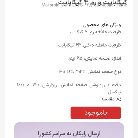
گیگابایت و رم 4 گیگابایت
Motorola Moto E32S 64/4GB Mobile Phone
ویژگی های محصول
ظرفیت حافظه رم
: 4 گیگابایت
ظرفیت حافظه داخلی
: 64 گیگابایت
اندازه صفحه نمایش
: 6.5 اینچ
نوع صفحه نمایش
: IPS LCD 90hz
دقت / رزولوشن صفحه نمایش
: رزولوشن 720 × 1600
پیکسل
مقایسه
ناموجود
ارسال رایگان به سراسر کشور!