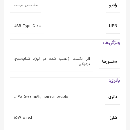
رادیو
مشخص نیست
USB
USB Type-C 2.0
ویژگی‌ها:
اثر انگشت (نصب شده در لبه)، شتاب‌سنج،
سنسورها
نزدیکی
باتری:
باتری
Li-Po 5000 mAh, non-removable
شارژ
15W wired