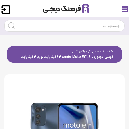
خانه
موبایل
موتورولا
گوشی موتورولا Moto E32S حافظه 64 گیگابایت و رم 4 گیگابایت