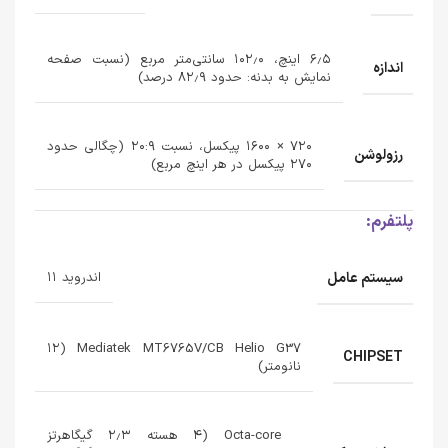
۶٫۵ اینچ، ۱۰۲٫۰ سانتی‌متر مربع (نسبت صفحه
اندازه
نمایش به بدنه: حدود ۸۲٫۹ درصد)
۷۲۰ × ۱۶۰۰ پیکسل، نسبت ۲۰:۹ (چگالی حدود
رزولوشن
۲۷۰ پیکسل در هر اینچ مربع)
پلتفرم:
سیستم عامل
اندروید ۱۱
Mediatek MT6765V/CB Helio G37 (۱۲
CHIPSET
نانومتر)
Octa-core (۴ هسته ۲٫۳ گیگاهرتز