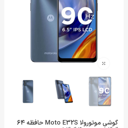
برای بزرگنمایی کلیک کنید
گوشی موتورولا Moto E32S حافظه 64