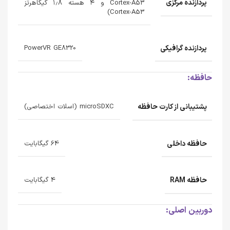
پردازنده‌ مرکزی
Cortex-A53 و ۴ هسته ۱٫۸ گیگاهرتز
Cortex-A53)
پردازنده‌ گرافیکی
PowerVR GE8320
حافظه:
پشتیبانی از کارت حافظه
microSDXC (اسلات اختصاصی)
حافظه داخلی
64 گیگابایت
حافظه RAM
4 گیگابایت
دوربین اصلی: