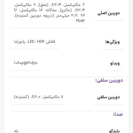
۲ مگاپیکسل، f/۲٫۴، (عمق), ۲ مگاپیکسل،
f/۲٫۴، (ماکرو), سه‌گانه: ۱۶ مگاپیکسل، f/
دوربین اصلی
۲٫۲، ۲۶ میلی‌متر (دریچه دوربین گسترده)،
PDAF
ویژگی‌ها
فلاش LED، HDR، پانوراما
ویدئو
1080p@30fps
دوربین سلفی:
دوربین سلفی
۸ مگاپیکسل، f/۲٫۰، (گسترده)
صدا:
بلندگو
بله