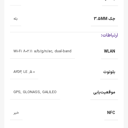
جک 3.5MM
بله
ارتباطات:
WLAN
Wi-Fi 802.11 a/b/g/n/ac, dual-band
بلوتوث
5.0, A2DP, LE
موقعیت‌یابی
GPS, GLONASS, GALILEO
NFC
خیر