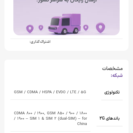
ارسال رایگان به سراسر کشور!
اشتراک گذاری:
مشخصات
شبکه:
تکنولوژی
GSM / CDMA / HSPA / EVDO / LTE / 5G
CDMA 800 / 1900, GSM 850 / 900 / 1800
باندهای 2G
/ 1900 – SIM 1 & SIM 2 (dual-SIM) – for
China