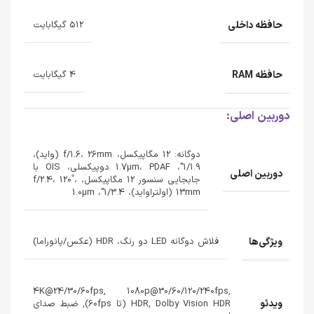
حافظه داخلی
512 گیگابایت
حافظه RAM
4 گیگابایت
دوربین اصلی:
دوگانه: 12 مگاپیکسل، f/1.6، 26mm (واید)،
1/1.9"، 1.7µm، PDAF دوپیکسلی، OIS با
دوربین اصلی
جابجایی سنسور 12 مگاپیکسل، f/2.4، 120˚،
13mm (اولتراواید)، 1/3.4"، 1.0µm
ویژگی‌ها
فلاش دوگانه LED دو رنگ، HDR (عکس/پانوراما)
4K@24/30/60fps, 1080p@30/60/120/240fps,
ویدئو
HDR, Dolby Vision HDR (تا 60fps), ضبط صدای