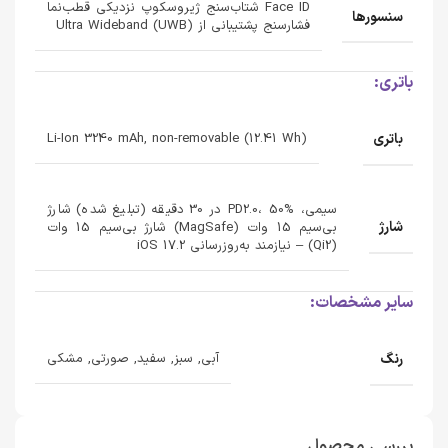
Face ID شتاب‌سنج ژیروسکوپ نزدیکی قطب‌نما
سنسورها
فشارسنج پشتیبانی از Ultra Wideband (UWB)
باتری:
باتری
Li-Ion 3240 mAh, non-removable (12.41 Wh)
سیمی، PD2.0، 50% در 30 دقیقه (تبلیغ شده) شارژ
شارژ
بی‌سیم 15 وات (MagSafe) شارژ بی‌سیم 15 وات
(Qi2) – نیازمند به‌روزرسانی iOS 17.2
سایر مشخصات:
رنگ
آبی, سبز, سفید, صورتی, مشکی
بررسی محصول