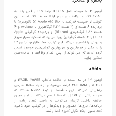
پلتفرم و عملکرد
آیفون 13 با سیستم عامل iOS 15 عرضه شده و قابل ارتقا به
iOS 17.5.1 و برنامه‌ریزی برای ارتقا به iOS 18 است. این
گوشی از چیپست قدرتمند Apple A15 Bionic (5 نانومتری) با
پردازنده 6 هسته‌ای (2 هسته 3.23 گیگاهرتزی Avalanche و 4
هسته 1.82 گیگاهرتزی Blizzard) و پردازنده گرافیکی Apple
GPU (با 4 هسته گرافیکی) بهره می‌برد که عملکرد بسیار سریع
و روانی را تضمین می‌کند. این ترکیب سخت‌افزاری، آیفون 13
را به یکی از قوی‌ترین و سریع‌ترین گوشی‌های موجود تبدیل
کرده است که می‌تواند از پس تمام وظایف و برنامه‌های
سنگین برآید.
حافظه
آیفون 13 در سه نسخه با حافظه داخلی 128GB، 256GB و
512GB با 4GB RAM عرضه می‌شود و از کارت حافظه خارجی
پشتیبانی نمی‌کند. این حافظه‌ها از نوع NVMe هستند که
سرعت بالایی در انتقال داده‌ها فراهم می‌کنند. با این میزان
حافظه داخلی، کاربران می‌توانند به راحتی تعداد زیادی از
برنامه‌ها، بازی‌ها، تصاویر و ویدئوها را در گوشی خود ذخیره
کنند بدون اینکه نگران کمبود فضا باشند.