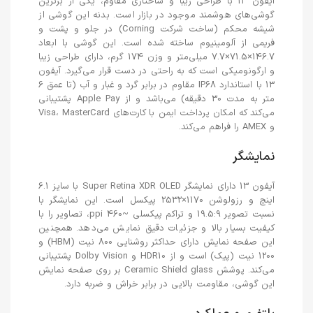
آیفون 13 با طراحی زیبا و ساختاری مقاوم، یکی از برترین
گوشی‌های هوشمند موجود در بازار است. بدنه این گوشی از
شیشه محکم (ساخت شرکت Corning) در جلو و پشت و
فریمی از آلومینیوم ساخته شده است. این گوشی با ابعاد
146.7×71.5×7.7 میلی‌متر و وزن 174 گرم، دارای طراحی زیبا
و ارگونومیکی است که به راحتی در دست قرار می‌گیرد. آیفون
13 با استاندارد IP68 مقاوم در برابر گرد و غبار و آب (تا عمق 6
متر به مدت 30 دقیقه) می‌باشد و از Apple Pay پشتیبانی
می‌کند که امکان پرداخت ایمن با کارت‌های Visa، MasterCard
و AMEX را فراهم می‌کند.
نمایشگر
آیفون 13 دارای نمایشگر Super Retina XDR OLED با سایز 6.1
اینچ و رزولوشن 1170×2532 پیکسل است. این نمایشگر با
نسبت تصویر 19.5:9 و تراکم پیکسلی ~460 ppi، تصاویر را با
کیفیت بسیار بالا و جزئیات دقیق نمایش می‌دهد. همچنین
این صفحه نمایش دارای حداکثر روشنایی 800 نیت (HBM) و
1200 نیت (پیک) است و از HDR10 و Dolby Vision پشتیبانی
می‌کند. پوشش Ceramic Shield glass بر روی صفحه نمایش
این گوشی، مقاومت بالایی در برابر خراش و ضربه دارد.