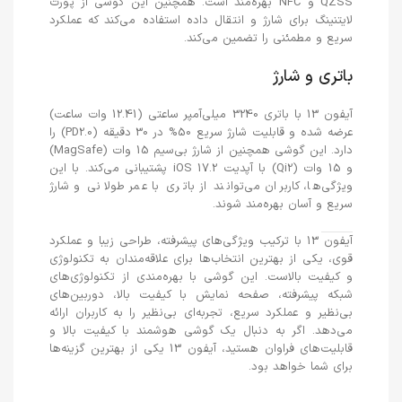
QZSS و NFC بهره‌مند است. همچنین این گوشی از پورت
لایتنینگ برای شارژ و انتقال داده استفاده می‌کند که عملکرد
سریع و مطمئنی را تضمین می‌کند.
باتری و شارژ
آیفون 13 با باتری 3240 میلی‌آمپر ساعتی (12.41 وات ساعت)
عرضه شده و قابلیت شارژ سریع 50% در 30 دقیقه (PD2.0) را
دارد. این گوشی همچنین از شارژ بی‌سیم 15 وات (MagSafe)
و 15 وات (Qi2) با آپدیت iOS 17.2 پشتیبانی می‌کند. با این
ویژگی‌ها، کاربران می‌توانند از باتری با عمر طولانی و شارژ
سریع و آسان بهره‌مند شوند.
آیفون 13 با ترکیب ویژگی‌های پیشرفته، طراحی زیبا و عملکرد
قوی، یکی از بهترین انتخاب‌ها برای علاقه‌مندان به تکنولوژی
و کیفیت بالاست. این گوشی با بهره‌مندی از تکنولوژی‌های
شبکه پیشرفته، صفحه نمایش با کیفیت بالا، دوربین‌های
بی‌نظیر و عملکرد سریع، تجربه‌ای بی‌نظیر را به کاربران ارائه
می‌دهد. اگر به دنبال یک گوشی هوشمند با کیفیت بالا و
قابلیت‌های فراوان هستید، آیفون 13 یکی از بهترین گزینه‌ها
برای شما خواهد بود.