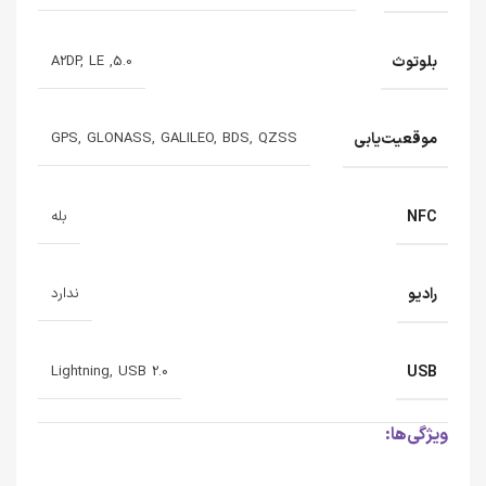
بلوتوث
5.0, A2DP, LE
موقعیت‌یابی
GPS, GLONASS, GALILEO, BDS, QZSS
NFC
بله
رادیو
ندارد
USB
Lightning, USB 2.0
ویژگی‌ها: