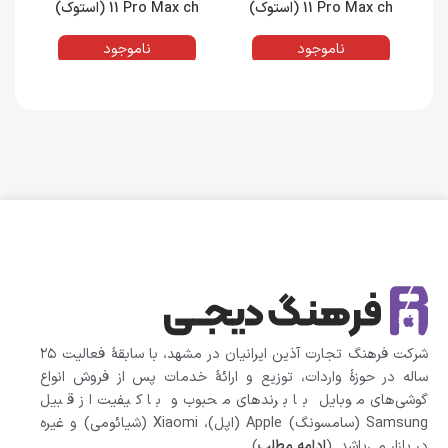
11 Pro Max ch (استوک)
11 Pro Max ch (استوک)
دوسیم کارت حافظه 512
دوسیم کارت حافظه 128
گیگابایت و رم 4 گیگابایت | پک
گیگابایت و رم 4 گیگابایت | پک
گی
ناموجود
ناموجود
اصلی (M)
اصلی (M)
شرکت فرهنگ تجارت آذین ایرانیان در مشهد، با سابقهٔ فعالیت ۲۵
ساله در حوزهٔ واردات، توزیع و ارائهٔ خدمات پس از فروش انواع
گوشی‌های موبایل با برندهای محبوب و با کیفیت از قبیل
Samsung (سامسونگ) Apple (اپل)، Xiaomi (شیائومی)‌ و غیره
در بازار می‌باشد. (
ادامه مطلب
)