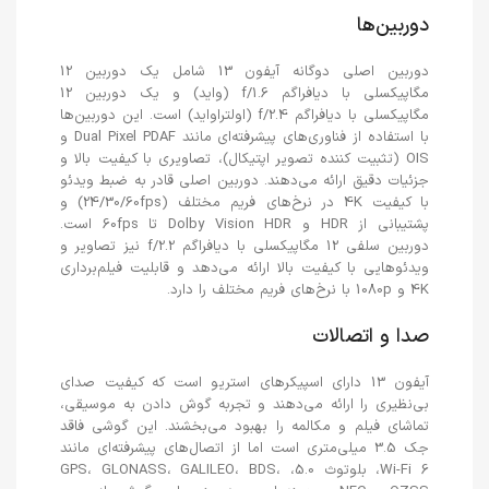
دوربین‌ها
دوربین اصلی دوگانه آیفون 13 شامل یک دوربین 12
مگاپیکسلی با دیافراگم f/1.6 (واید) و یک دوربین 12
مگاپیکسلی با دیافراگم f/2.4 (اولتراواید) است. این دوربین‌ها
با استفاده از فناوری‌های پیشرفته‌ای مانند Dual Pixel PDAF و
OIS (تثبیت کننده تصویر اپتیکال)، تصاویری با کیفیت بالا و
جزئیات دقیق ارائه می‌دهند. دوربین اصلی قادر به ضبط ویدئو
با کیفیت 4K در نرخ‌های فریم مختلف (24/30/60fps) و
پشتیبانی از HDR و Dolby Vision HDR تا 60fps است.
دوربین سلفی 12 مگاپیکسلی با دیافراگم f/2.2 نیز تصاویر و
ویدئوهایی با کیفیت بالا ارائه می‌دهد و قابلیت فیلم‌برداری
4K و 1080p با نرخ‌های فریم مختلف را دارد.
صدا و اتصالات
آیفون 13 دارای اسپیکرهای استریو است که کیفیت صدای
بی‌نظیری را ارائه می‌دهند و تجربه گوش دادن به موسیقی،
تماشای فیلم و مکالمه را بهبود می‌بخشند. این گوشی فاقد
جک 3.5 میلی‌متری است اما از اتصال‌های پیشرفته‌ای مانند
Wi-Fi 6، بلوتوث 5.0، GPS، GLONASS، GALILEO، BDS،