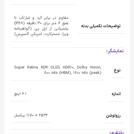
مقاوم در برابر گرد و غبار/آب تا
عمق 6 متر برای 30 دقیقه (IP68)
توضیحات تکمیلی بدنه
پشتیبانی از اپل پی (گواهینامه
ویزا، مسترکارت، امریکن اکسپرس)
نمایشگر:
Super Retina XDR OLED, HDR10, Dolby Vision,
نوع
800 nits (HBM), 1200 nits (peak)
اندازه
6.1 اینچ
رزولوشن
2532 × 1170 پیکسل
پلتفرم: