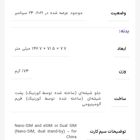
وضعیت
موجود. عرضه شده در 2021، 24 سپتامبر
بدنه:
ابعاد
7.7 × 71.5 × 146.7 میلی متر
وزن
174 گرم
جلو شیشه‌ای (ساخته شده توسط کورنینگ) پشت
ساخت
شیشه‌ای (ساخته شده توسط کورنینگ) فریم
آلومینیومی
Nano-SIM and eSIM or Dual SIM
توضیحات سیم کارت
(Nano-SIM, dual stand-by) – for
China