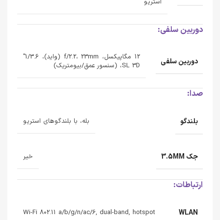
استریو
دوربین سلفی:
12 مگاپیکسل، f/2.2، 23mm (واید)، 1/3.6"
دوربین سلفی
SL 3D، (سنسور عمق/بیومتریک)
صدا:
بلندگو
بله، با بلندگوهای استریو
جک 3.5MM
خیر
ارتباطات:
WLAN
Wi-Fi 802.11 a/b/g/n/ac/6, dual-band, hotspot