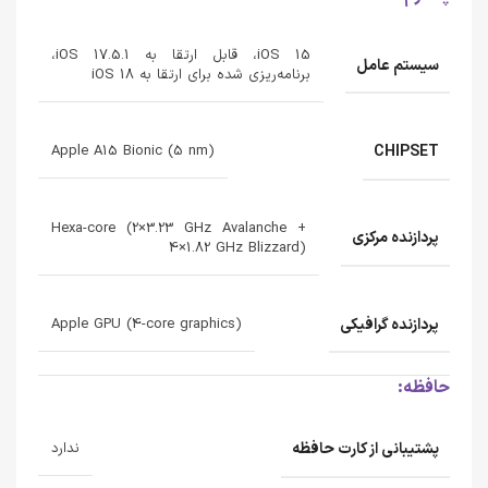
iOS 15، قابل ارتقا به iOS 17.5.1،
سیستم عامل
برنامه‌ریزی شده برای ارتقا به iOS 18
CHIPSET
Apple A15 Bionic (5 nm)
Hexa-core (2×3.23 GHz Avalanche +
پردازنده‌ مرکزی
4×1.82 GHz Blizzard)
پردازنده‌ گرافیکی
Apple GPU (4-core graphics)
حافظه:
پشتیبانی از کارت حافظه
ندارد