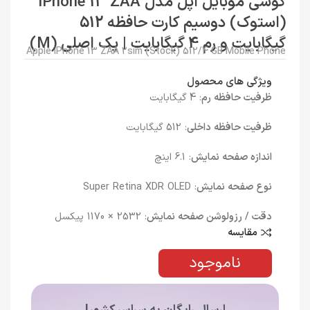
گوشی موبایل اپل مدل iPhone 13 ZAA
(استوک) دوسیم کارت حافظه 512
گیگابایت و رم 4 گیگابایت | پک اصلی (M)
Apple iPhone 13 ZAA 2sim (Stock) 512/4 GB Mobile Phone
ویژگی های محصول
ظرفیت حافظه رم
: 4 گیگابایت
ظرفیت حافظه داخلی
: 512 گیگابایت
اندازه صفحه نمایش
: 6.1 اینچ
نوع صفحه نمایش
: Super Retina XDR OLED
دقت / رزولوشن صفحه نمایش
: 2532 × 1170 پیکسل
مقایسه
ناموجود