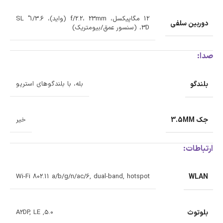
12 مگاپیکسل، f/2.2، 23mm (واید)، 1/3.6" SL
دوربین سلفی
3D، (سنسور عمق/بیومتریک)
صدا:
بلندگو
بله، با بلندگوهای استریو
جک 3.5MM
خیر
ارتباطات:
WLAN
Wi-Fi 802.11 a/b/g/n/ac/6, dual-band, hotspot
بلوتوث
5.0, A2DP, LE