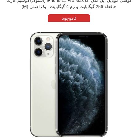
گوشی موبایل اپل مدل iPhone 11 Pro Max ch (استوک) دوسیم کارت
حافظه 256 گیگابایت و رم 4 گیگابایت | پک اصلی (M)
ناموجود