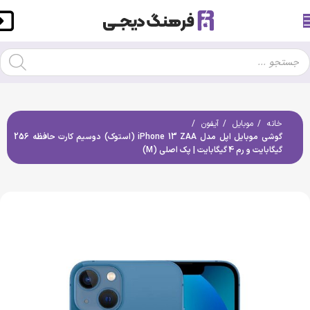
خانه
موبایل
آیفون
گوشی موبایل اپل مدل iPhone 13 ZAA (استوک) دوسیم کارت حافظه 256
گیگابایت و رم 4 گیگابایت | پک اصلی (M)