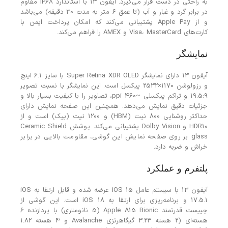
به راحتی در دست قرار می‌گیرد. آیفون 13 با استاندارد IP68 مقاوم
در برابر گرد و غبار و آب (تا عمق 6 متر به مدت 30 دقیقه) می‌باشد
و از Apple Pay پشتیبانی می‌کند که امکان پرداخت ایمن با
کارت‌های Visa، MasterCard و AMEX را فراهم می‌کند.
نمایشگر
آیفون 13 دارای نمایشگر Super Retina XDR OLED با سایز 6.1 اینچ
و رزولوشن 1170×2532 پیکسل است. این نمایشگر با نسبت تصویر
19.5:9 و تراکم پیکسلی ~460 ppi، تصاویر را با کیفیت بسیار بالا و
جزئیات دقیق نمایش می‌دهد. همچنین این صفحه نمایش دارای
حداکثر روشنایی 800 نیت (HBM) و 1200 نیت (پیک) است و از
HDR10 و Dolby Vision پشتیبانی می‌کند. پوشش Ceramic Shield
glass بر روی صفحه نمایش این گوشی، مقاومت بالایی در برابر
خراش و ضربه دارد.
پلتفرم و عملکرد
آیفون 13 با سیستم عامل iOS 15 عرضه شده و قابل ارتقا به iOS
17.5.1 و برنامه‌ریزی برای ارتقا به iOS 18 است. این گوشی از
چیپست قدرتمند Apple A15 Bionic (5 نانومتری) با پردازنده 6
هسته‌ای (2 هسته 3.23 گیگاهرتزی Avalanche و 4 هسته 1.82