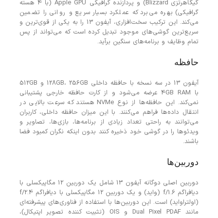
گیگاهرتزی Blizzard) و پردازنده گرافیکی Apple GPU (با 4 هسته
گرافیکی) بهره می‌برد که عملکرد بسیار سریع و روانی را تضمین
می‌کند. این ترکیب سخت‌افزاری، آیفون 13 را به یکی از قوی‌ترین و
سریع‌ترین گوشی‌های موجود تبدیل کرده است که می‌تواند از پس
تمام وظایف و برنامه‌های سنگین برآید.
حافظه
آیفون 13 در سه نسخه با حافظه داخلی 128GB، 256GB و 512GB
با 4GB RAM عرضه می‌شود و از کارت حافظه خارجی پشتیبانی
نمی‌کند. این حافظه‌ها از نوع NVMe هستند که سرعت بالایی در
انتقال داده‌ها فراهم می‌کنند. با این میزان حافظه داخلی، کاربران
می‌توانند به راحتی تعداد زیادی از برنامه‌ها، بازی‌ها، تصاویر و
ویدئوها را در گوشی خود ذخیره کنند بدون اینکه نگران کمبود فضا
باشند.
دوربین‌ها
دوربین اصلی دوگانه آیفون 13 شامل یک دوربین 12 مگاپیکسلی با
دیافراگم f/1.6 (واید) و یک دوربین 12 مگاپیکسلی با دیافراگم f/2.4
(اولتراواید) است. این دوربین‌ها با استفاده از فناوری‌های پیشرفته‌ای
مانند Dual Pixel PDAF و OIS (تثبیت کننده تصویر اپتیکال)،