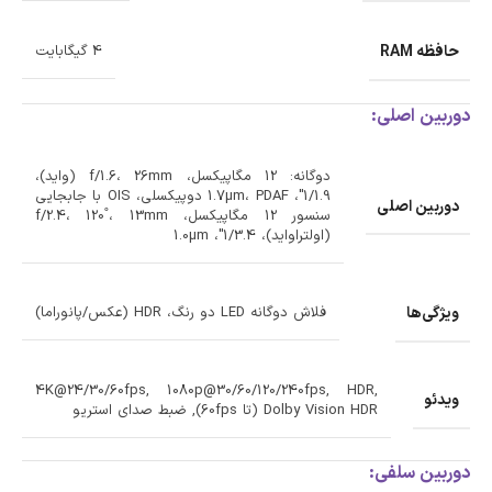
حافظه RAM
4 گیگابایت
دوربین اصلی:
دوگانه: 12 مگاپیکسل، f/1.6، 26mm (واید)،
1/1.9"، 1.7µm، PDAF دوپیکسلی، OIS با جابجایی
دوربین اصلی
سنسور 12 مگاپیکسل، f/2.4، 120˚، 13mm
(اولتراواید)، 1/3.4"، 1.0µm
ویژگی‌ها
فلاش دوگانه LED دو رنگ، HDR (عکس/پانوراما)
4K@24/30/60fps, 1080p@30/60/120/240fps, HDR,
ویدئو
Dolby Vision HDR (تا 60fps), ضبط صدای استریو
دوربین سلفی: