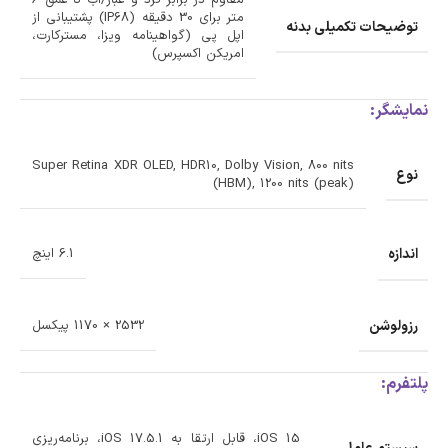
مقاوم در برابر گرد و غبار/آب تا عمق 6
متر برای 30 دقیقه (IP68) پشتیبانی از
توضیحات تکمیلی بدنه
اپل پی (گواهینامه ویزا، مسترکارت،
امریکن اکسپرس)
نمایشگر:
Super Retina XDR OLED, HDR10, Dolby Vision, 800 nits
نوع
(HBM), 1200 nits (peak)
اندازه
6.1 اینچ
رزولوشن
2532 × 1170 پیکسل
پلتفرم:
iOS 15، قابل ارتقا به iOS 17.5.1، برنامه‌ریزی
سیستم عامل