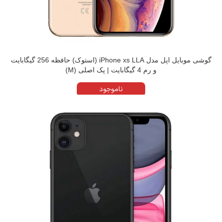
گوشی موبایل اپل مدل iPhone xs LLA (استوک) حافظه 256 گیگابایت
و رم 4 گیگابایت | پک اصلی (M)
ناموجود