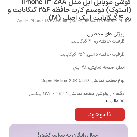
گوشی موبایل اپل مدل iPhone 13 ZAA
(استوک) دوسیم کارت حافظه 256 گیگابایت و
رم 4 گیگابایت | پک اصلی (M)
Apple iPhone 13 ZAA 2sim (Stock) 256/4 GB Mobile Phone
ویژگی های محصول
ظرفیت حافظه رم
: 4 گیگابایت
ظرفیت حافظه داخلی
: 256 گیگابایت
اندازه صفحه نمایش
: 6.1 اینچ
نوع صفحه نمایش
: Super Retina XDR OLED
دقت / رزولوشن صفحه نمایش
: 2532 × 1170 پیکسل
مقایسه
ناموجود
ارسال رایگان به سراسر کشور!