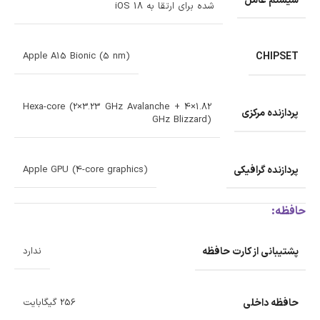
شده برای ارتقا به iOS 18
CHIPSET
Apple A15 Bionic (5 nm)
Hexa-core (2×3.23 GHz Avalanche + 4×1.82
پردازنده‌ مرکزی
GHz Blizzard)
پردازنده‌ گرافیکی
Apple GPU (4-core graphics)
حافظه:
پشتیبانی از کارت حافظه
ندارد
حافظه داخلی
256 گیگابایت