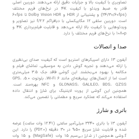
تصاویری با کیفیت بالا و جزئیات دقیق ارائه می‌دهند. دوربین اصلی
قادر به ضبط ویدئو با کیفیت 4K در نرخ‌های فریم مختلف
(24/30/60fps) و پشتیبانی از HDR و Dolby Vision HDR تا 60fps
است. دوربین سلفی 12 مگاپیکسلی با دیافراگم f/2.2 نیز تصاویر و
ویدئوهایی با کیفیت بالا ارائه می‌دهد و قابلیت فیلم‌برداری 4K و
1080p با نرخ‌های فریم مختلف را دارد.
صدا و اتصالات
آیفون 13 دارای اسپیکرهای استریو است که کیفیت صدای بی‌نظیری
را ارائه می‌دهند و تجربه گوش دادن به موسیقی، تماشای فیلم و
مکالمه را بهبود می‌بخشند. این گوشی فاقد جک 3.5 میلی‌متری
است اما از اتصال‌های پیشرفته‌ای مانند Wi-Fi 6، بلوتوث 5.0، GPS،
GLONASS، GALILEO، BDS، QZSS و NFC بهره‌مند است.
همچنین این گوشی از پورت لایتنینگ برای شارژ و انتقال داده
استفاده می‌کند که عملکرد سریع و مطمئنی را تضمین می‌کند.
باتری و شارژ
آیفون 13 با باتری 3240 میلی‌آمپر ساعتی (12.41 وات ساعت) عرضه
شده و قابلیت شارژ سریع 50% در 30 دقیقه (PD2.0) را دارد. این
گوشی همچنین از شارژ بی‌سیم 15 وات (MagSafe) و 15 وات