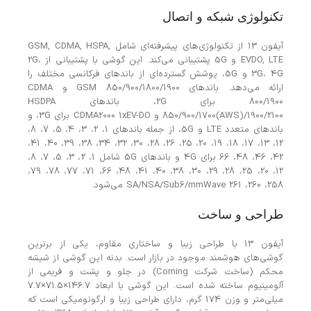
تکنولوژی شبکه و اتصال
آیفون 13 از تکنولوژی‌های پیشرفته‌ای شامل GSM, CDMA, HSPA,
EVDO, LTE و 5G پشتیبانی می‌کند. این گوشی با پشتیبانی از 2G،
3G، 4G و 5G، پوشش گسترده‌ای از باندهای فرکانسی مختلف را
ارائه می‌دهد. باندهای GSM 850/900/1800/1900 و CDMA
800/1900 برای 2G، باندهای HSDPA
850/900/1700(AWS)/1900/2100 و CDMA2000 1xEV-DO برای 3G، و
باندهای متعدد LTE و 5G، از جمله باندهای 1، 2، 3، 4، 5، 7، 8،
12، 13، 17، 18، 19، 20، 25، 26، 28، 30، 32، 34، 38، 39، 40، 41،
42، 46، 48، 66 برای 4G و باندهای 5G شامل 1، 2، 3، 5، 7، 8،
12، 20، 25، 28، 29، 30، 38، 40، 41، 48، 66، 71، 77، 78، 79،
258، 260، 261 SA/NSA/Sub6/mmWave می‌شود.
طراحی و ساخت
آیفون 13 با طراحی زیبا و ساختاری مقاوم، یکی از برترین
گوشی‌های هوشمند موجود در بازار است. بدنه این گوشی از شیشه
محکم (ساخت شرکت Corning) در جلو و پشت و فریمی از
آلومینیوم ساخته شده است. این گوشی با ابعاد 146.7×71.5×7.7
میلی‌متر و وزن 174 گرم، دارای طراحی زیبا و ارگونومیکی است که