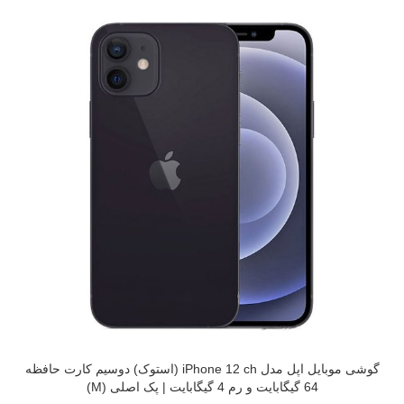
گوشی موبایل اپل مدل iPhone 12 ch (استوک) دوسیم کارت حافظه
64 گیگابایت و رم 4 گیگابایت | پک اصلی (M)