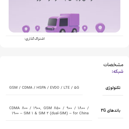
اشتراک گذاری:
مشخصات
شبکه:
تکنولوژی
GSM / CDMA / HSPA / EVDO / LTE / 5G
CDMA 800 / 1900, GSM 850 / 900 / 1800 /
باندهای 2G
1900 – SIM 1 & SIM 2 (dual-SIM) – for China