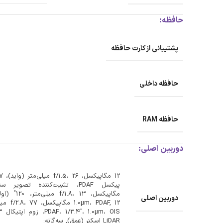
حافظه:
پشتیبانی از کارت حافظه
حافظه داخلی
حافظه RAM
دوربین اصلی:
دوربین اصلی
m، PDAF, 12
LiDAR اسکنر (عمق), سه‌گانه: