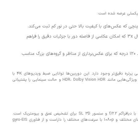
دوربین تله‌فوتو با دیافراگم f/2.8 و زوم اپتیکال 3x که امکان عکاسی از فاصله دور با جزئیات دقیق را فراهم
دوربین اولتراواید با دیافراگم f/1.8 و زاویه دید 120 درجه که برای عکس‌برداری از مناظر و گروه‌های بزرگ مناسب
همچنین، یک اسکنر LiDAR برای عمق‌سنجی و عکاسی پرتره دقیق‌تر وجود دارد. این دوربین‌ها توانایی ضبط ویدیوهای 4K با
نرخ‌های مختلف از 24 تا 60 فریم بر ثانیه را دارند و ویژگی‌هایی مانند HDR، Dolby Vision HDR و حالت سینمایی را پشتیبانی
دوربین سلفی آیفون 13 پرو یک لنز 12 مگاپیکسلی با دیافراگم f/2.2 و سنسور SL 3D برای تشخیص عمق و بیومتریک است.
این دوربین نیز قابلیت ضبط ویدیوهای 4K با نرخ‌های مختلف و 1080p با سرعت‌های مختلف را داراست و از فناوری gyro-EIS