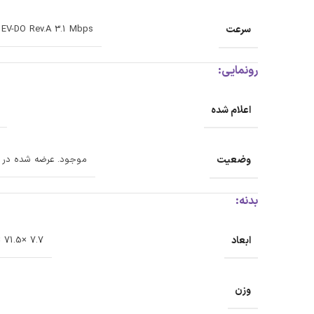
سرعت
 EV-DO Rev.A 3.1 Mbps
رونمایی:
اعلام شده
وضعیت
موجود. عرضه شده در 2021، 24 سپتامبر
بدنه:
ابعاد
7.7 ×71.5 ×146.7 میلی متر
وزن