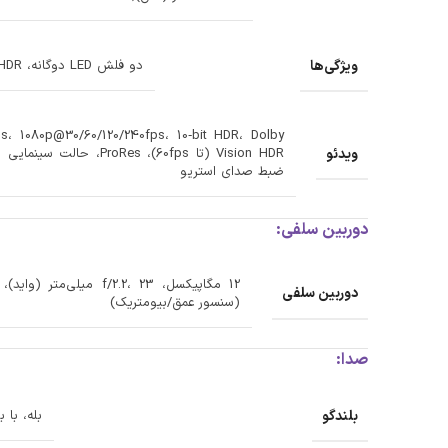
ویژگی‌ها
دو فلش LED دوگانه، HDR (عکس/پانوراما)
، 1080p@30/60/120/240fps، 10‑bit HDR، Dolby
ویدئو
ضبط صدای استریو
دوربین سلفی:
دوربین سلفی
(سنسور عمق/بیومتریک)
صدا:
بلندگو
بله، با 