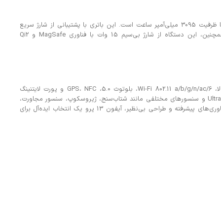
آیفون 13 پرو دارای باتری غیرقابل تعویض Li-Ion با ظرفیت 3095 میلی‌آمپر ساعت است. این باتری با پشتیبانی از شارژ سریع
PD2.0 می‌تواند در 30 دقیقه تا 50% شارژ شود. همچنین، این دستگاه از شارژ بی‌سیم 15 وات با فناوری MagSafe و Qi2
آیفون 13 پرو دارای بلندگوهای استریو با کیفیت بالا، Wi-Fi 802.11 a/b/g/n/ac/6، بلوتوث 5.0، GPS، NFC و پورت لایتنینگ
است. همچنین، این دستگاه از Ultra Wideband (UWB) و سنسورهای مختلفی مانند شتاب‌سنج، ژیروسکوپ، سنسور مجاورت،
قطب‌نما و فشارسنج برخوردار است. با استفاده از فناوری‌های پیشرفته و طراحی بی‌نظیر، آیفون 13 پرو یک انتخاب ایده‌آل برای