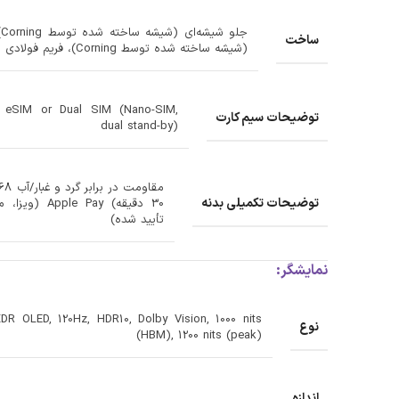
ج
ساخت
(شیشه ساخته شده توسط Corning)، فریم فولادی ضد زنگ
 eSIM or Dual SIM (Nano-SIM,
توضیحات سیم کارت
dual stand-by)
توضیحات تکمیلی بدنه
تأیید شده)
نمایشگر:
DR OLED, 120Hz, HDR10, Dolby Vision, 1000 nits
نوع
(HBM), 1200 nits (peak)
اندازه