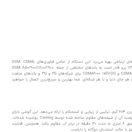
آیفون 13 پرو از جدیدترین و پیشرفته‌ترین فناوری‌های ارتباطی بهره می‌برد. این دستگاه از تمامی فناوری‌های GSM، CDMA،
HSPA، EVDO، LTE و 5G پشتیبانی می‌کند. آیفون 13 پرو قادر است به باندهای مختلفی از جمله GSM 850/900/1800/1900،
CDMA 800/1900، HSDPA 850/900/1700(AWS)/1900/2100 و CDMA2000 1xEV-DO برای شبکه‌های 2G و 3G و باندهای متعدد
 در هر جای دنیا و با هر شبکه‌ای، شما بهترین و سریع‌ترین اتصال را خواهید
آیفون 13 پرو با ابعاد 146.7×71.5×7.7 میلی‌متر و وزن 204 گرم، ترکیبی از زیبایی و استحکام را ارائه می‌دهد. این گوشی دارای
ساختاری از شیشه و فولاد ضد زنگ است که جلو و پشت آن از شیشه‌های مقاوم ساخته شده توسط Corning پوشیده شده‌اند.
با داشتن استاندارد IP68، این دستگاه می‌تواند تا عمق 6 متری به مدت 30 دقیقه در برابر آب مقاوم باشد. همچنین، قابلیت