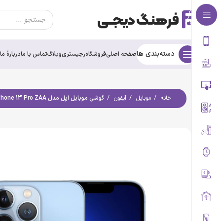
دسته‌بندی ها
صفحه اصلی
فروشگاه
رجیستری
وبلاگ
تماس با ما
درباره‌ٔ ما
خانه
موبایل
آیفون
گوشی موبایل اپل مدل iPhone 13 Pro ZAA (استوک) دوسیم کارت حافظه 512گیگابایت و رم 6 گیگابایت | پک اصلی (M)