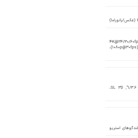
4K@24/30/60fps
Vision HDR (تا 60fps)، ProRes، حالت سینمایی (1080p@30fps)،
12 مگاپیکسل، f/2.2، 23 میلی‌متر (واید)، 1/3.6", SL 3D،
بلندگوهای استریو