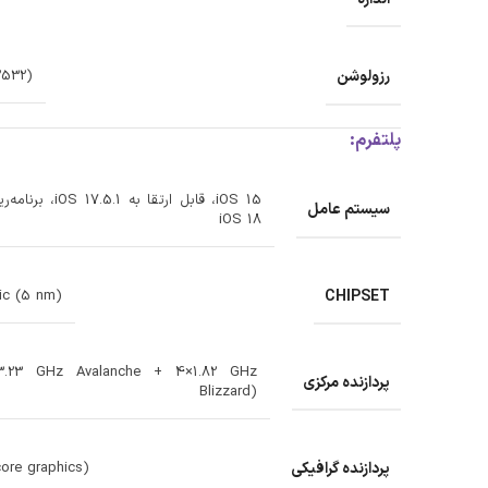
رزولوشن
(2532 × 1170) پیکسل
پلتفرم:
iOS 15، قابل ارتقا به
سیستم عامل
iOS 18
CHIPSET
ic (5 nm)
×3.23 GHz Avalanche + 4×1.82 GHz
پردازنده‌ مرکزی
Blizzard)
پردازنده‌ گرافیکی
ore graphics)