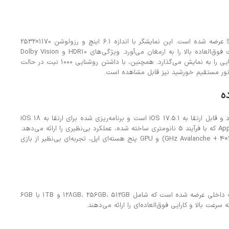
آیفون 13 پرو با نمایشگر Super Retina XDR OLED عرضه شده است. این نمایشگر با اندازه 6.1 اینچ و رزولوشن 1170×2532
پیکسل، تجربه‌ای بی‌نظیر از نمایش تصاویر با کیفیت فوق‌العاده بالا را به ارمغان می‌آورد. ویژگی‌های HDR10 و Dolby Vision
همراه با نرخ تازه‌سازی 120 هرتز، تصاویر زنده و پویایی را به نمایش می‌گذارد. همچنین، با داشتن روشنایی 1000 نیت در حالت
ه
آیفون 13 پرو با سیستم عامل iOS 15 عرضه می‌شود و قابل ارتقا به iOS 17.5.1 است و برنامه‌ریزی شده برای ارتقا به iOS 18
نیز می‌باشد. این دستگاه با چیپست Apple A15 Bionic که با فرآیند 5 نانومتری ساخته شده، عملکرد بی‌نظیری را ارائه می‌دهد.
پردازنده شش هسته‌ای (2×3.23 GHz Avalanche + 4×1.82 GHz Blizzard) و GPU پنج هسته‌ای اپل، تجربه‌ای بی‌نظیر از بازی
آیفون 13 پرو در نسخه‌های مختلفی از لحاظ حافظه داخلی عرضه شده است که شامل 128GB، 256GB، 512GB و 1TB با 6GB