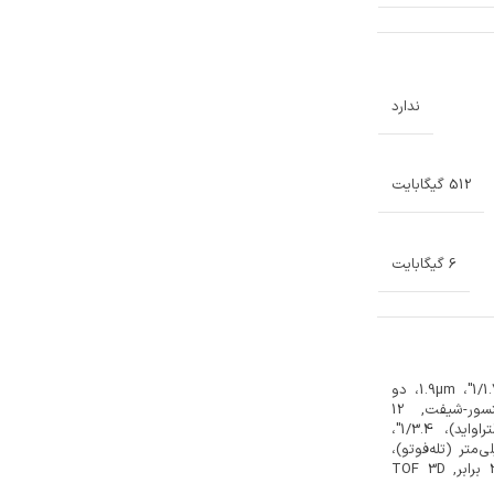
ندارد
512 گیگابایت
6 گیگابایت
12 مگاپیکسل، f/1.5، 26 میلی‌متر (واید)، 1/1.7"، 1.9µm، دو
پیکسل PDAF، تثبیت‌کننده تصویر سنسور-شیفت, 12
مگاپیکسل، f/1.8، 13 میلی‌متر، 120˚ (اولتراواید)، 1/3.4"،
1.0µ مگاپیکسل، f/2.8، 77 میلی‌متر (تله‌فوتو)،
PDAF، 1/3.4"، 1.0µm، OIS، زوم اپتیکال 3 برابر, TOF 3D