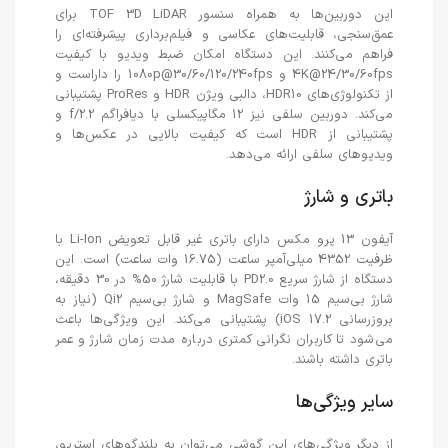
این دوربین‌ها به همراه سنسور TOF 3D LiDAR برای
عمق‌سنجی، قابلیت‌های عکاسی و فیلم‌برداری پیشرفته‌ای را
فراهم می‌کنند. این دستگاه امکان ضبط ویدیو با کیفیت
4K@24/30/60fps و 1080p@30/60/120/240fps را داراست و
از تکنولوژی‌های HDR10، دالبی ویژن HDR و ProRes پشتیبانی
می‌کند. دوربین سلفی نیز 12 مگاپیکسلی با دیافراگم f/2.2 و
پشتیبانی از HDR است که کیفیت بالایی در عکس‌ها و
ویدیوهای سلفی ارائه می‌دهد.
باتری و شارژ
آیفون 13 پرو مکس دارای باتری غیر قابل تعویض Li-Ion با
ظرفیت 4352 میلی‌آمپر ساعت (16.75 وات ساعت) است. این
دستگاه از شارژ سریع PD2.0 با قابلیت شارژ 50% در 30 دقیقه،
شارژ بی‌سیم 15 وات MagSafe و شارژ بی‌سیم Qi2 (نیاز به
بروزرسانی iOS 17.2) پشتیبانی می‌کند. این ویژگی‌ها باعث
می‌شود تا کاربران نگرانی کمتری درباره مدت زمان شارژ و عمر
باتری داشته باشند.
سایر ویژگی‌ها
از دیگر ویژگی‌های این گوشی می‌توان به بلندگوهای استریو،