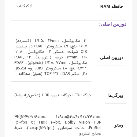
6 گیگابایت
حافظه RAM
دوربین اصلی:
12 مگاپیکسل، f/1.5، 26mm (گسترده)،
1/1.7 اینچ، 1.9 میکرومتر، PDAF دو پیکسل،
OIS شیفت حسگر, 12 مگاپیکسل، f/1.8،
13mm، 120 درجه (التراواید)، PDAF, 12
دوربین اصلی
مگاپیکسل، f/2.8، 77mm (تله‌فوتو)، PDAF،
1/3.4 اینچ، 1.0 میکرومتر، OIS، زوم اپتیکال
3x, اسکنر TOF 3D LiDAR (عمق), سه‌گانه:
دوگانه-LED دوگانه تون، HDR (عکس/پانوراما)
ویژگی‌ها
4K@24/30/60fps، 1080p@30/60/120/240fps،
HDR 10-bit، Dolby Vision HDR (تا 60fps)،
ویدئو
ProRes، حالت سینمایی (1080p@30fps)، ضبط
صدای استریو