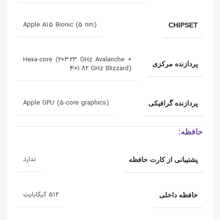
Apple A15 Bionic (5 nm)
CHIPSET
Hexa-core (2×3.23 GHz Avalanche +
پردازنده‌ مرکزی
4×1.82 GHz Blizzard)
Apple GPU (5-core graphics)
پردازنده‌ گرافیکی
حافظه:
ندارد
پشتیبانی از کارت حافظه
512 گیگابایت
حافظه داخلی