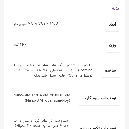
بدنه:
160.8 × 78.1 × 7.7 میلی‌متر
ابعاد
240 گرم
وزن
جلوی شیشه‌ای (شیشه ساخته شده توسط
Corning)، پشت شیشه‌ای (شیشه ساخته شده
ساخت
توسط Corning)، قاب استیل ضد زنگ
Nano-SIM and eSIM or Dual SIM
توضیحات سیم کارت
(Nano-SIM, dual stand-by)
مقاومت در برابر گرد و غبار و آب
(تا 6 متر آب به مدت 30 دقیقه)،
توضیحات تکمیلی بدنه