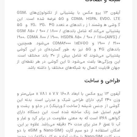
آیفون 13 پرو مکس با پشتیبانی از تکنولوژی‌های GSM،
CDMA، HSPA، EVDO، LTE و 5G عرضه شده است. این
گوشی هوشمند از باندهای متعدد 2G، 3G، 4G و 5G
پشتیبانی می‌کند که شامل باندهای GSM 850 / 900 / 1800 /
1900، CDMA 800 / 1900، HSDPA 850 / 900 / 1700(AWS) /
1900 / 2100 و CDMA2000 1xEV-DO می‌شود. همچنین،
باندهای 4G و 5G نیز به طور گسترده‌ای در این گوشی
پشتیبانی می‌شوند که شامل بیش از 30 باند مختلف است.
این ویژگی‌ها باعث می‌شود تا این گوشی در هر نقطه‌ای از
جهان قابلیت اتصال به شبکه‌های مختلف را داشته باشد.
طراحی و ساخت
آیفون 13 پرو مکس با ابعاد 160.8 x 78.1 x 7.7 میلی‌متر و
وزن 240 گرم، دارای طراحی شیک و مدرنی است. بدنه این
گوشی از جنس شیشه (ساخت کورنینگ) در جلو و پشت و
فریم استیل ضد زنگ ساخته شده است. این دستگاه دارای
گواهی IP68 است که به معنی مقاومت در برابر گرد و غبار و
آب تا عمق 6 متر برای مدت 30 دقیقه می‌باشد. علاوه بر این،
امکان استفاده از دو سیم کارت (Nano-SIM و eSIM یا دو
سیم کارت Nano-SIM با حالت آماده به کار دوگانه) نیز وجود