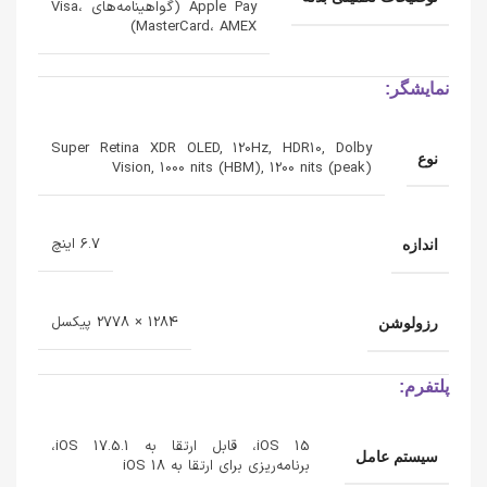
Apple Pay (گواهینامه‌های Visa،
MasterCard، AMEX)
نمایشگر:
Super Retina XDR OLED, 120Hz, HDR10, Dolby
نوع
Vision, 1000 nits (HBM), 1200 nits (peak)
6.7 اینچ
اندازه
1284 × 2778 پیکسل
رزولوشن
پلتفرم:
iOS 15، قابل ارتقا به iOS 17.5.1،
سیستم عامل
برنامه‌ریزی برای ارتقا به iOS 18