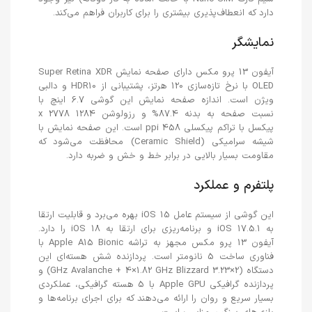
دارد که انعطاف‌پذیری بیشتری را برای کاربران فراهم می‌کند.
نمایشگر
آیفون 13 پرو مکس دارای صفحه نمایش Super Retina XDR
OLED با نرخ تازه‌سازی 120 هرتز، پشتیبانی از HDR10 و دالبی
ویژن است. اندازه صفحه نمایش این گوشی 6.7 اینچ با
نسبت صفحه به بدنه 87.4% و رزولوشن 1284 x 2778
پیکسل با تراکم پیکسلی 458 ppi است. این صفحه نمایش با
شیشه سرامیکی (Ceramic Shield) محافظت می‌شود که
مقاومت بسیار بالایی در برابر خط و خش و ضربه دارد.
پلتفرم و عملکرد
این گوشی از سیستم عامل iOS 15 بهره می‌برد و قابلیت ارتقا
به iOS 17.5.1 و برنامه‌ریزی برای ارتقا به iOS 18 را دارد.
آیفون 13 پرو مکس مجهز به تراشه Apple A15 Bionic با
فناوری ساخت 5 نانومتر است. پردازنده شش هسته‌ای این
دستگاه (2×3.23 GHz Avalanche + 4×1.82 GHz Blizzard) و
پردازنده گرافیکی Apple GPU با 5 هسته گرافیکی، عملکردی
بسیار سریع و روان را ارائه می‌دهند که برای اجرای برنامه‌ها و