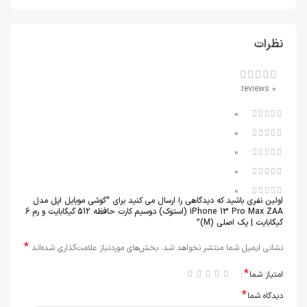
نظرات
0 reviews
0
0
0
0
0
اولین نفری باشید که دیدگاهی را ارسال می کنید برای “گوشی موبایل اپل مدل
iPhone 13 Pro Max ZAA (استوک) دوسیم کارت حافظه 512 گیگابایت و رم 6
گیگابایت | پک اصلی (M)”
*
نشانی ایمیل شما منتشر نخواهد شد.
بخش‌های موردنیاز علامت‌گذاری شده‌اند
*
امتیاز شما
*
دیدگاه شما