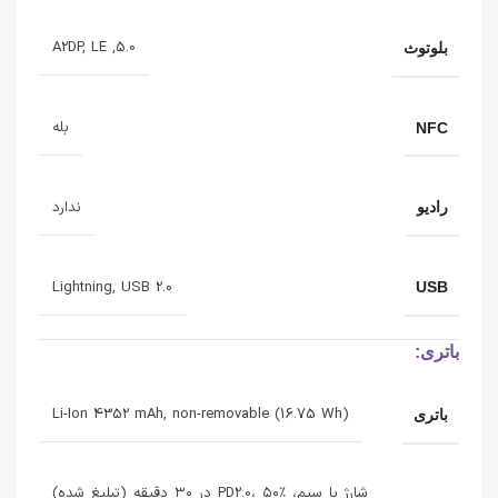
5.0, A2DP, LE
بلوتوث
بله
NFC
ندارد
رادیو
Lightning, USB 2.0
USB
باتری:
Li-Ion 4352 mAh, non-removable (16.75 Wh)
باتری
شارژ با سیم، PD2.0، ۵۰٪ در ۳۰ دقیقه (تبلیغ شده)