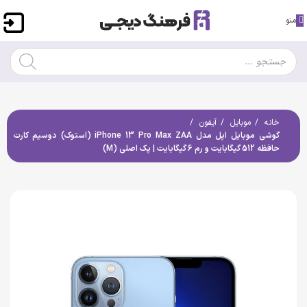
منو
خانه
موبایل
آیفون
گوشی موبایل اپل مدل iPhone 13 Pro Max ZAA (استوک) دوسیم کارت
حافظه 512 گیگابایت و رم 6 گیگابایت | پک اصلی (M)