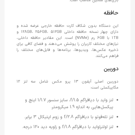
بازی‌های سنگین مناسب است.
حافظه
این دستگاه بدون شکاف کارت حافظه خارجی عرضه شده و
دارای چهار نسخه حافظه داخلی 128GB، 256GB، 512GB و
1TB با 6GB رم (NVMe) است. این مقادیر حافظه داخلی،
نیازهای مختلف کاربران را پوشش می‌دهند و فضای کافی برای
ذخیره عکس‌ها، ویدیوها، برنامه‌ها و فایل‌های مختلف را
فراهم می‌کنند.
دوربین
دوربین اصلی آیفون 13 پرو مکس شامل سه لنز 12
مگاپیکسلی است:
لنز واید با دیافراگم f/1.5، سایز سنسور 1/1.7 اینچ و
پیکسل‌هایی به اندازه 1.9 میکرومتر.
لنز تله‌فوتو با دیافراگم f/2.8 و زوم اپتیکال 3 برابر.
لنز اولتراواید با دیافراگم f/1.8 و زاویه دید 120 درجه.