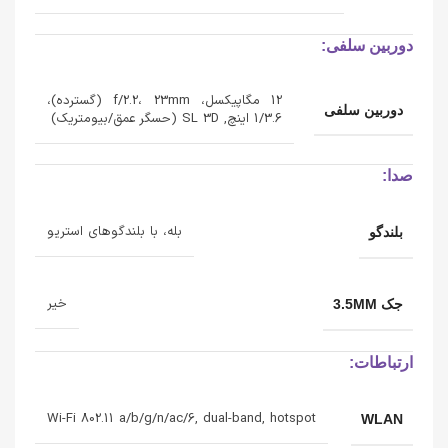
دوربین سلفی:
12 مگاپیکسل، f/2.2، 23mm (گسترده)،
دوربین سلفی
1/3.6 اینچ, SL 3D (حسگر عمق/بیومتریک)
صدا:
بله، با بلندگوهای استریو
بلندگو
خیر
جک 3.5MM
ارتباطات:
Wi-Fi 802.11 a/b/g/n/ac/6, dual-band, hotspot
WLAN