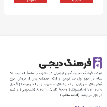
6 گیگابایت | پک اصلی (M)
رم 6 گیگابایت | پک اصلی (M)
ناموجود
ناموجود
شرکت فرهنگ تجارت آذین ایرانیان در مشهد، با سابقهٔ فعالیت ۲۵
ساله در حوزهٔ واردات، توزیع و ارائهٔ خدمات پس از فروش انواع
گوشی‌های موبایل با برندهای محبوب و با کیفیت از قبیل
Samsung (سامسونگ) Apple (اپل)، Xiaomi (شیائومی)‌ و غیره
در بازار می‌باشد. (
ادامه مطلب
)
دسترسی سریع