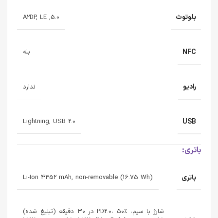
بلوتوث
5.0, A2DP, LE
NFC
بله
رادیو
ندارد
USB
Lightning, USB 2.0
باتری:
باتری
Li-Ion 4352 mAh, non-removable (16.75 Wh)
شارژ با سیم، PD2.0، ۵۰٪ در ۳۰ دقیقه (تبلیغ شده)