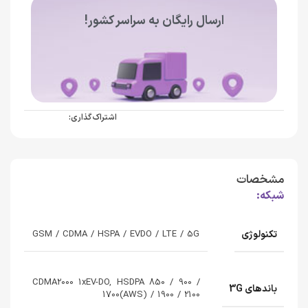
ارسال رایگان به سراسر کشور!
اشتراک گذاری:
مشخصات
شبکه:
تکنولوژی
GSM / CDMA / HSPA / EVDO / LTE / 5G
CDMA2000 1xEV-DO, HSDPA 850 / 900 /
باندهای 3G
1700(AWS) / 1900 / 2100