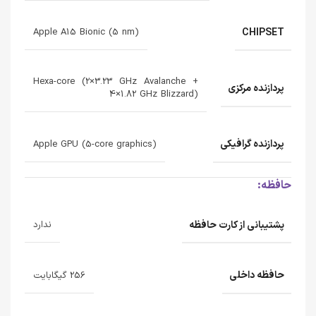
CHIPSET
Apple A15 Bionic (5 nm)
Hexa-core (2×3.23 GHz Avalanche +
پردازنده‌ مرکزی
4×1.82 GHz Blizzard)
پردازنده‌ گرافیکی
Apple GPU (5-core graphics)
حافظه:
پشتیبانی از کارت حافظه
ندارد
حافظه داخلی
256 گیگابایت