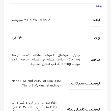
بدنه:
ابعاد
160.8 × 78.1 × 7.7 میلی‌متر
وزن
240 گرم
جلوی شیشه‌ای (شیشه ساخته شده توسط
ساخت
Corning)، پشت شیشه‌ای (شیشه ساخته شده
توسط Corning)، قاب استیل ضد زنگ
Nano-SIM and eSIM or Dual SIM
توضیحات سیم کارت
(Nano-SIM, dual stand-by)
مقاومت در برابر گرد و غبار و آب
(تا 6 متر آب به مدت 30 دقیقه)،
توضیحات تکمیلی بدنه