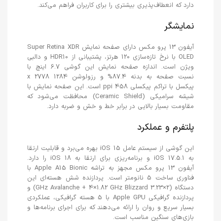
دارد که انعطاف‌پذیری بیشتری را برای کاربران فراهم می‌کند.
نمایشگر
آیفون 13 پرو مکس دارای صفحه نمایش Super Retina XDR
OLED با نرخ تازه‌سازی 120 هرتز، پشتیبانی از HDR10 و دالبی
ویژن است. اندازه صفحه نمایش این گوشی 6.7 اینچ با
نسبت صفحه به بدنه 87.4% و رزولوشن 1284 x 2778
پیکسل با تراکم پیکسلی 458 ppi است. این صفحه نمایش با
شیشه سرامیکی (Ceramic Shield) محافظت می‌شود که
مقاومت بسیار بالایی در برابر خط و خش و ضربه دارد.
پلتفرم و عملکرد
این گوشی از سیستم عامل iOS 15 بهره می‌برد و قابلیت ارتقا
به iOS 17.5.1 و برنامه‌ریزی برای ارتقا به iOS 18 را دارد.
آیفون 13 پرو مکس مجهز به تراشه Apple A15 Bionic با
فناوری ساخت 5 نانومتر است. پردازنده شش هسته‌ای این
دستگاه (2×3.23 GHz Avalanche + 4×1.82 GHz Blizzard) و
پردازنده گرافیکی Apple GPU با 5 هسته گرافیکی، عملکردی
بسیار سریع و روان را ارائه می‌دهند که برای اجرای برنامه‌ها و
بازی‌های سنگین مناسب است.