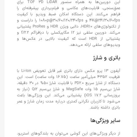
این دوربین‌ها به همراه سنسور TOF 3D LiDAR برای
عمق‌سنجی، قابلیت‌های عکاسی و فیلم‌برداری پیشرفته‌ای را
فراهم می‌کنند. این دستگاه امکان ضبط ویدیو با کیفیت
4K@24/30/60fps و 1080p@30/60/120/240fps را داراست و
از تکنولوژی‌های HDR10، دالبی ویژن HDR و ProRes پشتیبانی
می‌کند. دوربین سلفی نیز 12 مگاپیکسلی با دیافراگم f/2.2 و
پشتیبانی از HDR است که کیفیت بالایی در عکس‌ها و
ویدیوهای سلفی ارائه می‌دهد.
باتری و شارژ
آیفون 13 پرو مکس دارای باتری غیر قابل تعویض Li-Ion با
ظرفیت 4352 میلی‌آمپر ساعت (16.75 وات ساعت) است. این
دستگاه از شارژ سریع PD2.0 با قابلیت شارژ 50% در 30 دقیقه،
شارژ بی‌سیم 15 وات MagSafe و شارژ بی‌سیم Qi2 (نیاز به
بروزرسانی iOS 17.2) پشتیبانی می‌کند. این ویژگی‌ها باعث
می‌شود تا کاربران نگرانی کمتری درباره مدت زمان شارژ و عمر
باتری داشته باشند.
سایر ویژگی‌ها
از دیگر ویژگی‌های این گوشی می‌توان به بلندگوهای استریو،