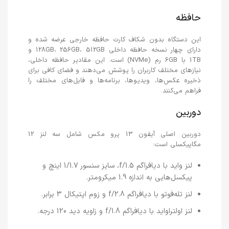
حافظه
این دستگاه بدون شکاف کارت حافظه خارجی عرضه شده و
دارای چهار نسخه حافظه داخلی 128GB، 256GB، 512GB و
1TB با 6GB رم (NVMe) است. این مقادیر حافظه داخلی،
نیازهای مختلف کاربران را پوشش می‌دهند و فضای کافی برای
ذخیره عکس‌ها، ویدیوها، برنامه‌ها و فایل‌های مختلف را
فراهم می‌کنند.
دوربین
دوربین اصلی آیفون 13 پرو مکس شامل سه لنز 12
مگاپیکسلی است:
لنز واید با دیافراگم f/1.5، سایز سنسور 1/1.7 اینچ و
پیکسل‌هایی به اندازه 1.9 میکرومتر.
لنز تله‌فوتو با دیافراگم f/2.8 و زوم اپتیکال 3 برابر.
لنز اولتراواید با دیافراگم f/1.8 و زاویه دید 120 درجه.