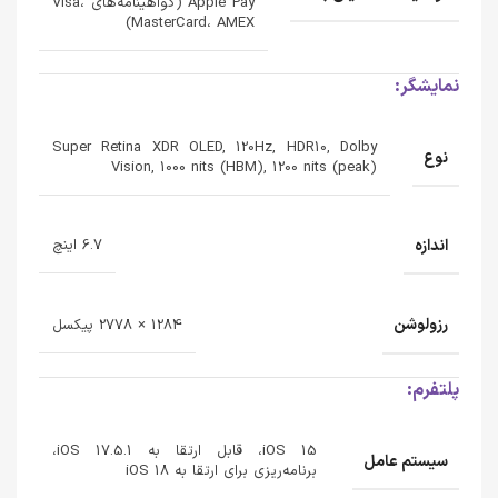
Apple Pay (گواهینامه‌های Visa،
MasterCard، AMEX)
نمایشگر:
Super Retina XDR OLED, 120Hz, HDR10, Dolby
نوع
Vision, 1000 nits (HBM), 1200 nits (peak)
اندازه
6.7 اینچ
رزولوشن
1284 × 2778 پیکسل
پلتفرم:
iOS 15، قابل ارتقا به iOS 17.5.1،
سیستم عامل
برنامه‌ریزی برای ارتقا به iOS 18