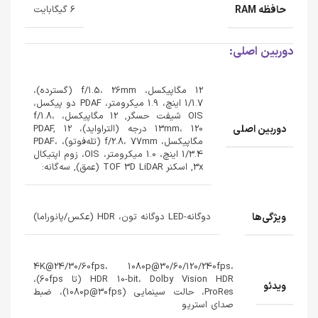
حافظه RAM
6 گیگابایت
دوربین اصلی:
12 مگاپیکسل، f/1.5، 26mm (گسترده)،
1/1.7 اینچ، 1.9 میکرومتر، PDAF دو پیکسل،
OIS شیفت حسگر, 12 مگاپیکسل، f/1.8،
دوربین اصلی
13mm، 120 درجه (التراواید)، PDAF, 12
مگاپیکسل، f/2.8، 77mm (تله‌فوتو)، PDAF،
1/3.4 اینچ، 1.0 میکرومتر، OIS، زوم اپتیکال
3x, اسکنر TOF 3D LiDAR (عمق), سه‌گانه:
ویژگی‌ها
دوگانه-LED دوگانه تون، HDR (عکس/پانوراما)
4K@24/30/60fps، 1080p@30/60/120/240fps،
HDR 10-bit، Dolby Vision HDR (تا 60fps)،
ویدئو
ProRes، حالت سینمایی (1080p@30fps)، ضبط
صدای استریو