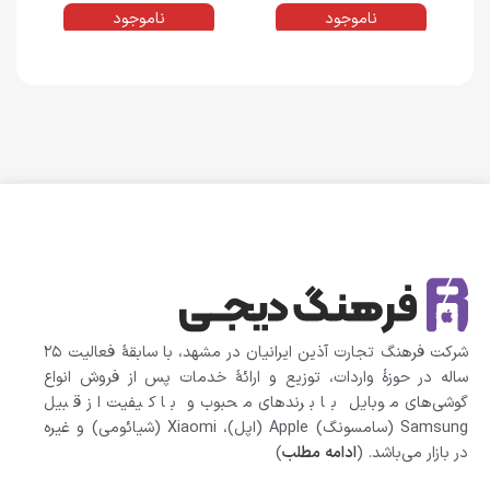
6 گیگابایت | پک اصلی (M)
گیگابایت و رم 4 گیگابایت | پک
4 گیگابایت | پک اصلی (M)
ناموجود
ناموجود
اصلی (M)
شرکت فرهنگ تجارت آذین ایرانیان در مشهد، با سابقهٔ فعالیت ۲۵
ساله در حوزهٔ واردات، توزیع و ارائهٔ خدمات پس از فروش انواع
گوشی‌های موبایل با برندهای محبوب و با کیفیت از قبیل
Samsung (سامسونگ) Apple (اپل)، Xiaomi (شیائومی)‌ و غیره
در بازار می‌باشد. (
ادامه مطلب
)