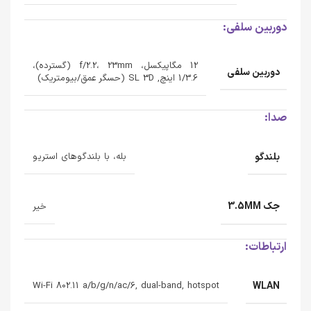
دوربین سلفی:
12 مگاپیکسل، f/2.2، 23mm (گسترده)،
دوربین سلفی
1/3.6 اینچ, SL 3D (حسگر عمق/بیومتریک)
صدا:
بلندگو
بله، با بلندگوهای استریو
جک 3.5MM
خیر
ارتباطات:
WLAN
Wi-Fi 802.11 a/b/g/n/ac/6, dual-band, hotspot