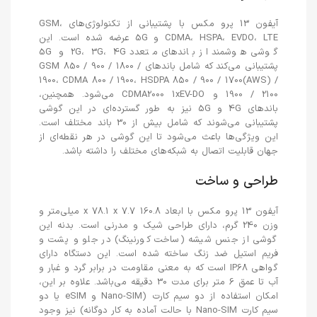
آیفون 13 پرو مکس با پشتیبانی از تکنولوژی‌های GSM،
CDMA، HSPA، EVDO، LTE و 5G عرضه شده است. این
گوشی هوشمند از باندهای متعدد 2G، 3G، 4G و 5G
پشتیبانی می‌کند که شامل باندهای GSM 850 / 900 / 1800 /
1900، CDMA 800 / 1900، HSDPA 850 / 900 / 1700(AWS) /
1900 / 2100 و CDMA2000 1xEV-DO می‌شود. همچنین،
باندهای 4G و 5G نیز به طور گسترده‌ای در این گوشی
پشتیبانی می‌شوند که شامل بیش از 30 باند مختلف است.
این ویژگی‌ها باعث می‌شود تا این گوشی در هر نقطه‌ای از
جهان قابلیت اتصال به شبکه‌های مختلف را داشته باشد.
طراحی و ساخت
آیفون 13 پرو مکس با ابعاد 160.8 x 78.1 x 7.7 میلی‌متر و
وزن 240 گرم، دارای طراحی شیک و مدرنی است. بدنه این
گوشی از جنس شیشه (ساخت کورنینگ) در جلو و پشت و
فریم استیل ضد زنگ ساخته شده است. این دستگاه دارای
گواهی IP68 است که به معنی مقاومت در برابر گرد و غبار و
آب تا عمق 6 متر برای مدت 30 دقیقه می‌باشد. علاوه بر این،
امکان استفاده از دو سیم کارت (Nano-SIM و eSIM یا دو
سیم کارت Nano-SIM با حالت آماده به کار دوگانه) نیز وجود