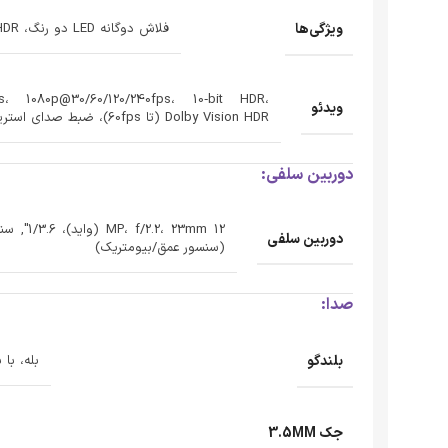
ویژگی‌ها
فلاش دوگانه LED دو رنگ، HDR (عکس/پانوراما)
s، 1080p@30/60/120/240fps، 10‑bit HDR،
ویدئو
Dolby Vision HDR (تا 60fps)، ضبط صدای استریو
دوربین سلفی:
دوربین سلفی
(سنسور عمق/بیومتریک)
صدا:
بلندگو
بله، با
جک 3.5MM