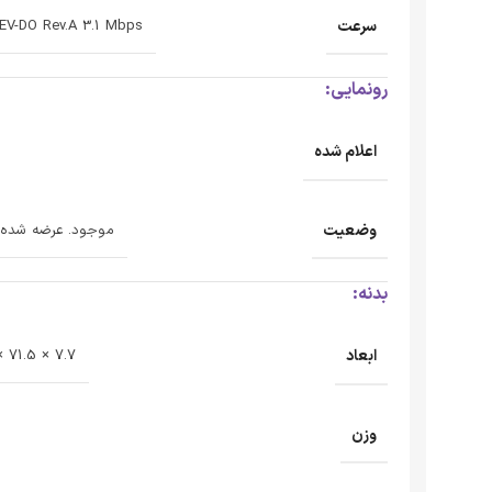
سرعت
 EV-DO Rev.A 3.1 Mbps
رونمایی:
اعلام شده
وضعیت
موجود. عرضه شده در 2020، 23 
بدنه:
ابعاد
7.7 × 71.5 × 146.7 میلی متر
وزن