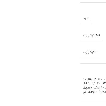
ندارد
512 گیگابایت
6 گیگابایت
12 MP، f/2.0، 52mm (تله‌فوتو)، 1/3.4"، 1.0µm، PDAF،
OIS، 2x زوم اپتیکال, 12 MP، f/2.4، 13mm، 120˚
(فوق‌عریض)، 1/3.4"، 1.0µm, TOF 3D LiDAR اسکنر (عمق),
سه گانه: 12 MP، f/1.6، 26mm (واید)، 1/2.55"، 1.4µm، دو