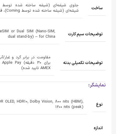
ساخت
شیشه‌ای (شیشه ساخته شده توسط Corning)، قاب فولاد ضد زنگ
eSIM or Dual SIM (Nano-SIM,
توضیحات سیم کارت
dual stand-by) – for China
توضیحات تکمیلی بدنه
برا
AMEX تایید شده)
نمایشگر:
R OLED, HDR10, Dolby Vision, 800 nits (HBM),
نوع
1200 nits (peak)
اندازه