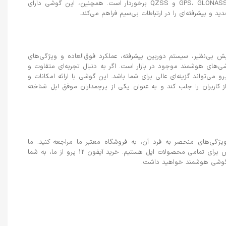
a/b/g/n/ac/6)، NFC و موقعیت‌یابی GPS، GLONASS، GALILEO و QZSS برخوردار است. همچنین، این گوشی دارای
 و پیشرفته‌ای را در ارتباطات بی‌سیم فراهم می‌کند.
 بی‌نظیر، سیستم دوربین پیشرفته، عملکرد فوق‌العاده و ویژگی‌های
ی‌های هوشمند موجود در بازار است. اگر به دنبال تجربه‌ای متفاوت و
رفته از یک گوشی هوشمند هستید، آیفون 12 پرو می‌تواند گزینه‌ای عالی برای شما باشد. این گوشی با ارائه امکانات و
 کاربران را جلب کند و به عنوان یکی از پرچمداران موفق اپل شناخته
دی از تمامی ویژگی‌های منحصر به فرد آن، به فروشگاه معتبر ما مراجعه کنید. ما
ارائه‌دهنده بهترین قیمت‌ها و خدمات پس از فروش برای تمامی محصولات اپل هستیم. خرید آیفون 12 پرو از ما، به شما
ک گوشی هوشمند خواهید داشت.