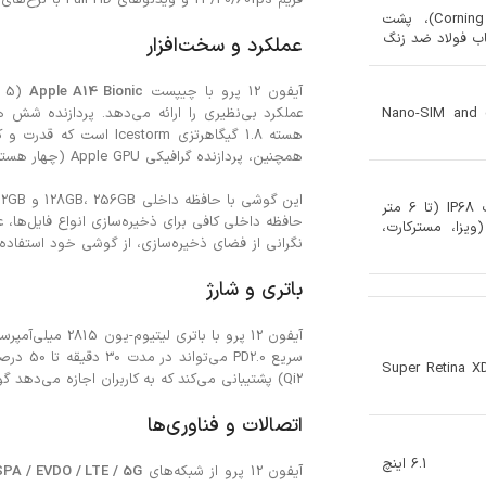
فریم 24/30/60fps و ویدئوهای Full HD با نرخ‌های فریم 30/60/120fps را دارد.
جلوی شیشه‌ای (شیشه ساخته شده توسط Corning)، پشت
عملکرد و سخت‌افزار
آیفون 12 پرو با چیپست
Apple A14 Bionic
(
Nano-SIM and 
هسته 1.8 گیگاهرتزی storm
همچنین، پردازنده گرافیکی Apple GPU (چهار هسته‌ای) تجربه‌ای بی‌نظیر در بازی‌ها و برنامه‌های گرافیکی ارائه می‌دهد.
مقاومت در برابر گرد و غبار/آب IP68 (تا 6 متر
حافظه داخلی کافی برای ذخیره‌سازی انواع فایل‌ها، ع
ی 30 دقیقه) Apple Pay (ویزا، مسترکارت،
نگرانی از فضای ذخیره‌سازی، از گوشی خود استفاده ک
باتری و شارژ
آیفون 12 پرو با 
Super Retina XD
Qi2) پشتیبانی می‌کند که به کاربران اجازه می‌دهد گوشی خود را به راحتی و به سرعت شارژ کنند.
اتصالات و فناوری‌ها
6.1 اینچ
آیفون 12 پرو از شبکه‌های
PA / EVDO / LTE / 5G