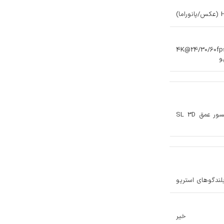
4K@24/30/60fp
12 MP، f/2.2، 23mm (واید)، 1/3.6", سنسور عمق SL 3D
 بلندگوهای استریو
خیر