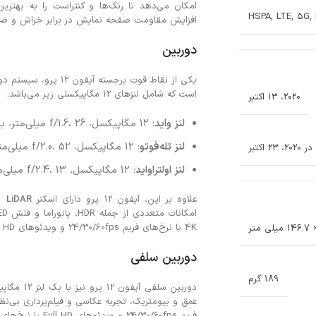
امکان می‌دهد تا رنگ‌ها و کنتراست را به به
HSPA, LTE, 5G,
افزایش مقاومت صفحه نمایش در برابر خراش و ضر
دوربین
یکی از نقاط قوت برجس
است که شامل لنزهای 12 مگاپیکسلی زیر می‌باشد:
2020، 13 اکتبر
لنز واید
: 12 مگاپیکسل، f/1.6، 26 میلی‌متر، با فناوری Dual Pixel PDAF و OIS
لنز تله‌فوتو
: 12 مگاپیکسل، f/2.0، 52 میلی‌متر، با زوم اپتیکال 2x، PDAF و OIS
اکتبر
لنز اولتراواید
: 12 مگاپیکسل، f/2.4، 13 میلی‌متر، با زاویه دید 120 درجه
علاوه بر این، آیفون 12 پرو دارای اسکنر
LiDAR
بر
4K با نرخ‌های فریم 24/30/60fps و ویدئوهای Full HD با نرخ‌های فریم 30/60/120/240fps است.
دوربین سلفی
189 گرم