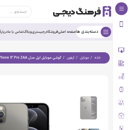
دسته‌بندی ها
صفحه اصلی
فروشگاه
رجیستری
وبلاگ
تماس با ما
درباره‌ٔ
خانه
موبایل
آیفون
گوشی موبایل اپل مدل iPhone 12 Pro ZAA (استوک) دوسیم کارت حافظه 512 گیگابایت و رم 6 گیگابایت | پک اصلی (M)