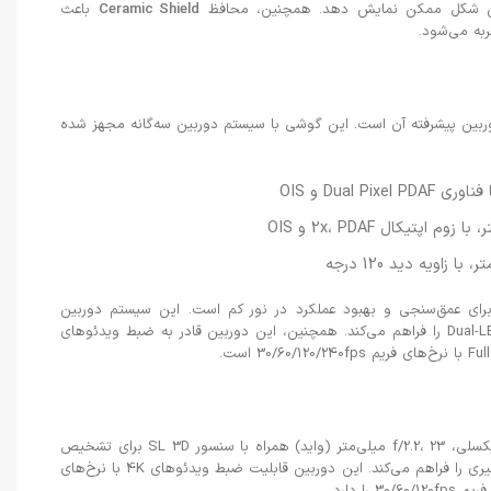
ترین شکل ممکن نمایش دهد. همچنین، محافظ
Ceramic Shield
باعث
به می‌شود.
ته آیفون 12 پرو، سیستم دوربین پیشرفته آن است. این گوشی با سیستم دوربین سه‌گانه مجهز شده
ای عمق‌سنجی و بهبود عملکرد در نور کم است. این سیستم دوربین
امکانات متعددی از جمله HDR، پانوراما و فلش Dual-LED را فراهم می‌کند. همچنین، این دوربین قادر به ضبط ویدئوهای
دوربین سلفی آیفون 12 پرو نیز با یک لنز 12 مگاپیکسلی، f/2.2، 23 میلی‌متر (واید) همراه با سنسور SL 3D برای تشخیص
عمق و بیومتریک، تجربه عکاسی و فیلم‌برداری بی‌نظیری را فراهم می‌کند. این دوربین قابلیت ضبط ویدئوهای 4K با نرخ‌های