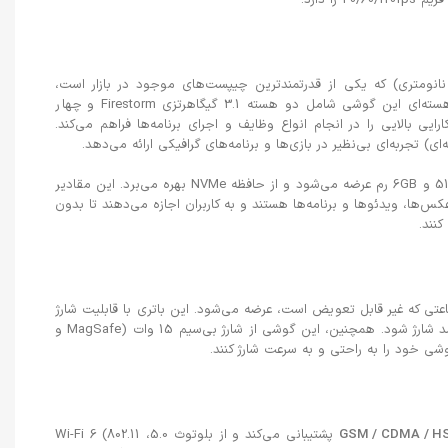
5 نانومتری) که یکی از قدرتمندترین چیپست‌های موجود در بازار است،
عملکرد بی‌نظیری را ارائه می‌دهد. پردازنده شش هسته‌ای این گوشی شامل دو هسته 3.1 گیگاهرتزی Firestorm و چهار
Ice است که قدرت و کارایی بالایی را در انجام انواع وظایف و اجرای برنامه‌ها فراهم می‌کند.
این گوشی با حافظه داخلی 128GB، 256GB و 512GB و 6GB رم عرضه می‌شود و از حافظه NVMe بهره می‌برد. این مقادیر
کس‌ها، ویدئوها و برنامه‌ها هستند و به کاربران اجازه می‌دهند تا بدون
نند.
باتری لیتیوم-یون 2815 میلی‌آمپرساعتی که غیر قابل تعویض است، عرضه می‌شود. این باتری با قابلیت شارژ
سریع PD2.0 می‌تواند در مدت 30 دقیقه تا 50 درصد شارژ شود. همچنین، این گوشی از شارژ بی‌سیم 15 وات (MagSafe و
GSM / CDMA / HS
پشتیبانی می‌کند و از بلوتوث 5.0، Wi-Fi 6 (802.11