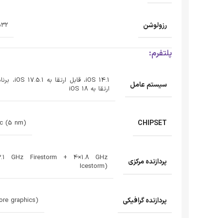
رزولوشن
2532 × 170
پلتفرم:
iOS 14.1، قابل
سیستم عامل
ارتقا به iOS 18
CHIPSET
ic (5 nm)
×3.1 GHz Firestorm + 4×1.8 GHz
پردازنده‌ مرکزی
Icestorm)
پردازنده‌ گرافیکی
ore graphics)