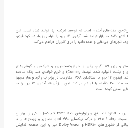
س‌ترین مدل‌های آیفون است که توسط شرکت اپل تولید شده است. این
گوشی در تاریخ 13 اکتبر 2020 معرفی و در تاریخ 23 اکتبر 2020 به بازار عرضه شد. آیفون 12 پرو با طراحی زیبا، عملکرد قوی،
تجربه‌ای بی‌نظیر و همه‌جانبه را برای کاربران فراهم می‌کند.
آیفون 12 پرو با ابعاد 146.7 x 71.5 x 7.4 میلی‌متر و وزن 189 گرم، یکی از خوش‌دست‌ترین و شیک‌ترین گوشی‌های
موجود در بازار است. بدنه این گوشی از شیشه جلو و پشت (تولید شده توسط Corning) و فریم فولادی ضد زنگ ساخته
با استاندارد
IP68 مقاومت در برابر آب و گرد و غبار
مجهز
شده است که امکان غوطه‌وری در عمق 6 متر آب به مدت 30 دقیقه را فراهم می‌کند. این ویژگی‌ها، آیفون 12 پرو را به
یطی تبدیل کرده است.
آیفون 12 پرو با اندازه 6.1 اینچ و رزولوشن 1170 x 2532 پیکسل، یکی از بهترین
نمایشگرهای موجود در بازار است. این نمایشگر با نسبت ابعاد 19.5:9 و تراکم پیکسلی 460 ppi، تصاویر و ویدئوها را با
نی از فناوری‌های
HDR10 و Dolby Vision
نیز به این صفحه نمایش