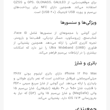
برای موقعیت‌یابی، از GPS، GLONASS، GALILEO و QZSS
استفاده می‌کند. همچنین دارای NFC برای پرداخت‌های
بی‌سیم و پورت USB لایتنینگ (USB 2.0) است.
ویژگی‌ها و سنسورها
این گوشی با مجموعه‌ای از سنسورها شامل Face ID،
شتاب‌سنج، ژیروسکوپ، حسگر نزدیکی، قطب‌نما و بارومتر،
تجربه کاربری کاملی را ارائه می‌دهد. همچنین پشتیبانی از
فناوری Ultra Wideband (UWB) را نیز دارد که امکانات
بیشتری را در ارتباطات بی‌سیم فراهم می‌کند.
باتری و شارژ
iPhone 12 Pro Max دارای باتری لیتیوم یونی 3687
میلی‌آمپرساعتی غیرقابل جداشدن است که عمر باتری طولانی و
پایداری را ارائه می‌دهد. این گوشی از شارژ سریع سیمی PD2.0
با قابلیت شارژ 50% در 30 دقیقه (تبلیغاتی)، شارژ بی‌سیم 15
واتی (MagSafe) و شارژ بی‌سیم 15 واتی (Qi2) که نیاز به
به‌روزرسانی iOS 17.4 دارد، پشتیبانی می‌کند.
جمع‌بندی