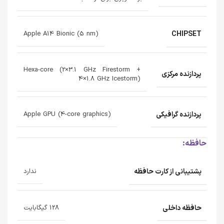
CHIPSET
Apple A14 Bionic (5 nm)
Hexa-core (2×3.1 GHz Firestorm +
پردازنده‌ مرکزی
4×1.8 GHz Icestorm)
پردازنده‌ گرافیکی
Apple GPU (4-core graphics)
حافظه:
پشتیبانی از کارت حافظه
ندارد
حافظه داخلی
128 گیگابایت