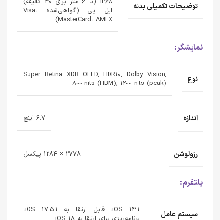
IP68 (تا 6 متر برای 30 دقیقه)
توضیحات تکمیلی بدنه
اپل پی (گواهی‌شده Visa،
MasterCard، AMEX)
نمایشگر:
Super Retina XDR OLED, HDR10, Dolby Vision,
نوع
800 nits (HBM), 1200 nits (peak)
اندازه
6.7 اینچ
رزولوشن
2778 × 1284 پیکسل
پلتفرم:
iOS 14.1، قابل ارتقا به iOS 17.5.1،
سیستم عامل
برنامه‌ریزی برای ارتقا به iOS 18