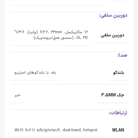
دوربین سلفی:
12 مگاپیکسل، f/2.2، 23mm (واید)، 1/3.6"
دوربین سلفی
SL 3D، (سنسور عمق/بیومتریک)
صدا:
بلندگو
بله، با بلندگوهای استریو
جک 3.5MM
خیر
ارتباطات:
WLAN
Wi-Fi 802.11 a/b/g/n/ac/6, dual-band, hotspot