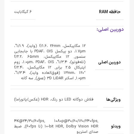
حافظه RAM
6 گیگابایت
دوربین اصلی:
12 مگاپیکسل، f/1.6، 26mm (واید)، 1/1.9"،
1.7µm، دو پیکسل PDAF، OIS با جابجایی
سنسور, 12 مگاپیکسل، f/2.2، 65mm
دوربین اصلی
(تله‌فوتو)، 1/3.4"، 1.0µm، PDAF، OIS، زوم
اپتیکال 2.5 برابر, 12 مگاپیکسل، f/2.4،
13mm، 120° (فوق‌العاده واید)، 1/3.4"،
1.0µm, اسکنر 3D LiDAR (عمق), سه گانه
ویژگی‌ها
فلاش دوگانه LED دو رنگ، HDR (عکس/پانوراما)
4K@24/30/60fps, 1080p@30/60/120/240fps,
ویدئو
10‑bit HDR, Dolby Vision HDR (تا 60fps), ضبط
صدای استریو