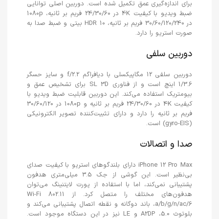
برای اندازه‌گیری عمق تکمیل شده است. دوربین اصلی توانایی
ضبط ویدیو با کیفیت 4K در 24/30/60 فریم بر ثانیه، 1080p
در 30/60/120/240 فریم بر ثانیه، HDR 10 بیتی و ضبط صدا به
صورت استریو را دارد.
دوربین سلفی
دوربین سلفی 12 مگاپیکسلی با دیافراگم f/2.2 و سایز حسگر
1/3.6 اینچ است و از فناوری SL 3D برای تشخیص عمق و
بیومتریک استفاده می‌کند. این دوربین قابلیت ضبط ویدیو با
کیفیت 4K در 24/30/60 فریم بر ثانیه و 1080p در 30/60/120
فریم بر ثانیه را دارد و دارای تثبیت‌کننده تصویر الکترونیکی
(gyro-EIS) است.
صدا و اتصالات
iPhone 12 Pro Max دارای بلندگوهای استریو با کیفیت صدای
بی‌نظیر است. این گوشی از جک 3.5 میلی‌متری هدفون
پشتیبانی نمی‌کند، اما با استفاده از پورت لایتنینگ می‌توان
هدفون‌های مختلف را متصل کرد. از Wi-Fi 802.11
a/b/g/n/ac/6، باند دوگانه و نقطه اتصال پشتیبانی می‌کند و
بلوتوث 5.0، A2DP و LE نیز در این دستگاه موجود است.