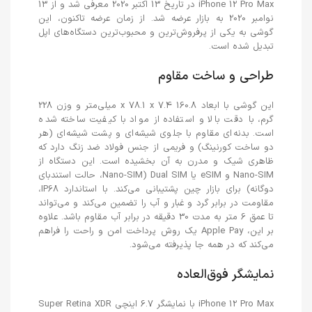
iPhone 12 Pro Max در تاریخ 13 اکتبر 2020 معرفی شد و از 13
نوامبر 2020 به بازار عرضه شد. از زمان عرضه تاکنون، این
گوشی به یکی از پرفروش‌ترین و محبوب‌ترین دستگاه‌های اپل
تبدیل شده است.
طراحی و ساخت مقاوم
این گوشی با ابعاد 160.8 x 78.1 x 7.4 میلی‌متر و وزن 228
گرم، با دقت بالا و استفاده از مواد با کیفیت ساخته شده
است. بدنه‌ای مقاوم با جلوی شیشه‌ای و پشت شیشه‌ای (هر
دو ساخت کورنینگ) و فریمی از جنس فولاد ضد زنگ دارد که
ظاهری شیک و مدرن به آن بخشیده است. این دستگاه از
Nano-SIM و eSIM یا Dual SIM (Nano-SIM، حالت استندبای
دوگانه) برای بازار چین پشتیبانی می‌کند. با استاندارد IP68،
مقاومت در برابر گرد و غبار و آب را تضمین می‌کند و می‌تواند
تا عمق 6 متر به مدت 30 دقیقه در برابر آب مقاوم باشد. علاوه
بر این، Apple Pay یک روش پرداخت امن و راحت را فراهم
می‌کند که در همه جا پذیرفته می‌شود.
نمایشگر فوق‌العاده
iPhone 12 Pro Max با نمایشگر 6.7 اینچی Super Retina XDR