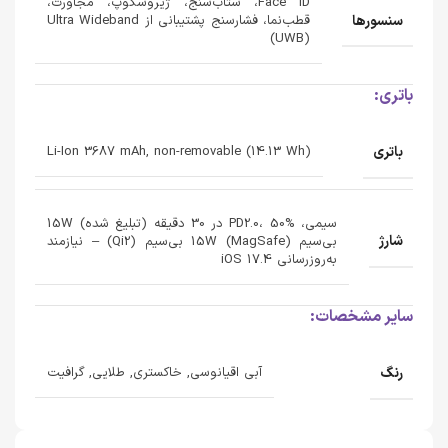
Face ID، شتاب‌سنج، ژیروسکوپ، مجاورت،
سنسورها
قطب‌نما، فشارسنج پشتیبانی از Ultra Wideband
(UWB)
باتری:
باتری
Li-Ion 3687 mAh, non-removable (14.13 Wh)
سیمی، PD2.0، 50% در 30 دقیقه (تبلیغ شده) 15W
شارژ
بی‌سیم (MagSafe) 15W بی‌سیم (Qi2) – نیازمند
به‌روزرسانی iOS 17.4
سایر مشخصات:
رنگ
آبی اقیانوسی, خاکستری, طلایی, گرافیت