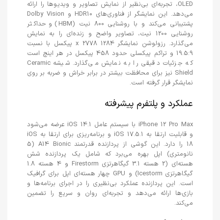
OLED، تجربه‌ای بی‌نظیر از نمایش تصاویر و ویدیوها را ارائه
می‌دهد. این نمایشگر از فناوری‌های HDR10 و Dolby Vision
پشتیبانی می‌کند و با روشنایی 800 نیت (HBM) و حداکثر
روشنایی 1200 نیت، تصاویر واضح و زنده‌ای را به نمایش
می‌گذارد. رزولوشن نمایشگر 1284 x 2778 پیکسل با نسبت
19.5:9 و تراکم پیکسلی حدود 458 پیکسل در هر اینچ است
که جزئیات دقیقی را به نمایش می‌گذارد. شیشه Ceramic
Shield نیز برای محافظت بیشتر در برابر خراش و ضربه بر روی
نمایشگر قرار گرفته است.
عملکرد و پلتفرم پیشرفته
iPhone 12 Pro Max با سیستم عامل iOS 14.1 عرضه می‌شود
و قابلیت ارتقا به iOS 17.5.1 و برنامه‌ریزی برای ارتقا به iOS
18 را دارد. این گوشی از پردازنده قدرتمند A14 Bionic (5
نانومتری) اپل بهره می‌برد که شامل یک پردازنده شش
هسته‌ای (2 هسته 3.1 گیگاهرتزی Firestorm و 4 هسته 1.8
گیگاهرتزی Icestorm) و GPU چهار هسته‌ای اپل برای گرافیک
است. این پردازنده عملکرد بی‌نظیری را در اجرای برنامه‌ها و
بازی‌ها ارائه می‌دهد و تجربه‌ای روان و سریع را تضمین
می‌کند.