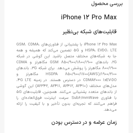
بررسی محصول
iPhone 12 Pro Max
قابلیت‌های شبکه بی‌نظیر
iPhone 12 Pro Max با پشتیبانی از فناوری‌های GSM، CDMA،
HSPA، EVDO، LTE و 5G تضمین می‌کند که همیشه و همه
جا به شبکه‌های مختلف متصل باشید. این گوشی در شبکه
2G، باندهای GSM 850/900/1800/1900 مگاهرتز و CDMA
800/1900 مگاهرتز را پوشش می‌دهد. برای شبکه 3G، باندهای
HSDPA 850/900/1700(AWS)/1900/2100 مگاهرتز و
CDMA2000 1xEV-DO در دسترس هستند. در زمینه 4G LTE،
مدل‌های مختلف (A2342, A2411, A2412, A2410) این گوشی
از باندهای متعدد پشتیبانی می‌کنند. همچنین، قابلیت‌های 5G
با فناوری Sub6/mmWave سرعت اینترنت فوق‌العاده‌ای را
فراهم می‌کنند که تجربه‌ای بدون تأخیر و با کیفیت را ارائه
می‌دهد.
زمان عرضه و در دسترس بودن