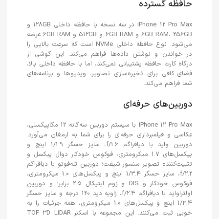
حافظه گسترده
iPhone 12 Pro Max در سه نسخه با حافظه داخلی 128GB و
6GB RAM، 256GB و 6GB RAM و 512GB و 6GB RAM عرضه
می‌شود. نوع حافظه داخلی NVMe است که سرعت بالایی را
در خواندن و نوشتن داده‌ها فراهم می‌کند. این گوشی از
درگاه کارت حافظه پشتیبانی نمی‌کند، اما با حافظه داخلی بالا،
فضای کافی برای ذخیره‌سازی تصاویر، ویدیوها و برنامه‌های
شما فراهم می‌کند.
دوربین‌های حرفه‌ای
iPhone 12 Pro Max با سیستم دوربین سه‌گانه 12 مگاپیکسلی،
عکاسی و فیلمبرداری حرفه‌ای را برای شما به ارمغان می‌آورد.
دوربین واید با دیافراگم f/1.6، سایز حسگر 1/1.9 اینچ و
پیکسل‌های 1.7 میکرومتری، فوکوس خودکار دوال پیکسل و
تثبیت‌کننده تصویر سنسور-شیفت؛ دوربین تله‌فوتو با دیافراگم
f/2.2، سایز حسگر 1/3.4 اینچ و پیکسل‌های 1.0 میکرومتری،
فوکوس خودکار و OIS و زوم اپتیکال 2.5 برابر؛ و دوربین
اولتراواید با دیافراگم f/2.4، زاویه دید 120 درجه و سایز حسگر
1/3.4 اینچ و پیکسل‌های 1.0 میکرومتری، همه جزئیات را به
خوبی ثبت می‌کنند. این مجموعه با اسکنر TOF 3D LiDAR