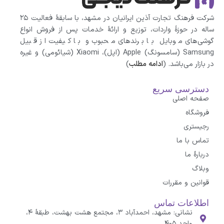
شرکت فرهنگ تجارت آذین ایرانیان در مشهد، با سابقهٔ فعالیت ۲۵
ساله در حوزهٔ واردات، توزیع و ارائهٔ خدمات پس از فروش انواع
گوشی‌های موبایل با برندهای محبوب و با کیفیت از قبیل
Samsung (سامسونگ) Apple (اپل)، Xiaomi (شیائومی)‌ و غیره
در بازار می‌باشد. (
ادامه مطلب
)
دسترسی سریع
صفحه اصلی
فروشگاه
رجیستری
تماس با ما
درباره‌ٔ ما
وبلاگ
قوانین و مقررات
اطلاعات تماس
نشانی: مشهد، احمدآباد ۳، مجتمع هشت بهشت، طبقهٔ ۴،
واحد ۴۰۵.