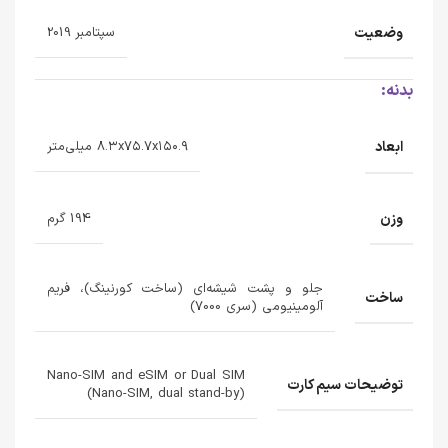
وضعیت
سپتامبر 2019
بدنه:
ابعاد
۸.۳x۷۵.۷x۱۵۰.۹ میلی‌متر
وزن
194 گرم
جلو و پشت شیشه‌ای (ساخت کورنینگ)، فریم
ساخت
آلومینیومی (سری 7000)
Nano-SIM and eSIM or Dual SIM
توضیحات سیم کارت
(Nano-SIM, dual stand-by)