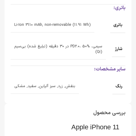
باتری:
باتری
Li-Ion 3110 mAh, non-removable (11.91 Wh)
سیمی، PD2.0، 50% در 30 دقیقه (تبلیغ شده) بی‌سیم
شارژ
(Qi)
سایر مشخصات:
رنگ
بنفش, زرد, سبز آلپاین, سفید, مشکی
بررسی محصول
Apple iPhone 11