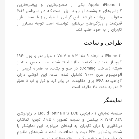
Apple iPhone 11 یکی از محبوب‌ترین و پرقدرت‌ترین
گوشی‌های هوشمند از برند اپل است که در سپتامبر 2019
معرفی و روانه بازار شد. این گوشی با طراحی زیبا، سخت‌افزار
قدرتمند و ویژگی‌های بی‌نظیر، توانسته است توجه بسیاری از
کاربران را به خود جلب کند.
طراحی و ساخت
iPhone 11 با ابعاد 150.9 x 75.7 x 8.3 میلی‌متر و وزن 194
گرم، از بدنه‌ای با کیفیت بالا ساخته شده است. جنس بدنه از
شیشه (ساخت Corning) در جلو و پشت، به همراه فریمی از
آلومینیوم سری 7000 تشکیل شده است. این گوشی دارای
گواهینامه IP68 برای مقاومت در برابر گرد و غبار و آب تا عمق
2 متر به مدت 30 دقیقه است.
نمایشگر
صفحه نمایش 6.1 اینچی Liquid Retina IPS LCD با رزولوشن
828 x 1792 پیکسل و نسبت تصویر 19.5:9، تجربه تماشای
بی‌نظیری را برای کاربران به ارمغان می‌آورد. این نمایشگر با
شدت روشنایی 625 نیت و محافظت شده با شیشه‌ای مقاوم
در برابر خط و خش، یکی از بهترین‌های بازار است.