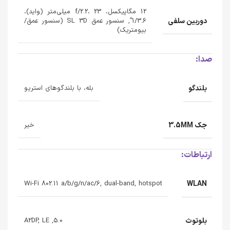
12 مگاپیکسل، f/2.2، 23 میلی‌متر (واید)،
دوربین سلفی
1/3.6", سنسور عمق SL 3D (سنسور عمق/
بیومتریک)
صدا:
بلندگو
بله، با بلندگوهای استریو
جک 3.5MM
خیر
ارتباطات:
WLAN
Wi-Fi 802.11 a/b/g/n/ac/6, dual-band, hotspot
بلوتوث
5.0, A2DP, LE