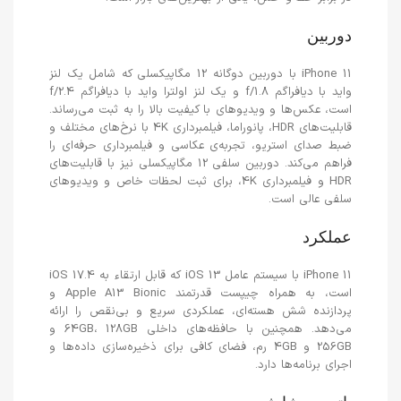
دوربین
iPhone 11 با دوربین دوگانه 12 مگاپیکسلی که شامل یک لنز
واید با دیافراگم f/1.8 و یک لنز اولترا واید با دیافراگم f/2.4
است، عکس‌ها و ویدیوهای با کیفیت بالا را به ثبت می‌رساند.
قابلیت‌های HDR، پانوراما، فیلمبرداری 4K با نرخ‌های مختلف و
ضبط صدای استریو، تجربه‌ی عکاسی و فیلمبرداری حرفه‌ای را
فراهم می‌کند. دوربین سلفی 12 مگاپیکسلی نیز با قابلیت‌های
HDR و فیلمبرداری 4K، برای ثبت لحظات خاص و ویدیوهای
سلفی عالی است.
عملکرد
iPhone 11 با سیستم عامل iOS 13 که قابل ارتقاء به iOS 17.4
است، به همراه چیپست قدرتمند Apple A13 Bionic و
پردازنده شش هسته‌ای، عملکردی سریع و بی‌نقص را ارائه
می‌دهد. همچنین با حافظه‌های داخلی 64GB، 128GB و
256GB و 4GB رم، فضای کافی برای ذخیره‌سازی داده‌ها و
اجرای برنامه‌ها دارد.