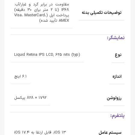
مقاومت در برابر گرد و غبار/آب:
IP68 (تا 2 متر برای 30 دقیقه)
توضیحات تکمیلی بدنه
پرداخت اپل (Visa، MasterCard،
AMEX تأیید شده)
نمایشگر:
نوع
Liquid Retina IPS LCD, 625 nits (typ)
اندازه
6.1 اینچ
رزولوشن
1792 × 828 پیکسل
پلتفرم:
سیستم عامل
iOS 13، قابل ارتقا به iOS 17.4