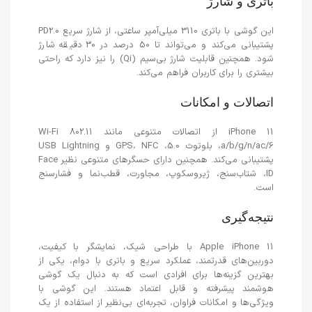
باتری و شارژ
این گوشی با باتری 3110 میلی‌آمپر ساعتی، از شارژ سریع PD2.0
پشتیبانی می‌کند و می‌تواند تا 50 درصد در 30 دقیقه شارژ
شود. همچنین قابلیت شارژ بی‌سیم (Qi) را نیز دارد که راحتی
بیشتری را برای کاربران فراهم می‌کند.
اتصالات و امکانات
iPhone 11 از اتصالات متنوعی مانند Wi-Fi 802.11
a/b/g/n/ac/6، بلوتوث 5.0، GPS، NFC و USB Lightning
پشتیبانی می‌کند. همچنین دارای حسگرهای متنوعی نظیر Face
ID، شتاب‌سنج، ژیروسکوپ، مجاورت، قطب‌نما و فشارسنج
است.
نتیجه‌گیری
Apple iPhone 11 با طراحی شیک، نمایشگر با کیفیت،
دوربین‌های قدرتمند، عملکرد سریع و باتری با دوام، یکی از
بهترین گزینه‌ها برای افرادی است که به دنبال یک گوشی
هوشمند پیشرفته و قابل اعتماد هستند. این گوشی با
ویژگی‌ها و امکانات فراوان، تجربه‌ای بی‌نظیر از استفاده از یک