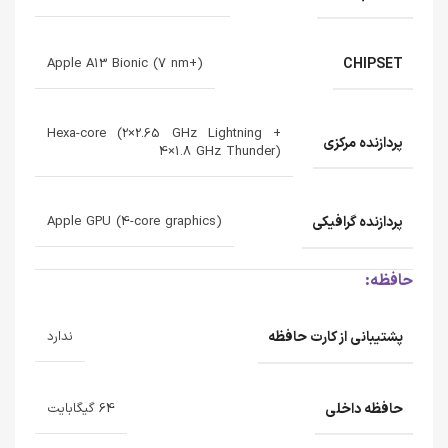
CHIPSET
Apple A13 Bionic (7 nm+)
Hexa-core (2×2.65 GHz Lightning +
پردازنده‌ مرکزی
4×1.8 GHz Thunder)
پردازنده‌ گرافیکی
Apple GPU (4-core graphics)
حافظه:
پشتیبانی از کارت حافظه
ندارد
حافظه داخلی
64 گیگابایت