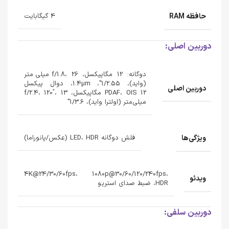
حافظه RAM
4 گیگابایت
دوربین اصلی:
دوگانه: 12 مگاپیکسل، f/1.8، 26 میلی‌متر
(واید)، 1/2.55"، 1.4µm، دوال پیکسل
دوربین اصلی
PDAF، OIS 12 مگاپیکسل، f/2.4، 120˚، 13
میلی‌متر (اولترا واید)، 1/3.6"
ویژگی‌ها
فلش دوگانه LED، HDR (عکس/پانوراما)
4K@24/30/60fps، 1080p@30/60/120/240fps،
ویدئو
HDR، ضبط صدای استریو
دوربین سلفی: