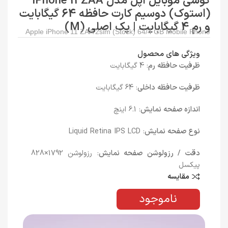
گوشی موبایل اپل مدل iPhone 11 ZAA
(استوک) دوسیم کارت حافظه 64 گیگابایت
و رم 4 گیگابایت | پک اصلی (M)
Apple iPhone 11 ZAA 2sim (Stock) 64/4 GB Mobile Phone
ویژگی های محصول
ظرفیت حافظه رم
: 4 گیگابایت
ظرفیت حافظه داخلی
: 64 گیگابایت
اندازه صفحه نمایش
: 6.1 اینچ
نوع صفحه نمایش
: Liquid Retina IPS LCD
دقت / رزولوشن صفحه نمایش
: رزولوشن 1792×828
پیکسل
مقایسه
ناموجود