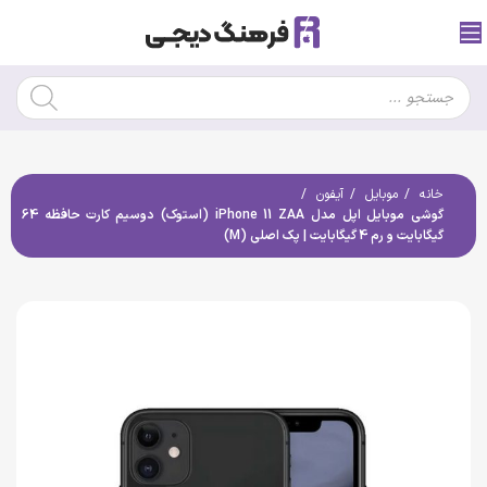
خانه
موبایل
آیفون
گوشی موبایل اپل مدل iPhone 11 ZAA (استوک) دوسیم کارت حافظه 64
گیگابایت و رم 4 گیگابایت | پک اصلی (M)