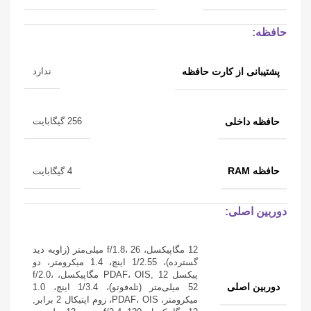
حافظه:
پشتیبانی از کارت حافظه
ندارد
حافظه داخلی
256 گیگابایت
حافظه RAM
4 گیگابایت
دوربین اصلی:
12 مگاپیکسل، f/1.8، 26 میلی‌متر (زاویه دید
گسترده)، 1/2.55 اینچ، 1.4 میکرومتر، دو
پیکسل PDAF، OIS, 12 مگاپیکسل، f/2.0،
دوربین اصلی
52 میلی‌متر (تله‌فوتو)، 1/3.4 اینچ، 1.0
میکرومتر، PDAF، OIS، زوم اپتیکال 2 برابر,