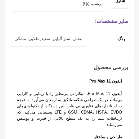
شارژ
بی‌سیم (Qi)
سایر مشخصات:
رنگ
بنفش, سبز آلپاین, سفید, طلایی, مشکی
بررسی محصول
آیفون 11 Pro Max
آیفون 11 Pro Max، ابتکاراتی بی‌نظیر را با زیبایی و کارایی
بی‌مانند در یک طراحی شگفت‌انگیز به ارمغان می‌آورد. با توجه
به استانداردهای فناوری بی‌نظیر، این دستگاه از تکنولوژی‌های
GSM، CDMA، HSPA، EVDO و LTE پشتیبانی می‌کند، که
ارتباطات شما را به یک سطح بالایی از قدرت و پوشش
می‌رساند.
طراحی و ساختار