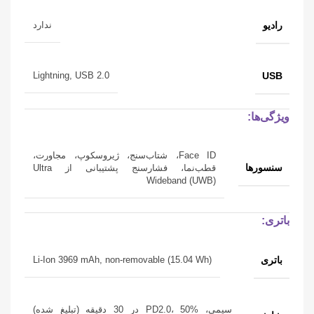
رادیو
ندارد
USB
Lightning, USB 2.0
ویژگی‌ها:
Face ID، شتاب‌سنج، ژیروسکوپ، مجاورت،
سنسورها
قطب‌نما، فشارسنج پشتیبانی از Ultra
Wideband (UWB)
باتری:
باتری
Li-Ion 3969 mAh, non-removable (15.04 Wh)
سیمی، PD2.0، 50% در 30 دقیقه (تبلیغ شده)