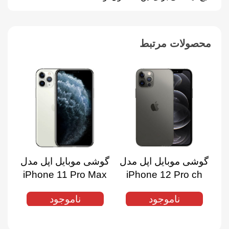
محصولات مرتبط
گوشی موبایل اپل مدل
گوشی موبایل اپل مدل
گوش
h
iPhone 11 Pro Max
iPhone 12 Pro ch
(استوک) دوسیم کارت
ch (استوک) دوسیم
(ا
ناموجود
ناموجود
حافظه 128 گیگابایت و
کارت حافظه 128
رم 6 گیگابایت | پک
گیگابایت و رم 4
اصلی (M)
گیگابایت | پک اصلی