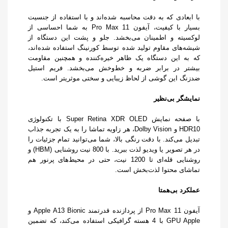
با ابعادی که به دقت محاسبه شده‌اند و با استفاده از جنسیت
بسیار با کیفیت، آیفون 11 Pro Max به شما احساسی از
لوکسیته و اطمینان می‌بخشد. جلو و پشت این دستگاه از
شیشه‌های مقاوم تولید شده توسط کورنینگ استفاده شده‌اند،
که به این دستگاه یک ظاهر خیره‌کننده و همچنین مقاومت
بیشتر در برابر ضربه و خط‌وخش می‌بخشد. فریم استیل
ضدزنگ این گوشی از لحاظ زیبایی و سختی موثریتر است.
نمایشگر بی‌نظیر
با صفحه نمایش Super Retina XDR OLED با تکنولوژی
HDR10 و Dolby Vision، هر زاویه تماشا را به یک تجربه جذاب
تبدیل می‌کند. با دقت رنگی بالا، شما می‌توانید تمام جزئیات را
در هر تصویر یا ویدیو لذت ببرید. با 800 نیت روشنایی (HBM) و
روشنایی قله‌ای تا 1200 نیت، حتی در محیط‌های پرنور هم
تماشای محتوا لذت‌بخش است.
عملکرد بی‌همتا
آیفون 11 Pro Max از پردازنده قدرتمند Apple A13 Bionic و
GPU Apple با 4 هسته گرافیکی استفاده می‌کند، که تضمین