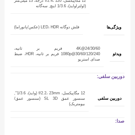
12 مگاپیکسل، f/2.4، 120 درجه، 13 میلی‌متر
(اولتراواید)، 1/3.6 اینچ, سه‌گانه
ویژگی‌ها
فلش دوگانه LED، HDR (عکس/پانوراما)
4K@24/30/60 فریم بر ثانیه،
ویدئو
1080p@30/60/120/240 فریم بر ثانیه، HDR، ضبط
صدای استریو
دوربین سلفی:
12 مگاپیکسل، f/2.2، 23mm (واید)، 1/3.6",
دوربین سلفی
سنسور عمق SL 3D (سنسور عمق/
بیومتریک)
صدا: