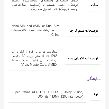
جلوی شیشه‌ای (شیشه‌ی ساخته‌شده توسط
ساخت
کرنینگ)، پشت شیشه‌ای (شیشه‌ی ساخته‌شده
توسط کرنینگ)، قاب استیل ضد زنگ
Nano-SIM and eSIM or Dual SIM
توضیحات سیم کارت
(Nano-SIM, dual stand-by) – for
China
مقاومت در برابر گرد و غبار و آب
IP68 (تا 4 متر برای 30 دقیقه)
توضیحات تکمیلی بدنه
پرداخت اپل (تایید شده توسط
Visa، MasterCard، AMEX)
نمایشگر:
Super Retina XDR OLED, HDR10, Dolby Vision,
نوع
800 nits (HBM), 1200 nits (peak)