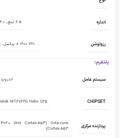
نوع
اندازه
6.5 اینچ، 102.0 سانتی‌متر مربع
رزولوشن
720 x 1600 پیکسل، نسبت تصویر 20:9
پلتفرم:
سیستم عامل
اندروید 12، agic UI 6.1
CHIPSET
Mediatek MT6762G Helio G25 (12 نان
پردازنده‌ مرکزی
Cortex-A53)