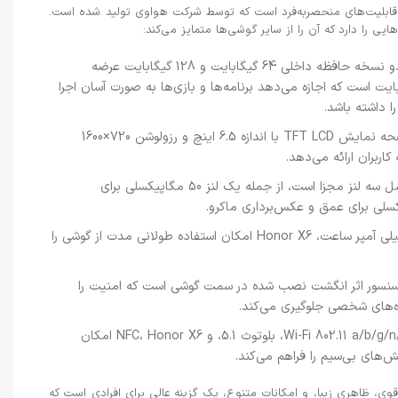
ات و قابلیت‌های منحصربه‌فرد است که توسط شرکت هواوی تولید شده است.
ایی را دارد که آن را از سایر گوشی‌ها متمایز می‌کند:
: Honor X6 با دو نسخه حافظه داخلی 64 گیگابایت و 128 گیگابایت عرضه
همچنین دارای حافظه RAM 4 گیگابایت است که اجازه می‌دهد برنامه‌ها و بازی‌ها به صورت آسان اجرا
ا داشته باشد.
: Honor X6 دارای صفحه نمایش TFT LCD با اندازه 6.5 اینچ و رزولوشن 720×1600
ربران ارائه می‌دهد.
: دوربین اصلی این گوشی شامل سه لنز مجزا است، از جمله یک لنز 50 مگاپیکسلی برای
: با باتری Li-Po با ظرفیت 5000 میلی آمپر ساعت، Honor X6 امکان استفاده طولانی مدت از گوشی را
 سنسور اثر انگشت نصب شده در سمت گوشی است که امنیت را
ه‌های شخصی جلوگیری می‌کند.
: با ویژگی‌هایی همچون Wi-Fi 802.11 a/b/g/n/ac، بلوتوث 5.1، و NFC، Honor X6 امکان
ش‌های بی‌سیم را فراهم می‌کند.
رد قوی، ظاهری زیبا، و امکانات متنوع، یک گزینه عالی برای افرادی است که