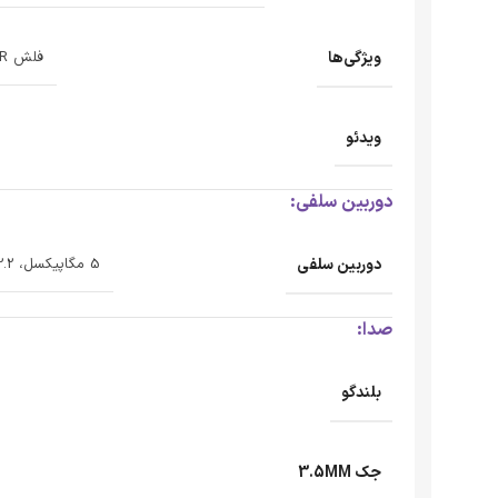
ویژگی‌ها
فلش LED، HDR، پانوراما
ویدئو
دوربین سلفی:
دوربین سلفی
5 مگاپیکسل، f/2.2، (گستره زاویه)
صدا:
بلندگو
جک 3.5MM