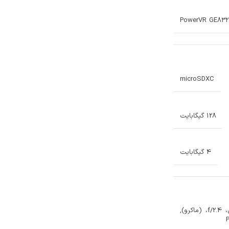
PowerVR GE832
microSDXC
128 گیگابایت
4 گیگابایت
2 مگاپیکسل، f/2.4، (عمق), 2 مگاپیکسل، f/2.4، (ماکرو),