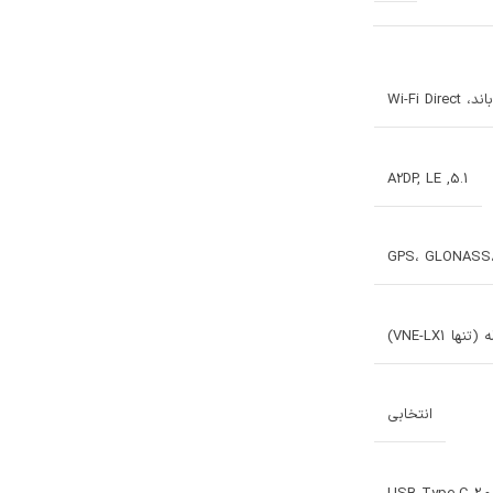
5.1, A2DP, LE
GPS، GLONASS،
 (تنها VNE-LX1)
انتخابی