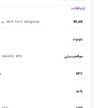
ارتباطات:
WLAN
Wi-Fi 802.11 a/b/g/n/ac، دو باند، Wi-Fi Direct
بلوتوث
موقعیت‌یابی
 GALILEO، BDS
NFC
بله
رادیو