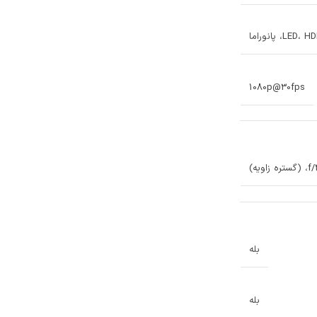
1080p@30fps
بله
بله