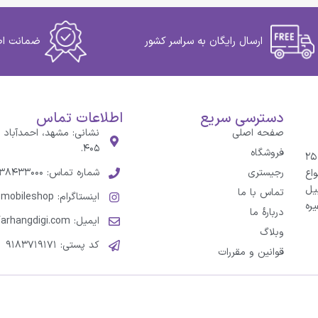
ارسال رایگان به سراسر کشور
ضمانت اص
دسترسی سریع
اطلاعات تماس
صفحه اصلی
۴۰۵.
فروشگاه
شرکت فرهنگ تجارت آذین ایرانیان در مشهد، با سابقهٔ فعالیت ۲۵
رجیستری
شماره تماس: ۳۸۴۳۳۰۰۰-۰۵۱
اع
یل
تماس با ما
اینستاگرام: Farhangian_mobileshop@
‌ و غیره
درباره‌ٔ ما
ایمیل: info@farhangdigi.com
وبلاگ
کد پستی: ۹۱۸۳۷۱۹۱۷۱
قوانین و مقررات